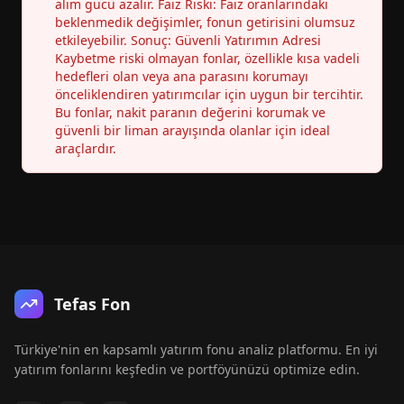
alım gücü azalır. Faiz Riski: Faiz oranlarındaki
beklenmedik değişimler, fonun getirisini olumsuz
etkileyebilir. Sonuç: Güvenli Yatırımın Adresi
Kaybetme riski olmayan fonlar, özellikle kısa vadeli
hedefleri olan veya ana parasını korumayı
önceliklendiren yatırımcılar için uygun bir tercihtir.
Bu fonlar, nakit paranın değerini korumak ve
güvenli bir liman arayışında olanlar için ideal
araçlardır.
Tefas Fon
Türkiye'nin en kapsamlı yatırım fonu analiz platformu. En iyi
yatırım fonlarını keşfedin ve portföyünüzü optimize edin.