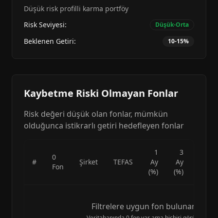
Düşük risk profilli karma portföy
Risk Seviyesi:
Düşük-Orta
Beklenen Getiri:
10-15%
Kaybetme Riski Olmayan Fonlar
Risk değeri düşük olan fonlar, mümkün
olduğunca istikrarlı getiri hedefleyen fonlar
1
3
6
0
#
Şirket
TEFAS
Ay
Ay
Ay
Fon
(%)
(%)
(%)
Filtrelere uygun fon bulunamadı.
Veritabanında
0
fon var ama hiçbiri görünmüyor.