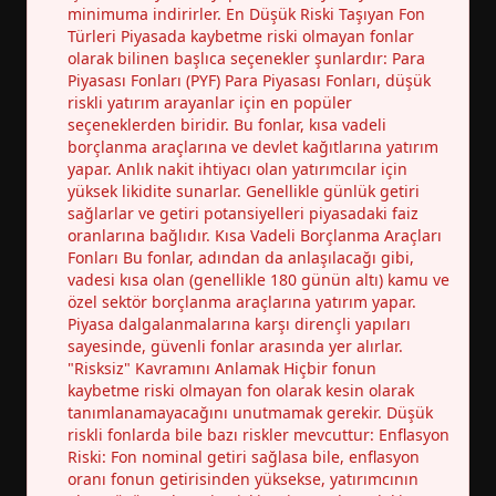
minimuma indirirler. En Düşük Riski Taşıyan Fon
Türleri Piyasada kaybetme riski olmayan fonlar
olarak bilinen başlıca seçenekler şunlardır: Para
Piyasası Fonları (PYF) Para Piyasası Fonları, düşük
riskli yatırım arayanlar için en popüler
seçeneklerden biridir. Bu fonlar, kısa vadeli
borçlanma araçlarına ve devlet kağıtlarına yatırım
yapar. Anlık nakit ihtiyacı olan yatırımcılar için
yüksek likidite sunarlar. Genellikle günlük getiri
sağlarlar ve getiri potansiyelleri piyasadaki faiz
oranlarına bağlıdır. Kısa Vadeli Borçlanma Araçları
Fonları Bu fonlar, adından da anlaşılacağı gibi,
vadesi kısa olan (genellikle 180 günün altı) kamu ve
özel sektör borçlanma araçlarına yatırım yapar.
Piyasa dalgalanmalarına karşı dirençli yapıları
sayesinde, güvenli fonlar arasında yer alırlar.
"Risksiz" Kavramını Anlamak Hiçbir fonun
kaybetme riski olmayan fon olarak kesin olarak
tanımlanamayacağını unutmamak gerekir. Düşük
riskli fonlarda bile bazı riskler mevcuttur: Enflasyon
Riski: Fon nominal getiri sağlasa bile, enflasyon
oranı fonun getirisinden yüksekse, yatırımcının