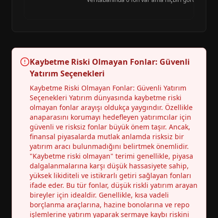
Kaybetme Riski Olmayan Fonlar: Güvenli
Yatırım Seçenekleri
Kaybetme Riski Olmayan Fonlar: Güvenli Yatırım
Seçenekleri Yatırım dünyasında kaybetme riski
olmayan fonlar arayışı oldukça yaygındır. Özellikle
anaparasını korumayı hedefleyen yatırımcılar için
güvenli ve risksiz fonlar büyük önem taşır. Ancak,
finansal piyasalarda mutlak anlamda risksiz bir
yatırım aracı bulunmadığını belirtmek önemlidir.
"Kaybetme riski olmayan" terimi genellikle, piyasa
dalgalanmalarına karşı düşük hassasiyete sahip,
yüksek likiditeli ve istikrarlı getiri sağlayan fonları
ifade eder. Bu tür fonlar, düşük riskli yatırım arayan
bireyler için idealdir. Genellikle, kısa vadeli
borçlanma araçlarına, hazine bonolarına ve repo
işlemlerine yatırım yaparak sermaye kaybı riskini