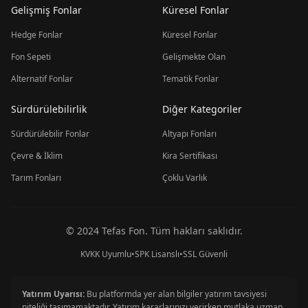
Gelişmiş Fonlar
Küresel Fonlar
Hedge Fonlar
Küresel Fonlar
Fon Sepeti
Gelişmekte Olan
Alternatif Fonlar
Tematik Fonlar
Sürdürülebilirlik
Diğer Kategoriler
Sürdürülebilir Fonlar
Altyapı Fonları
Çevre & İklim
Kira Sertifikası
Tarım Fonları
Çoklu Varlık
© 2024 Tefas Fon. Tüm hakları saklıdır.
KVKK Uyumlu
•
SPK Lisanslı
•
SSL Güvenli
Yatırım Uyarısı:
Bu platformda yer alan bilgiler yatırım tavsiyesi
niteliği taşımamaktadır. Yatırım kararlarınızı verirken mutlaka uzman