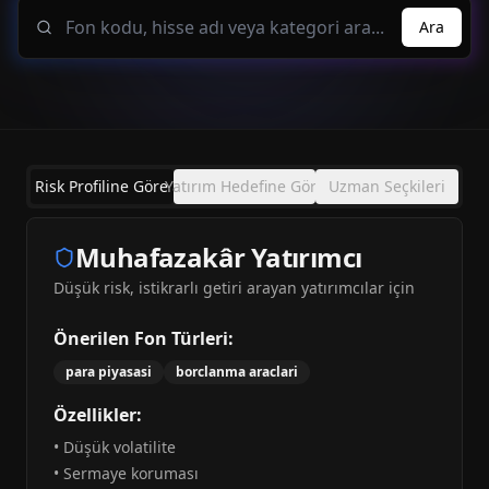
Ara
Risk Profiline Göre
Yatırım Hedefine Göre
Uzman Seçkileri
Muhafazakâr Yatırımcı
Düşük risk, istikrarlı getiri arayan yatırımcılar için
Önerilen Fon Türleri:
para piyasasi
borclanma araclari
Özellikler:
•
Düşük volatilite
•
Sermaye koruması