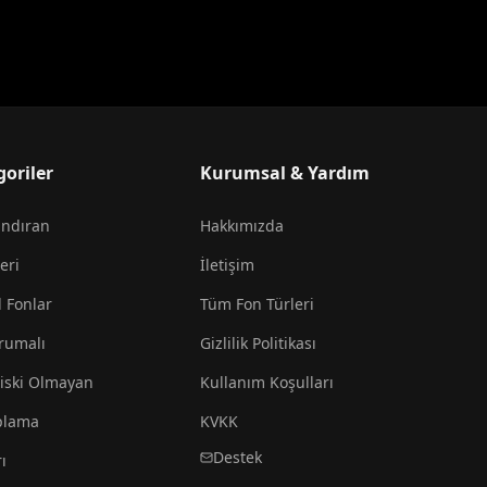
goriler
Kurumsal & Yardım
andıran
Hakkımızda
eri
İletişim
l Fonlar
Tüm Fon Türleri
rumalı
Gizlilik Politikası
iski Olmayan
Kullanım Koşulları
plama
KVKK
Destek
ı