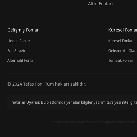
Altın Fonları
Gelişmiş Fonlar
Küresel Fonla
Hedge Fonlar
Küresel Fonlar
Fon Sepeti
Gelişmekte Olan
Alternatif Fonlar
Tematik Fonlar
© 2024 Tefas Fon. Tüm hakları saklıdır.
Yatırım Uyarısı:
Bu platformda yer alan bilgiler yatırım tavsiyesi niteliğ
adddeceasedlovedonetophoto.com
aiprompttips.com
basi