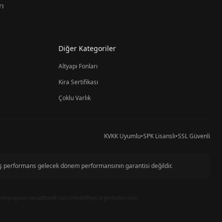
rı
Diğer Kategoriler
Altyapı Fonları
Kira Sertifikası
Çoklu Varlık
KVKK Uyumlu
•
SPK Lisanslı
•
SSL Güvenli
miş performans gelecek dönem performansının garantisi değildir.
com
prajansi.net
udftopdf.com.tr
hedeffiyat.org
tefasfon.com