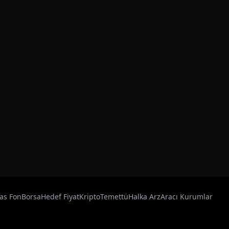
as Fon
Borsa
Hedef Fiyat
Kripto
Temettü
Halka Arz
Aracı Kurumlar