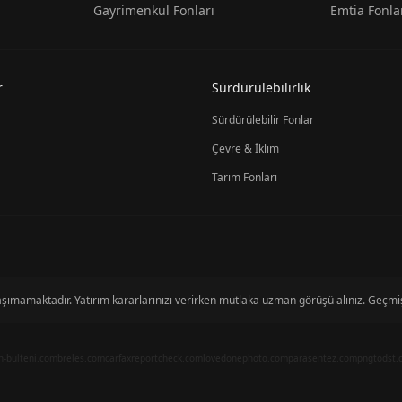
Gayrimenkul Fonları
Emtia Fonla
r
Sürdürülebilirlik
Sürdürülebilir Fonlar
Çevre & İklim
Tarım Fonları
i taşımamaktadır. Yatırım kararlarınızı verirken mutlaka uzman görüşü alınız. Geç
n-bulteni.com
breles.com
carfaxreportcheck.com
lovedonephoto.com
parasentez.com
pngtodst.