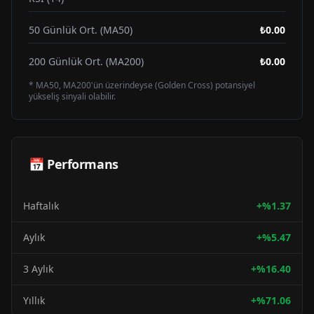
50 Günlük Ort. (MA50)
₺0.00
200 Günlük Ort. (MA200)
₺0.00
* MA50, MA200'ün üzerindeyse (Golden Cross) potansiyel
yükseliş sinyali olabilir.
📅 Performans
Haftalık
+
%
1.37
Aylık
+
%
5.47
3 Aylık
+
%
16.40
Yıllık
+
%
71.06