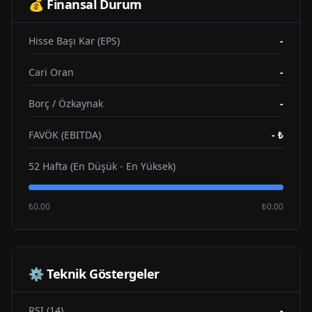
💰 Finansal Durum
Hisse Başı Kar (EPS)
-
Cari Oran
-
Borç / Özkaynak
-
FAVÖK (EBITDA)
-
₺
52 Hafta (En Düşük - En Yüksek)
₺0.00
₺0.00
⚙️ Teknik Göstergeler
RSI (14)
-