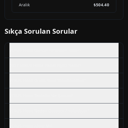
Aralık
₺504.40
Sıkça Sorulan Sorular
VERUS
Hisse Güncel Yorumları Nedir?
2027
VERUS
Hisse Hedef Fiyatı Nedir?
VERUS
Hisse Grafik Nasıl Yorumlanmalı?
VERUS
Hisse Temettü Ne Zaman?
VERUS
Hisse Neden Düşüyor / Yükseliyor?
VERUS
Hisse Alınır Mı?