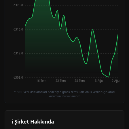
₺320.0
₺316.0
₺312.0
₺308.0
16 Tem
22 Tem
28 Tem
3 Ağu
9 Ağu
* BIST veri kısıtlamaları nedeniyle grafik temsilidir. Anlık veriler için aracı
kurumunuzu kullanınız.
ℹ️ Şirket Hakkında