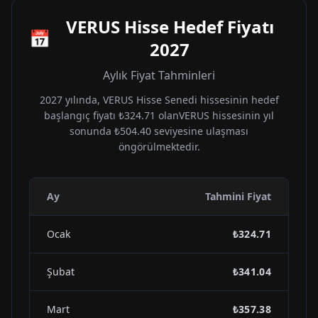
VERUS
Hisse Hedef Fiyatı
📅
2027
Aylık Fiyat Tahminleri
2027
yılında,
VERUS
Hisse Senedi hissesinin hedef
başlangıç fiyatı
₺324.71
olan
VERUS
hissesinin yıl
sonunda
₺504.40
seviyesine ulaşması
öngörülmektedir.
Ay
Tahmini Fiyat
Ocak
₺324.71
Şubat
₺341.04
Mart
₺357.38