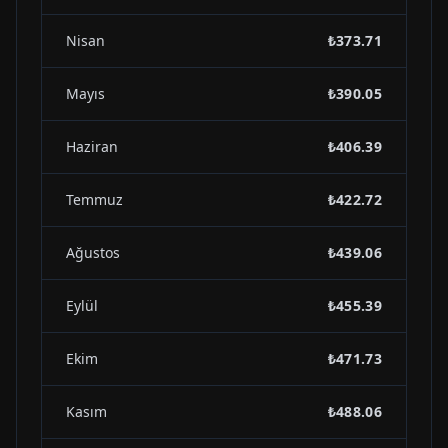
Nisan
₺373.71
Mayıs
₺390.05
Haziran
₺406.39
Temmuz
₺422.72
Ağustos
₺439.06
Eylül
₺455.39
Ekim
₺471.73
Kasım
₺488.06