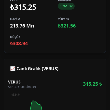
₺315.25
↑
%
1.37
HACİM
YÜKSEK
213.76 Mn
₺321.56
DÜŞÜK
₺308.94
📈 Canlı Grafik (
VERUS
)
VERUS
315.25
₺
Son 30 Gün (Simüle)
₺324.0