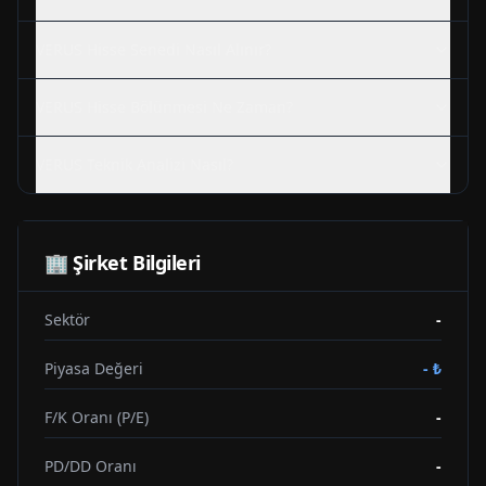
VERUS
Hisse Senedi Nasıl Alınır?
VERUS
Hisse Bölünmesi Ne Zaman?
VERUS
Teknik Analizi Nasıl?
🏢 Şirket Bilgileri
Sektör
-
Piyasa Değeri
-
₺
F/K Oranı (P/E)
-
PD/DD Oranı
-