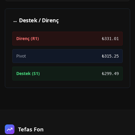
↔ Destek / Direnç
Direnç (R1)
₺331.01
Pivot
₺315.25
Destek (S1)
₺299.49
Tefas Fon