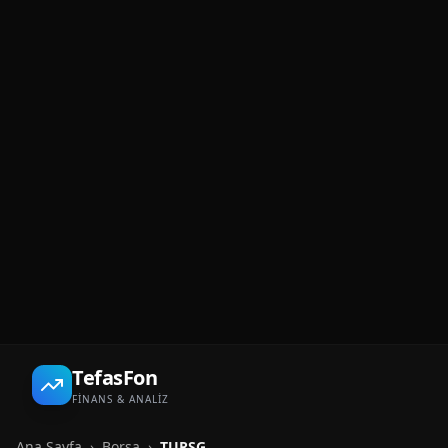
TefasFon
FİNANS & ANALİZ
Ana Sayfa
›
Borsa
›
TURSG