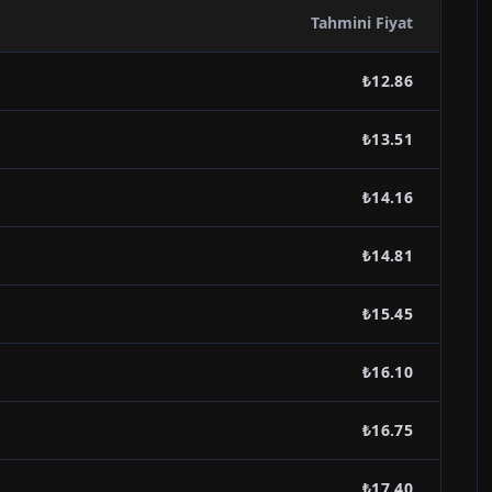
Tahmini Fiyat
₺12.86
₺13.51
₺14.16
₺14.81
₺15.45
₺16.10
₺16.75
₺17.40