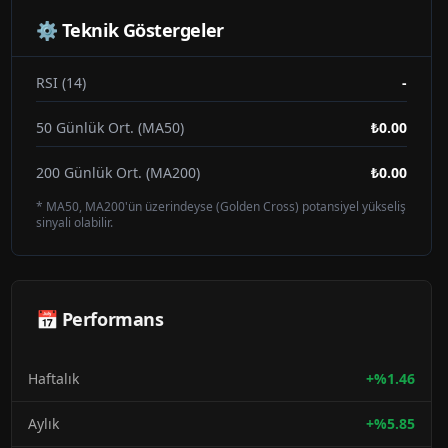
⚙️ Teknik Göstergeler
RSI (14)
-
50 Günlük Ort. (MA50)
₺0.00
200 Günlük Ort. (MA200)
₺0.00
* MA50, MA200'ün üzerindeyse (Golden Cross) potansiyel yükseliş
sinyali olabilir.
📅 Performans
Haftalık
+
%
1.46
Aylık
+
%
5.85