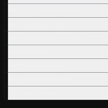
TURSG
Hisse Grafik Nasıl Yorumlanmalı?
TURSG
Hisse Temettü Ne Zaman?
TURSG
Hisse Neden Düşüyor / Yükseliyor?
TURSG
Hisse Alınır Mı?
TURSG
Hisse Senedi Nasıl Alınır?
TURSG
Hisse Bölünmesi Ne Zaman?
TURSG
Teknik Analizi Nasıl?