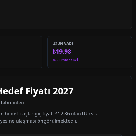
UZUN VADE
₺19.98
%60 Potansiyel
Hedef Fiyatı
2027
t Tahminleri
n hedef başlangıç fiyatı
₺12.86
olan
TURSG
yesine ulaşması öngörülmektedir.