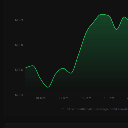
₺12.9
₺12.8
₺12.6
₺12.4
10 Tem
13 Tem
16 Tem
19 Tem
* BIST veri kısıtlamaları nedeniyle grafik temsili