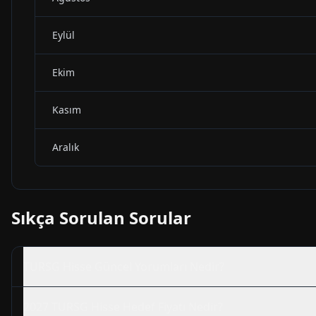
Eylül
Ekim
Kasım
Aralık
Sıkça Sorulan Sorular
TURSG
Hisse Güncel Yorumları Nedir?
2027
TURSG
Hisse Hedef Fiyatı Nedir?