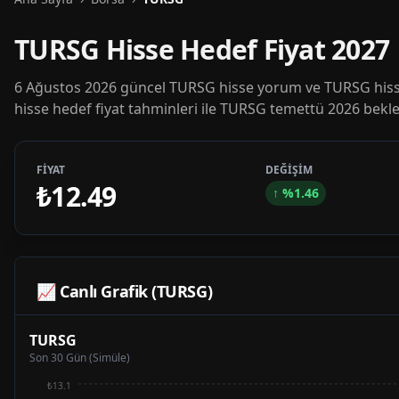
TURSG Hisse Hedef Fiyat 2027
6 Ağustos 2026 güncel TURSG hisse yorum ve TURSG hisse
hisse hedef fiyat tahminleri ile TURSG temettü 2026 beklen
FİYAT
DEĞİŞİM
₺12.49
↑
%
1.46
📈 Canlı Grafik (
TURSG
)
TURSG
Son 30 Gün (Simüle)
₺13.1