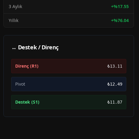
3 Aylık
+
%
17.55
Yıllık
+
%
76.04
↔ Destek / Direnç
Direnç (R1)
₺13.11
Pivot
₺12.49
Destek (S1)
₺11.87