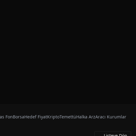
as Fon
Borsa
Hedef Fiyat
Kripto
Temettü
Halka Arz
Aracı Kurumlar
← Listeye Dön