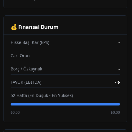
💰 Finansal Durum
Hisse Başı Kar (EPS)
-
Cari Oran
-
Borç / Özkaynak
-
FAVÖK (EBITDA)
-
₺
52 Hafta (En Düşük - En Yüksek)
₺0.00
₺0.00