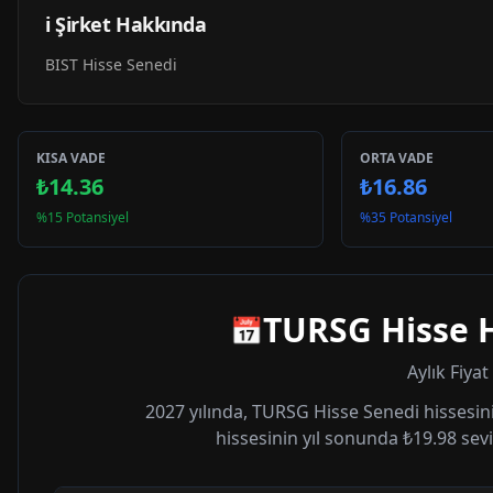
ℹ️ Şirket Hakkında
BIST Hisse Senedi
KISA VADE
ORTA VADE
₺14.36
₺16.86
%15 Potansiyel
%35 Potansiyel
TURSG
Hisse 
📅
Aylık Fiya
2027
yılında,
TURSG
Hisse Senedi hissesini
hissesinin yıl sonunda
₺19.98
sevi