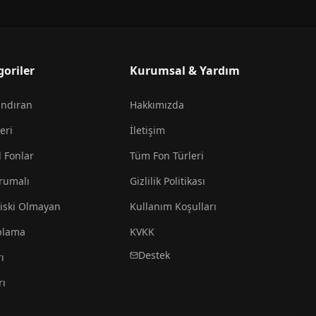
goriler
Kurumsal & Yardım
andıran
Hakkımızda
eri
İletişim
l Fonlar
Tüm Fon Türleri
rumalı
Gizlilik Politikası
iski Olmayan
Kullanım Koşulları
plama
KVKK
Destek
ı
rı