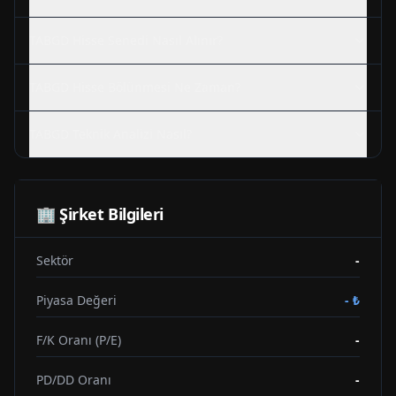
TABGD
Hisse Senedi Nasıl Alınır?
TABGD
Hisse Bölünmesi Ne Zaman?
TABGD
Teknik Analizi Nasıl?
🏢 Şirket Bilgileri
Sektör
-
Piyasa Değeri
-
₺
F/K Oranı (P/E)
-
PD/DD Oranı
-