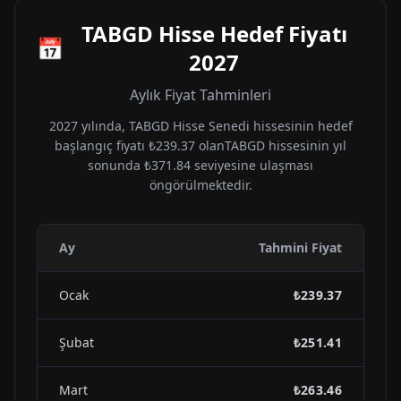
TABGD
Hisse Hedef Fiyatı
📅
2027
Aylık Fiyat Tahminleri
2027
yılında,
TABGD
Hisse Senedi hissesinin hedef
başlangıç fiyatı
₺239.37
olan
TABGD
hissesinin yıl
sonunda
₺371.84
seviyesine ulaşması
öngörülmektedir.
Ay
Tahmini Fiyat
Ocak
₺239.37
Şubat
₺251.41
Mart
₺263.46