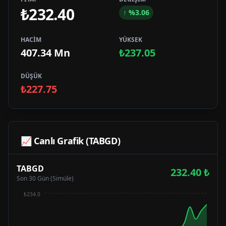
₺232.40
↑
%
3.06
HACİM
YÜKSEK
407.34 Mn
₺237.05
DÜŞÜK
₺227.75
📈 Canlı Grafik (
TABGD
)
TABGD
232.40
₺
Son 30 Gün (Simüle)
₺234.0