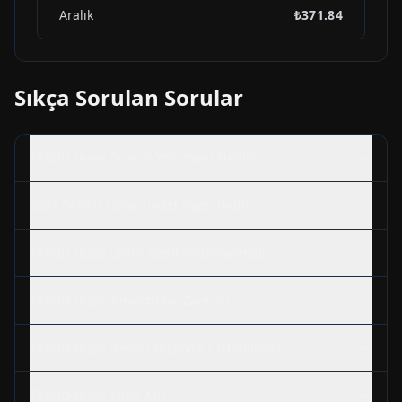
Aralık
₺371.84
Sıkça Sorulan Sorular
TABGD
Hisse Güncel Yorumları Nedir?
2027
TABGD
Hisse Hedef Fiyatı Nedir?
TABGD
Hisse Grafik Nasıl Yorumlanmalı?
TABGD
Hisse Temettü Ne Zaman?
TABGD
Hisse Neden Düşüyor / Yükseliyor?
TABGD
Hisse Alınır Mı?