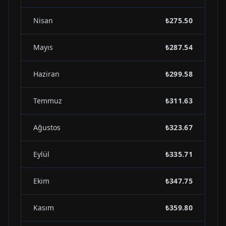
Nisan
₺275.50
Mayıs
₺287.54
Haziran
₺299.58
Temmuz
₺311.63
Ağustos
₺323.67
Eylül
₺335.71
Ekim
₺347.75
Kasım
₺359.80