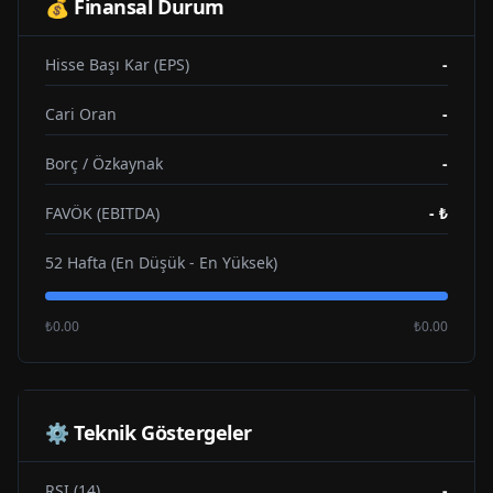
💰 Finansal Durum
Hisse Başı Kar (EPS)
-
Cari Oran
-
Borç / Özkaynak
-
FAVÖK (EBITDA)
-
₺
52 Hafta (En Düşük - En Yüksek)
₺0.00
₺0.00
⚙️ Teknik Göstergeler
RSI (14)
-