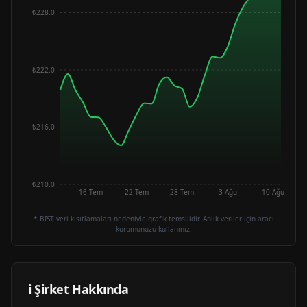
₺228.0
₺222.0
₺216.0
₺210.0
16 Tem
22 Tem
28 Tem
3 Ağu
10 Ağu
* BIST veri kısıtlamaları nedeniyle grafik temsilidir. Anlık veriler için aracı
kurumunuzu kullanınız.
ℹ️ Şirket Hakkında