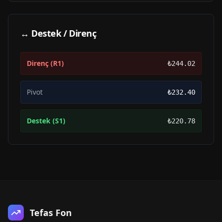
↔ Destek / Direnç
Direnç (R1)
₺244.02
Pivot
₺232.40
Destek (S1)
₺220.78
Tefas Fon