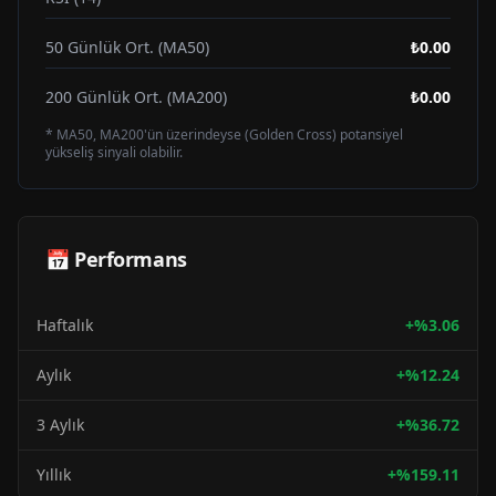
50 Günlük Ort. (MA50)
₺0.00
200 Günlük Ort. (MA200)
₺0.00
* MA50, MA200'ün üzerindeyse (Golden Cross) potansiyel
yükseliş sinyali olabilir.
📅 Performans
Haftalık
+
%
3.06
Aylık
+
%
12.24
3 Aylık
+
%
36.72
Yıllık
+
%
159.11