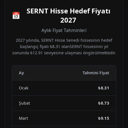
SERNT
Hisse Hedef Fiyatı
📅
2027
Aylık Fiyat Tahminleri
2027
yılında,
SERNT
Hisse Senedi hissesinin hedef
başlangıç fiyatı
₺8.31
olan
SERNT
hissesinin yıl
sonunda
₺12.91
seviyesine ulaşması öngörülmektedir.
Ay
Tahmini Fiyat
Ocak
₺8.31
Şubat
₺8.73
Mart
₺9.15