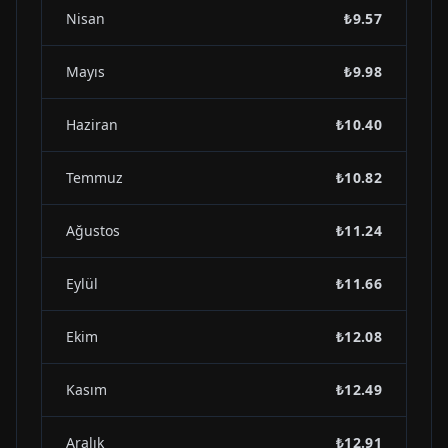
Nisan
₺9.57
Mayıs
₺9.98
Haziran
₺10.40
Temmuz
₺10.82
Ağustos
₺11.24
Eylül
₺11.66
Ekim
₺12.08
Kasım
₺12.49
Aralık
₺12.91