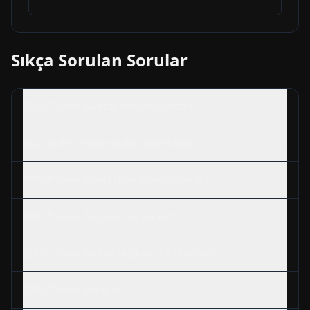
Sıkça Sorulan Sorular
SERNT
Hisse Güncel Yorumları Nedir?
2027
SERNT
Hisse Hedef Fiyatı Nedir?
SERNT
Hisse Grafik Nasıl Yorumlanmalı?
SERNT
Hisse Temettü Ne Zaman?
SERNT
Hisse Neden Düşüyor / Yükseliyor?
SERNT
Hisse Alınır Mı?