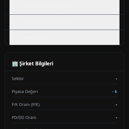
SERNT
Hisse Senedi Nasıl Alınır?
SERNT
Hisse Bölünmesi Ne Zaman?
SERNT
Teknik Analizi Nasıl?
🏢 Şirket Bilgileri
Sektör
-
Piyasa Değeri
-
₺
F/K Oranı (P/E)
-
PD/DD Oranı
-