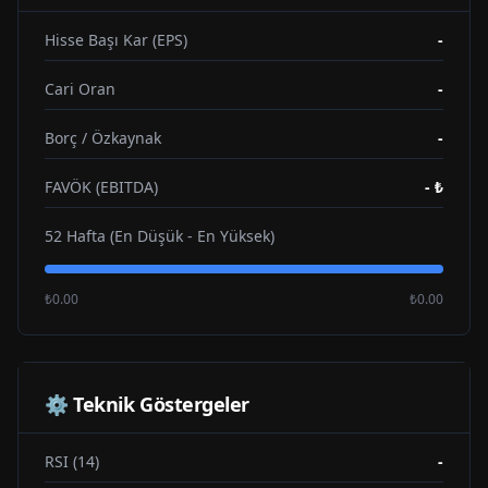
Hisse Başı Kar (EPS)
-
Cari Oran
-
Borç / Özkaynak
-
FAVÖK (EBITDA)
-
₺
52 Hafta (En Düşük - En Yüksek)
₺0.00
₺0.00
⚙️ Teknik Göstergeler
RSI (14)
-