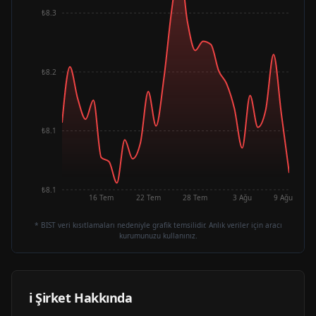
₺8.3
₺8.2
₺8.1
₺8.1
16 Tem
22 Tem
28 Tem
3 Ağu
9 Ağu
* BIST veri kısıtlamaları nedeniyle grafik temsilidir. Anlık veriler için aracı
kurumunuzu kullanınız.
ℹ️ Şirket Hakkında