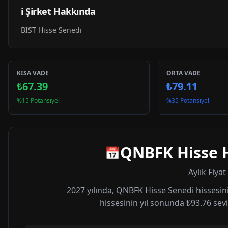
ℹ️ Şirket Hakkında
BIST Hisse Senedi
KISA VADE
ORTA VADE
₺67.39
₺79.11
%15 Potansiyel
%35 Potansiyel
QNBFK
Hisse 
📅
Aylık Fiya
2027
yılında,
QNBFK
Hisse Senedi hissesini
hissesinin yıl sonunda
₺93.76
sevi