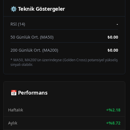
⚙️ Teknik Göstergeler
RSI (14)
-
50 Günlük Ort. (MA50)
₺0.00
200 Günlük Ort. (MA200)
₺0.00
* MA50, MA200'ün üzerindeyse (Golden Cross) potansiyel yükseliş
sinyali olabilir.
📅 Performans
Haftalık
+
%
2.18
Aylık
+
%
8.72