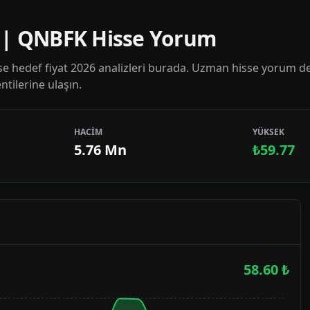
7 | QNBFK Hisse Yorum
 hedef fiyat 2026 analizleri burada. Uzman hisse yorum de
tilerine ulaşın.
HACİM
YÜKSEK
5.76 Mn
₺59.77
58.60
₺