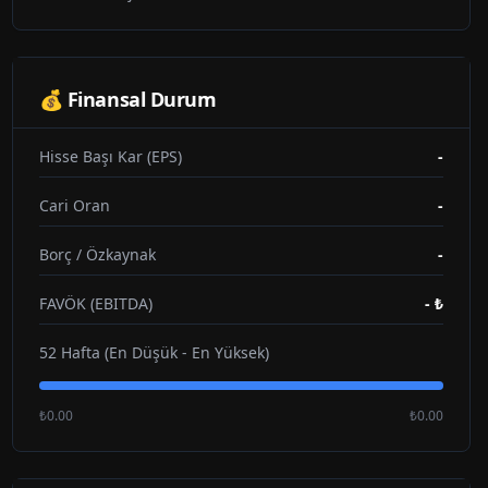
💰 Finansal Durum
Hisse Başı Kar (EPS)
-
Cari Oran
-
Borç / Özkaynak
-
FAVÖK (EBITDA)
-
₺
52 Hafta (En Düşük - En Yüksek)
₺0.00
₺0.00