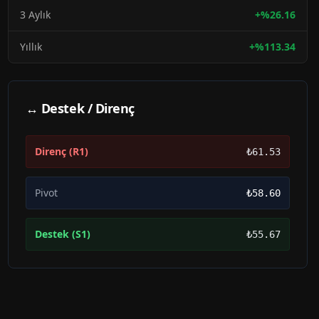
3 Aylık
+
%
26.16
Yıllık
+
%
113.34
↔ Destek / Direnç
Direnç (R1)
₺61.53
Pivot
₺58.60
Destek (S1)
₺55.67