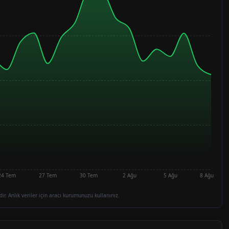
24 Tem
27 Tem
30 Tem
2 Ağu
5 Ağu
8 Ağu
dir. Anlık veriler için aracı kurumunuzu kullanınız.