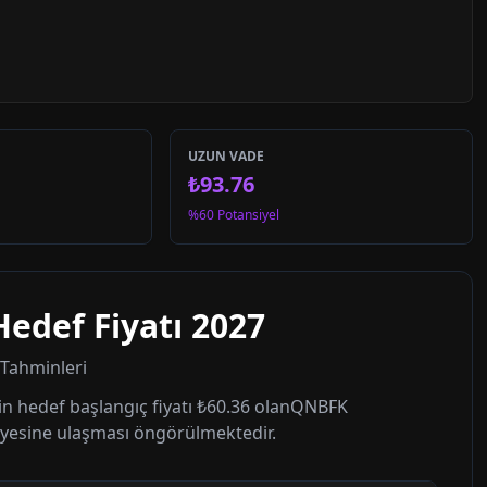
UZUN VADE
₺93.76
%60 Potansiyel
Hedef Fiyatı
2027
t Tahminleri
n hedef başlangıç fiyatı
₺60.36
olan
QNBFK
yesine ulaşması öngörülmektedir.