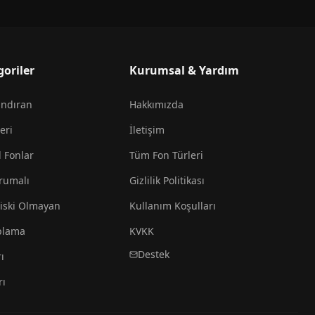
goriler
Kurumsal & Yardım
andıran
Hakkımızda
eri
İletişim
l Fonlar
Tüm Fon Türleri
rumalı
Gizlilik Politikası
iski Olmayan
Kullanım Koşulları
plama
KVKK
Destek
ı
rı