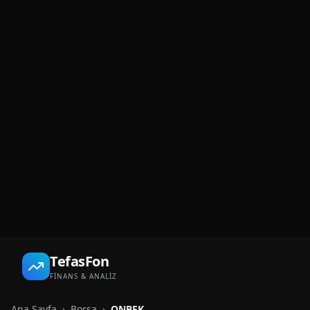
TefasFon
FİNANS & ANALİZ
Ana Sayfa
›
Borsa
›
QNBFK