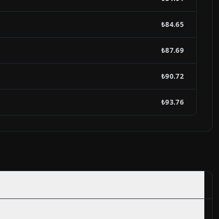
₺84.65
₺87.69
₺90.72
₺93.76