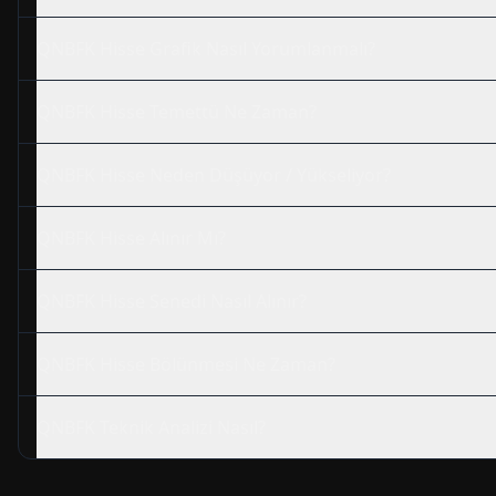
QNBFK
Hisse Grafik Nasıl Yorumlanmalı?
QNBFK
Hisse Temettü Ne Zaman?
QNBFK
Hisse Neden Düşüyor / Yükseliyor?
QNBFK
Hisse Alınır Mı?
QNBFK
Hisse Senedi Nasıl Alınır?
QNBFK
Hisse Bölünmesi Ne Zaman?
QNBFK
Teknik Analizi Nasıl?