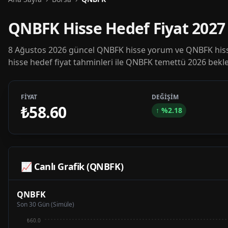
QNBFK Hisse Hedef Fiyat 202
8 Ağustos 2026 güncel QNBFK hisse yorum ve QNBFK hisse
hisse hedef fiyat tahminleri ile QNBFK temettü 2026 beklen
FİYAT
DEĞİŞİM
₺58.60
↑
%
2.18
📈 Canlı Grafik (
QNBFK
)
QNBFK
Son 30 Gün (Simüle)
₺60.0