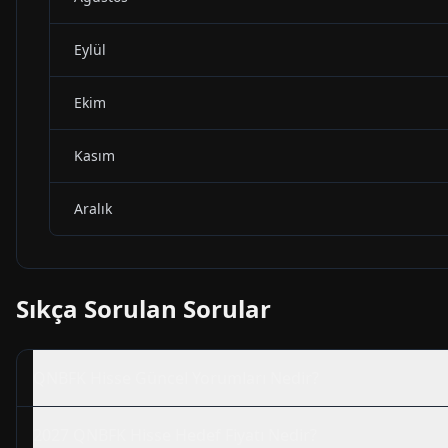
Eylül
Ekim
Kasım
Aralık
Sıkça Sorulan Sorular
QNBFK
Hisse Güncel Yorumları Nedir?
2027
QNBFK
Hisse Hedef Fiyatı Nedir?