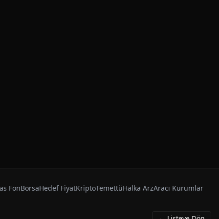
as Fon
Borsa
Hedef Fiyat
Kripto
Temettü
Halka Arz
Aracı Kurumlar
← Listeye Dön