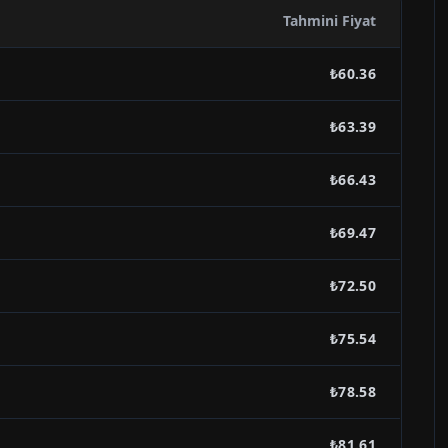
Tahmini Fiyat
₺60.36
₺63.39
₺66.43
₺69.47
₺72.50
₺75.54
₺78.58
₺81.61