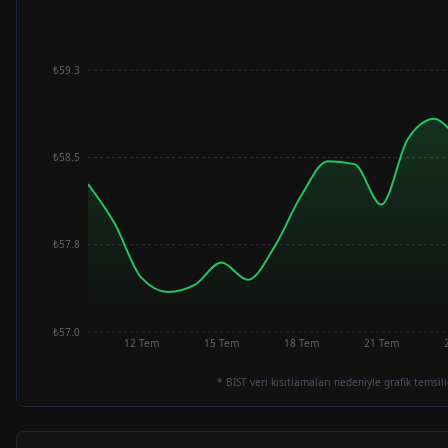
₺59.3
₺58.5
₺57.8
₺57.0
12 Tem
15 Tem
18 Tem
21 Tem
* BIST veri kısıtlamaları nedeniyle grafik temsili