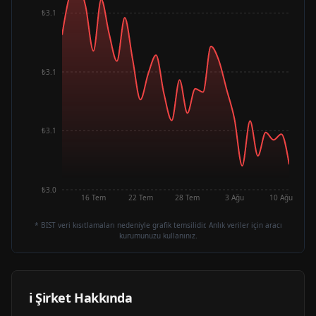
₺3.1
₺3.1
₺3.1
₺3.0
16 Tem
22 Tem
28 Tem
3 Ağu
10 Ağu
* BIST veri kısıtlamaları nedeniyle grafik temsilidir. Anlık veriler için aracı
kurumunuzu kullanınız.
ℹ️ Şirket Hakkında