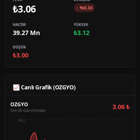
₺3.06
↓
%
0.33
HACİM
YÜKSEK
39.27 Mn
₺3.12
DÜŞÜK
₺3.00
📈 Canlı Grafik (
OZGYO
)
OZGYO
3.06
₺
Son 30 Gün (Simüle)
₺3.2