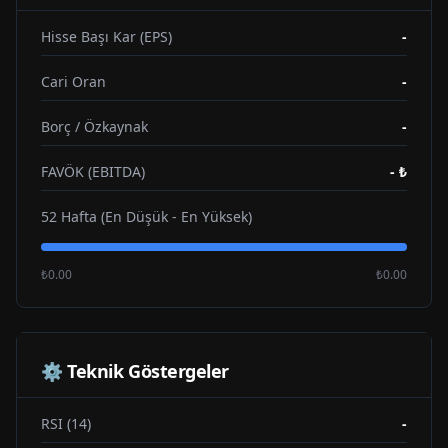
Hisse Başı Kar (EPS)
-
Cari Oran
-
Borç / Özkaynak
-
FAVÖK (EBITDA)
-
₺
52 Hafta (En Düşük - En Yüksek)
₺0.00
₺0.00
⚙️ Teknik Göstergeler
RSI (14)
-