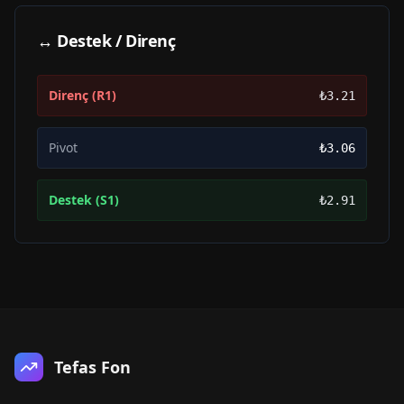
↔ Destek / Direnç
Direnç (R1)
₺3.21
Pivot
₺3.06
Destek (S1)
₺2.91
Tefas Fon