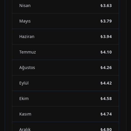
Nisan
₺3.63
Mayıs
₺3.79
Haziran
₺3.94
Temmuz
₺4.10
Ağustos
₺4.26
Eylül
₺4.42
Ekim
₺4.58
Kasım
₺4.74
Aralık
₺4.90