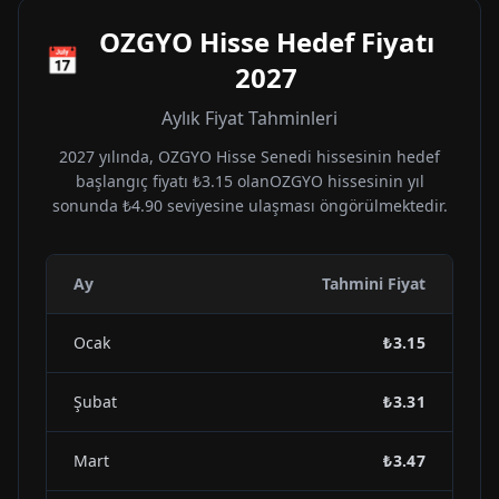
OZGYO
Hisse Hedef Fiyatı
📅
2027
Aylık Fiyat Tahminleri
2027
yılında,
OZGYO
Hisse Senedi hissesinin hedef
başlangıç fiyatı
₺3.15
olan
OZGYO
hissesinin yıl
sonunda
₺4.90
seviyesine ulaşması öngörülmektedir.
Ay
Tahmini Fiyat
Ocak
₺3.15
Şubat
₺3.31
Mart
₺3.47