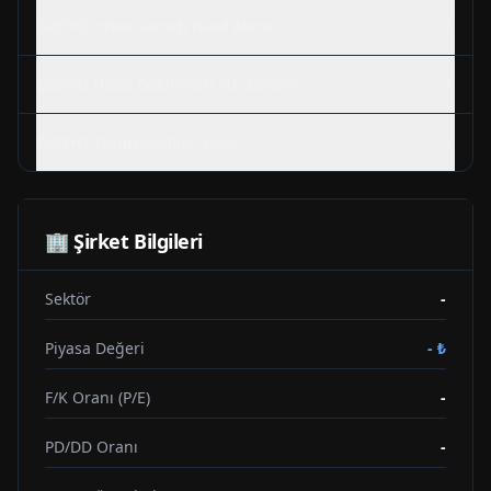
OZGYO
Hisse Senedi Nasıl Alınır?
OZGYO
Hisse Bölünmesi Ne Zaman?
OZGYO
Teknik Analizi Nasıl?
🏢 Şirket Bilgileri
Sektör
-
Piyasa Değeri
-
₺
F/K Oranı (P/E)
-
PD/DD Oranı
-