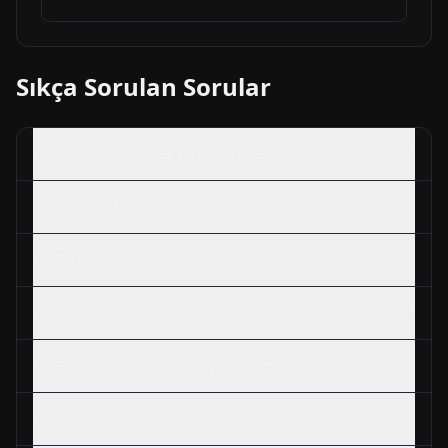
Sıkça Sorulan Sorular
OZGYO
Hisse Güncel Yorumları Nedir?
2027
OZGYO
Hisse Hedef Fiyatı Nedir?
OZGYO
Hisse Grafik Nasıl Yorumlanmalı?
OZGYO
Hisse Temettü Ne Zaman?
OZGYO
Hisse Neden Düşüyor / Yükseliyor?
OZGYO
Hisse Alınır Mı?