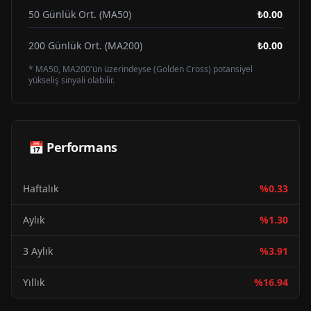
50 Günlük Ort. (MA50)
₺0.00
200 Günlük Ort. (MA200)
₺0.00
* MA50, MA200'ün üzerindeyse (Golden Cross) potansiyel
yükseliş sinyali olabilir.
📅 Performans
Haftalık
%
0.33
Aylık
%
1.30
3 Aylık
%
3.91
Yıllık
%
16.94