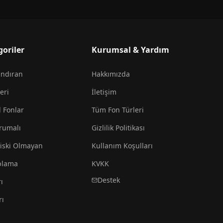
goriler
Kurumsal & Yardım
andıran
Hakkımızda
eri
İletişim
l Fonlar
Tüm Fon Türleri
rumalı
Gizlilik Politikası
iski Olmayan
Kullanım Koşulları
plama
KVKK
Destek
ı
rı