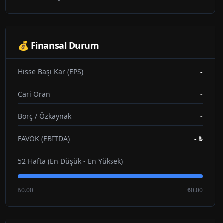
💰 Finansal Durum
Hisse Başı Kar (EPS)
-
Cari Oran
-
Borç / Özkaynak
-
FAVÖK (EBITDA)
-
₺
52 Hafta (En Düşük - En Yüksek)
₺0.00
₺0.00