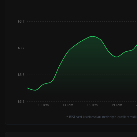
₺3.7
₺3.7
₺3.6
₺3.5
10 Tem
13 Tem
16 Tem
19 Tem
* BIST veri kısıtlamaları nedeniyle grafik temsili