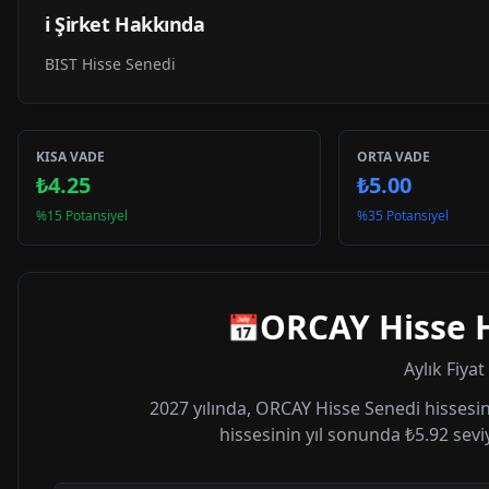
ℹ️ Şirket Hakkında
BIST Hisse Senedi
KISA VADE
ORTA VADE
₺4.25
₺5.00
%15 Potansiyel
%35 Potansiyel
ORCAY
Hisse 
📅
Aylık Fiya
2027
yılında,
ORCAY
Hisse Senedi hissesin
hissesinin yıl sonunda
₺5.92
sevi