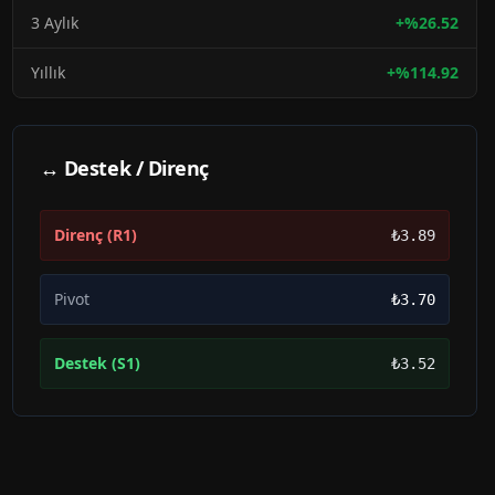
3 Aylık
+
%
26.52
Yıllık
+
%
114.92
↔ Destek / Direnç
Direnç (R1)
₺3.89
Pivot
₺3.70
Destek (S1)
₺3.52