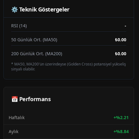
⚙️ Teknik Göstergeler
RSI (14)
-
50 Günlük Ort. (MA50)
₺0.00
200 Günlük Ort. (MA200)
₺0.00
* MA50, MA200'ün üzerindeyse (Golden Cross) potansiyel yükseliş
sinyali olabilir.
📅 Performans
Haftalık
+
%
2.21
Aylık
+
%
8.84