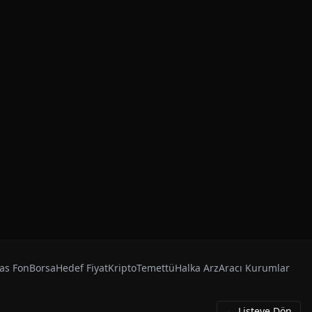
as Fon
Borsa
Hedef Fiyat
Kripto
Temettü
Halka Arz
Aracı Kurumlar
← Listeye Dön