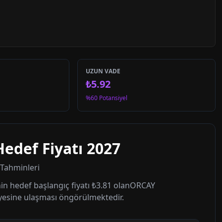
UZUN VADE
₺5.92
%60 Potansiyel
Hedef Fiyatı
2027
t Tahminleri
in hedef başlangıç fiyatı
₺3.81
olan
ORCAY
yesine ulaşması öngörülmektedir.