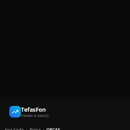
TefasFon
FİNANS & ANALİZ
Ana Sayfa
›
Borsa
›
ORCAY