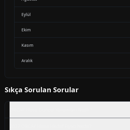
Eylül
Ekim
Kasım
Aralık
Sıkça Sorulan Sorular
ORCAY
Hisse Güncel Yorumları Nedir?
2027
ORCAY
Hisse Hedef Fiyatı Nedir?