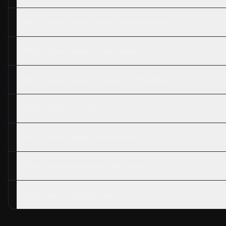
ORCAY
Hisse Grafik Nasıl Yorumlanmalı?
ORCAY
Hisse Temettü Ne Zaman?
ORCAY
Hisse Neden Düşüyor / Yükseliyor?
ORCAY
Hisse Alınır Mı?
ORCAY
Hisse Senedi Nasıl Alınır?
ORCAY
Hisse Bölünmesi Ne Zaman?
ORCAY
Teknik Analizi Nasıl?