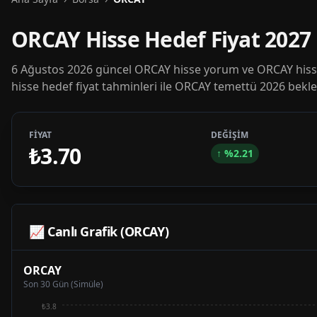
ORCAY Hisse Hedef Fiyat 2027
6 Ağustos 2026 güncel ORCAY hisse yorum ve ORCAY hisse
hisse hedef fiyat tahminleri ile ORCAY temettü 2026 beklen
FİYAT
DEĞİŞİM
₺3.70
↑
%
2.21
📈 Canlı Grafik (
ORCAY
)
ORCAY
Son 30 Gün (Simüle)
₺3.8