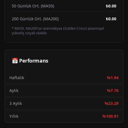
50 Günlük Ort. (MA50)
₺0.00
200 Günlük Ort. (MA200)
₺0.00
* MA50, MA200'ün üzerindeyse (Golden Cross) potansiyel
yükseliş sinyali olabilir.
📅 Performans
Haftalık
%
1.94
Aylık
%
7.76
3 Aylık
%
23.29
Yıllık
%
100.91