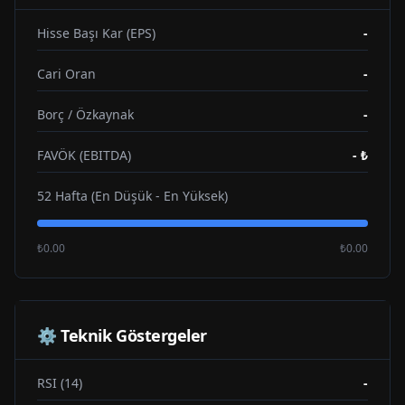
Hisse Başı Kar (EPS)
-
Cari Oran
-
Borç / Özkaynak
-
FAVÖK (EBITDA)
-
₺
52 Hafta (En Düşük - En Yüksek)
₺0.00
₺0.00
⚙️ Teknik Göstergeler
RSI (14)
-