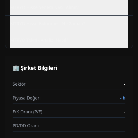
MTRYO
Hisse Senedi Nasıl Alınır?
MTRYO
Hisse Bölünmesi Ne Zaman?
MTRYO
Teknik Analizi Nasıl?
🏢 Şirket Bilgileri
Sektör
-
Piyasa Değeri
-
₺
F/K Oranı (P/E)
-
PD/DD Oranı
-