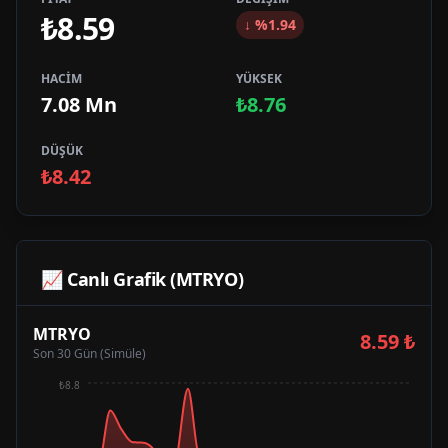
₺8.59
↓
%
1.94
HACİM
YÜKSEK
7.08 Mn
₺8.76
DÜŞÜK
₺8.42
📈 Canlı Grafik (
MTRYO
)
MTRYO
8.59
₺
Son 30 Gün (Simüle)
₺8.8