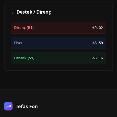
↔ Destek / Direnç
Direnç (R1)
₺9.02
Pivot
₺8.59
Destek (S1)
₺8.16
Tefas Fon