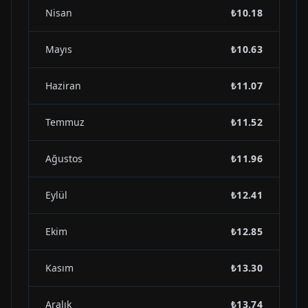
Nisan
₺10.18
Mayıs
₺10.63
Haziran
₺11.07
Temmuz
₺11.52
Ağustos
₺11.96
Eylül
₺12.41
Ekim
₺12.85
Kasım
₺13.30
Aralık
₺13.74