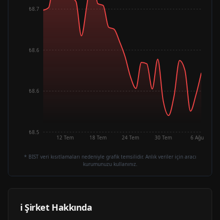
₺8.7
₺8.6
₺8.6
₺8.5
12 Tem
18 Tem
24 Tem
30 Tem
6 Ağu
* BIST veri kısıtlamaları nedeniyle grafik temsilidir. Anlık veriler için aracı
kurumunuzu kullanınız.
ℹ️ Şirket Hakkında