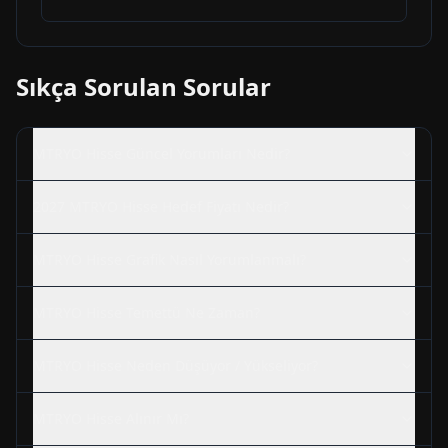
Sıkça Sorulan Sorular
MTRYO
Hisse Güncel Yorumları Nedir?
2027
MTRYO
Hisse Hedef Fiyatı Nedir?
MTRYO
Hisse Grafik Nasıl Yorumlanmalı?
MTRYO
Hisse Temettü Ne Zaman?
MTRYO
Hisse Neden Düşüyor / Yükseliyor?
MTRYO
Hisse Alınır Mı?