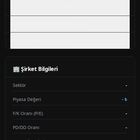
MERCN
Hisse Senedi Nasıl Alınır?
MERCN
Hisse Bölünmesi Ne Zaman?
MERCN
Teknik Analizi Nasıl?
🏢 Şirket Bilgileri
Sektör
-
Piyasa Değeri
-
₺
F/K Oranı (P/E)
-
PD/DD Oranı
-