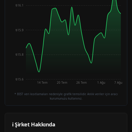
₺16.1
₺15.9
₺15.8
₺15.6
14 Tem
20 Tem
26 Tem
1 Ağu
7 Ağu
* BIST veri kısıtlamaları nedeniyle grafik temsilidir. Anlık veriler için aracı
kurumunuzu kullanınız.
ℹ️ Şirket Hakkında