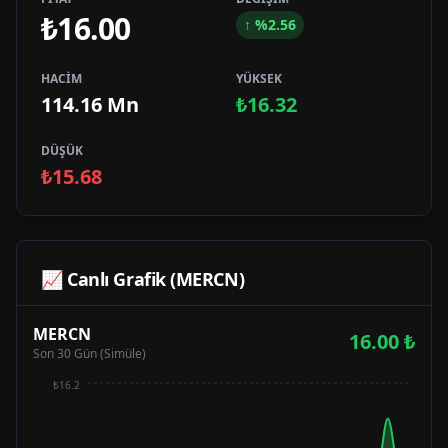
₺16.00
↑
%
2.56
HACİM
YÜKSEK
114.16 Mn
₺16.32
DÜŞÜK
₺15.68
📈 Canlı Grafik (
MERCN
)
MERCN
16.00
₺
Son 30 Gün (Simüle)
₺16.2