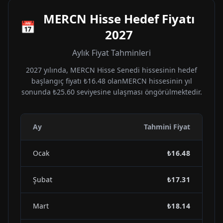
MERCN
Hisse Hedef Fiyatı
📅
2027
Aylık Fiyat Tahminleri
2027
yılında,
MERCN
Hisse Senedi hissesinin hedef
başlangıç fiyatı
₺16.48
olan
MERCN
hissesinin yıl
sonunda
₺25.60
seviyesine ulaşması öngörülmektedir.
Ay
Tahmini Fiyat
Ocak
₺16.48
Şubat
₺17.31
Mart
₺18.14