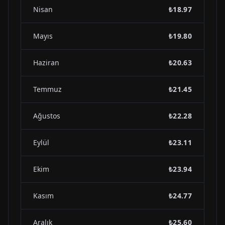
Nisan
₺18.97
Mayıs
₺19.80
Haziran
₺20.63
Temmuz
₺21.45
Ağustos
₺22.28
Eylül
₺23.11
Ekim
₺23.94
Kasım
₺24.77
Aralık
₺25.60