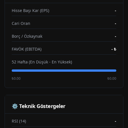
Hisse Başı Kar (EPS)
-
Cari Oran
-
Borç / Özkaynak
-
FAVÖK (EBITDA)
-
₺
52 Hafta (En Düşük - En Yüksek)
₺0.00
₺0.00
⚙️ Teknik Göstergeler
RSI (14)
-