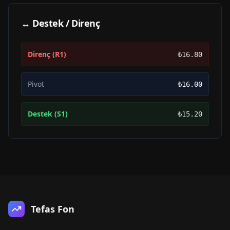
↔ Destek / Direnç
Direnç (R1)
₺16.80
Pivot
₺16.00
Destek (S1)
₺15.20
Tefas Fon