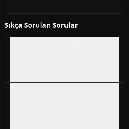
Sıkça Sorulan Sorular
MERCN
Hisse Güncel Yorumları Nedir?
2027
MERCN
Hisse Hedef Fiyatı Nedir?
MERCN
Hisse Grafik Nasıl Yorumlanmalı?
MERCN
Hisse Temettü Ne Zaman?
MERCN
Hisse Neden Düşüyor / Yükseliyor?
MERCN
Hisse Alınır Mı?