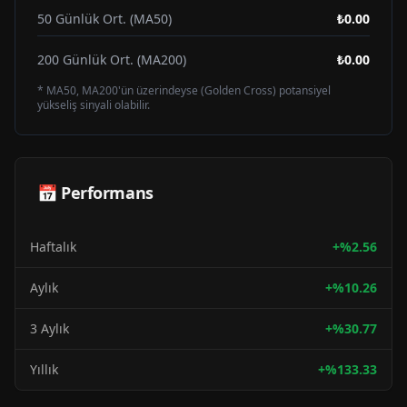
50 Günlük Ort. (MA50)
₺0.00
200 Günlük Ort. (MA200)
₺0.00
* MA50, MA200'ün üzerindeyse (Golden Cross) potansiyel
yükseliş sinyali olabilir.
📅 Performans
Haftalık
+
%
2.56
Aylık
+
%
10.26
3 Aylık
+
%
30.77
Yıllık
+
%
133.33