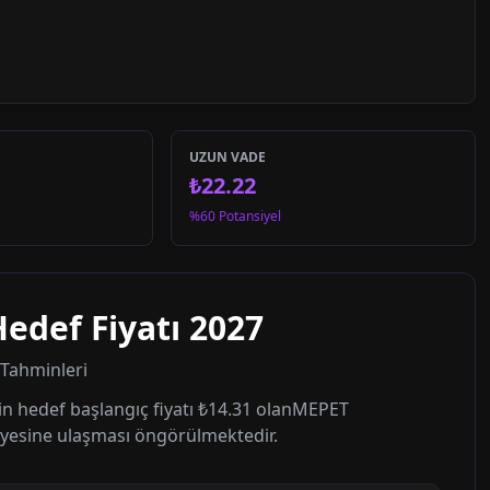
UZUN VADE
₺22.22
%60 Potansiyel
edef Fiyatı
2027
t Tahminleri
n hedef başlangıç fiyatı
₺14.31
olan
MEPET
yesine ulaşması öngörülmektedir.