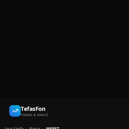
TefasFon
FİNANS & ANALİZ
Ana Sayfa
›
Borsa
›
MEPET