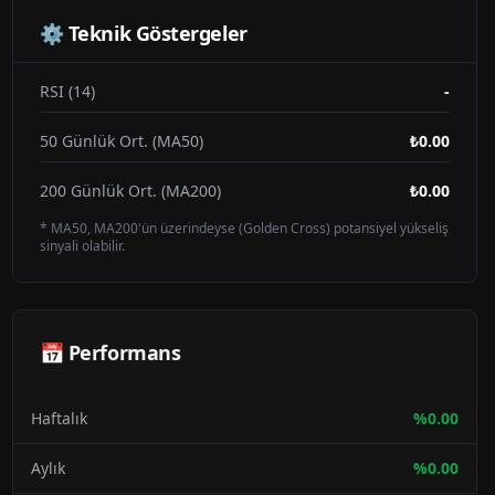
⚙️ Teknik Göstergeler
RSI (14)
-
50 Günlük Ort. (MA50)
₺0.00
200 Günlük Ort. (MA200)
₺0.00
* MA50, MA200'ün üzerindeyse (Golden Cross) potansiyel yükseliş
sinyali olabilir.
📅 Performans
Haftalık
%
0.00
Aylık
%
0.00