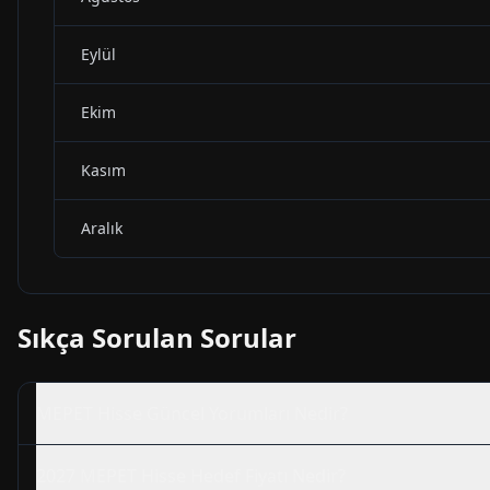
Eylül
Ekim
Kasım
Aralık
Sıkça Sorulan Sorular
MEPET
Hisse Güncel Yorumları Nedir?
2027
MEPET
Hisse Hedef Fiyatı Nedir?