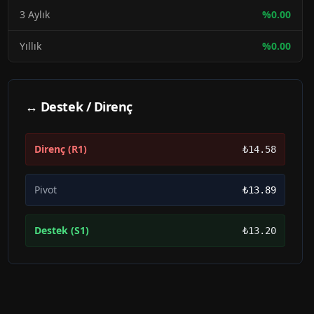
3 Aylık
%
0.00
Yıllık
%
0.00
↔ Destek / Direnç
Direnç (R1)
₺14.58
Pivot
₺13.89
Destek (S1)
₺13.20