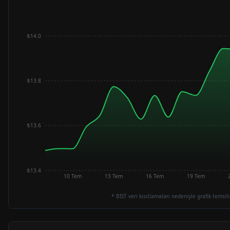
₺14.0
₺13.8
₺13.6
₺13.4
10 Tem
13 Tem
16 Tem
19 Tem
* BIST veri kısıtlamaları nedeniyle grafik temsili