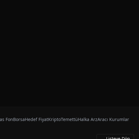
as Fon
Borsa
Hedef Fiyat
Kripto
Temettü
Halka Arz
Aracı Kurumlar
← Listeye Dön