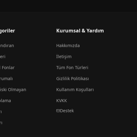
goriler
Kurumsal & Yardım
andıran
Hakkımızda
eri
İletişim
l Fonlar
Tüm Fon Türleri
rumalı
Gizlilik Politikası
iski Olmayan
Kullanım Koşulları
plama
KVKK
Destek
ı
rı