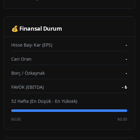
💰 Finansal Durum
Hisse Başı Kar (EPS)
-
Cari Oran
-
Borç / Özkaynak
-
FAVÖK (EBITDA)
-
₺
52 Hafta (En Düşük - En Yüksek)
₺0.00
₺0.00