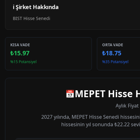
ℹ️ Şirket Hakkında
BIST Hisse Senedi
KISA VADE
ORTA VADE
₺15.97
₺18.75
%15 Potansiyel
%35 Potansiyel
MEPET
Hisse H
📅
Aylık Fiya
2027
yılında,
MEPET
Hisse Senedi hissesini
hissesinin yıl sonunda
₺22.22
sevi