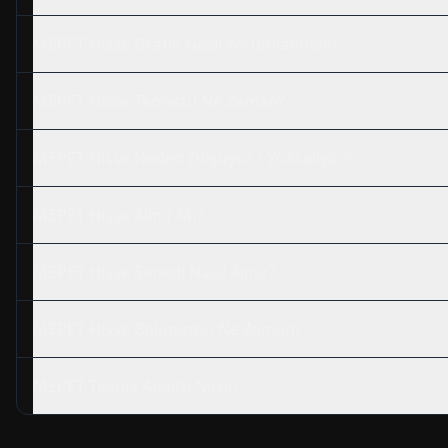
MEPET
Hisse Grafik Nasıl Yorumlanmalı?
MEPET
Hisse Temettü Ne Zaman?
MEPET
Hisse Neden Düşüyor / Yükseliyor?
MEPET
Hisse Alınır Mı?
MEPET
Hisse Senedi Nasıl Alınır?
MEPET
Hisse Bölünmesi Ne Zaman?
MEPET
Teknik Analizi Nasıl?