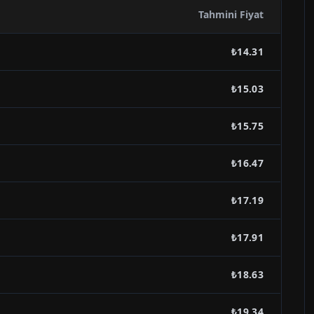
Tahmini Fiyat
₺14.31
₺15.03
₺15.75
₺16.47
₺17.19
₺17.91
₺18.63
₺19.34