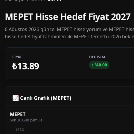
MEPET Hisse Hedef Fiyat 2027
6 Ağustos 2026 güncel MEPET hisse yorum ve MEPET hisse
hisse hedef fiyat tahminleri ile MEPET temettü 2026 beklen
FİYAT
DEĞİŞİM
₺13.89
↑
%
0.00
📈 Canlı Grafik (
MEPET
)
MEPET
Son 30 Gün (Simüle)
₺14.2