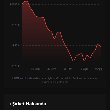
₺1000.0
₺975.0
₺950.0
₺925.0
16 Tem
22 Tem
28 Tem
3 Ağu
9 Ağu
* BIST veri kısıtlamaları nedeniyle grafik temsilidir. Anlık veriler için aracı
kurumunuzu kullanınız.
ℹ️ Şirket Hakkında