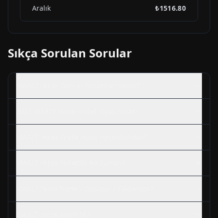
Aralık
₺1516.80
Sıkça Sorulan Sorular
MAALT
Hisse Güncel Yorumları Nedir?
2027
MAALT
Hisse Hedef Fiyatı Nedir?
MAALT
Hisse Grafik Nasıl Yorumlanmalı?
MAALT
Hisse Temettü Ne Zaman?
MAALT
Hisse Neden Düşüyor / Yükseliyor?
MAALT
Hisse Alınır Mı?