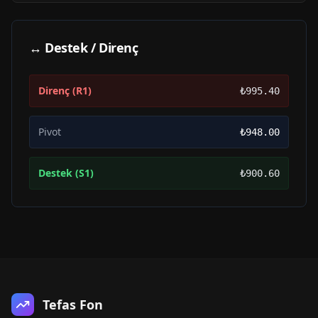
↔ Destek / Direnç
Direnç (R1)
₺995.40
Pivot
₺948.00
Destek (S1)
₺900.60
Tefas Fon