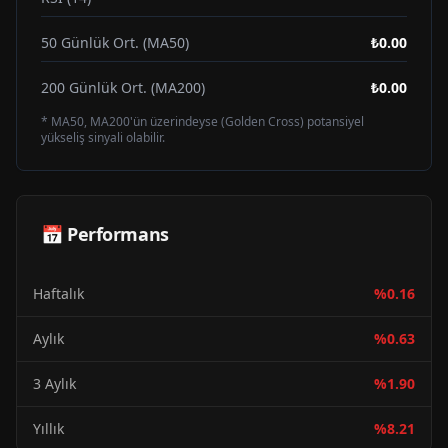
50 Günlük Ort. (MA50)
₺0.00
200 Günlük Ort. (MA200)
₺0.00
* MA50, MA200'ün üzerindeyse (Golden Cross) potansiyel
yükseliş sinyali olabilir.
📅 Performans
Haftalık
%
0.16
Aylık
%
0.63
3 Aylık
%
1.90
Yıllık
%
8.21