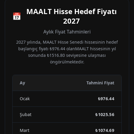
MAALT
Hisse Hedef Fiyatı
📅
2027
Aylık Fiyat Tahminleri
2027
yılında,
MAALT
Hisse Senedi hissesinin hedef
başlangıç fiyatı
₺976.44
olan
MAALT
hissesinin yıl
sonunda
₺1516.80
seviyesine ulaşması
öngörülmektedir.
Ay
Tahmini Fiyat
Ocak
₺976.44
Şubat
₺1025.56
Mart
₺1074.69