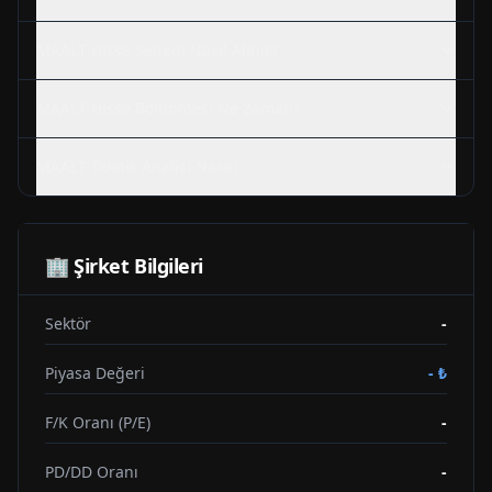
MAALT
Hisse Senedi Nasıl Alınır?
MAALT
Hisse Bölünmesi Ne Zaman?
MAALT
Teknik Analizi Nasıl?
🏢 Şirket Bilgileri
Sektör
-
Piyasa Değeri
-
₺
F/K Oranı (P/E)
-
PD/DD Oranı
-