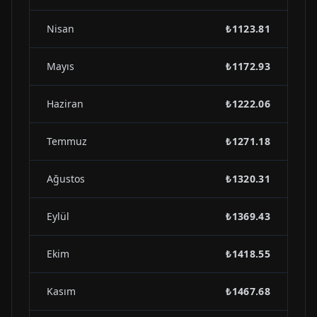
Nisan
₺1123.81
Mayıs
₺1172.93
Haziran
₺1222.06
Temmuz
₺1271.18
Ağustos
₺1320.31
Eylül
₺1369.43
Ekim
₺1418.55
Kasım
₺1467.68