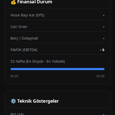
💰 Finansal Durum
Hisse Başı Kar (EPS)
-
Cari Oran
-
Borç / Özkaynak
-
FAVÖK (EBITDA)
-
₺
52 Hafta (En Düşük - En Yüksek)
₺0.00
₺0.00
⚙️ Teknik Göstergeler
RSI (14)
-