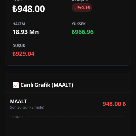
₺948.00
↓
%
0.16
HACİM
YÜKSEK
18.93 Mn
₺966.96
DÜŞÜK
₺929.04
📈 Canlı Grafik (
MAALT
)
MAALT
948.00
₺
Son 30 Gün (Simüle)
₺1025.0