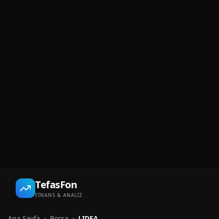
TefasFon
FİNANS & ANALİZ
Ana Sayfa
›
Borsa
›
LIDFA