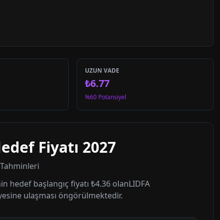
UZUN VADE
₺6.77
%60 Potansiyel
edef Fiyatı
2027
t Tahminleri
in hedef başlangıç fiyatı
₺4.36
olan
LIDFA
yesine ulaşması öngörülmektedir.