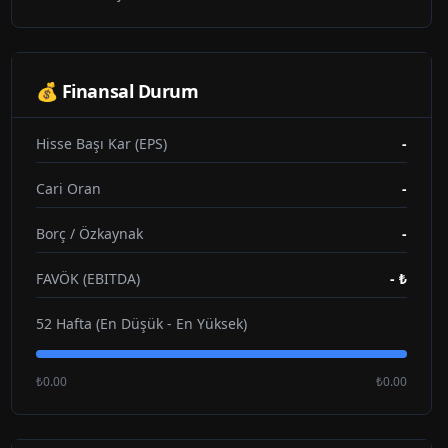
💰 Finansal Durum
Hisse Başı Kar (EPS)
-
Cari Oran
-
Borç / Özkaynak
-
FAVÖK (EBITDA)
-
₺
52 Hafta (En Düşük - En Yüksek)
₺0.00
₺0.00