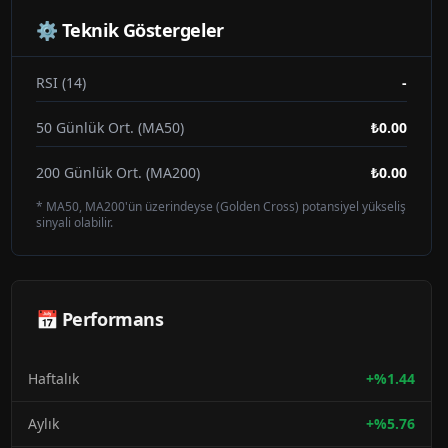
⚙️ Teknik Göstergeler
RSI (14)
-
50 Günlük Ort. (MA50)
₺0.00
200 Günlük Ort. (MA200)
₺0.00
* MA50, MA200'ün üzerindeyse (Golden Cross) potansiyel yükseliş
sinyali olabilir.
📅 Performans
Haftalık
+
%
1.44
Aylık
+
%
5.76