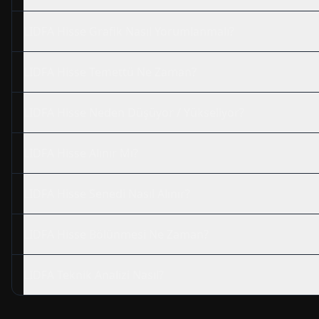
LIDFA
Hisse Grafik Nasıl Yorumlanmalı?
LIDFA
Hisse Temettü Ne Zaman?
LIDFA
Hisse Neden Düşüyor / Yükseliyor?
LIDFA
Hisse Alınır Mı?
LIDFA
Hisse Senedi Nasıl Alınır?
LIDFA
Hisse Bölünmesi Ne Zaman?
LIDFA
Teknik Analizi Nasıl?