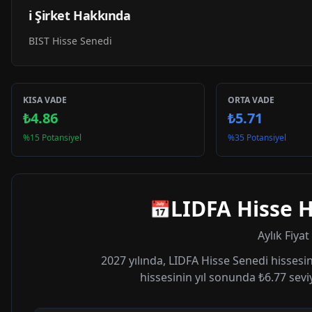
ℹ️ Şirket Hakkında
BIST Hisse Senedi
KISA VADE
ORTA VADE
₺4.86
₺5.71
%15 Potansiyel
%35 Potansiyel
LIDFA
Hisse H
📅
Aylık Fiya
2027
yılında,
LIDFA
Hisse Senedi hissesin
hissesinin yıl sonunda
₺6.77
sevi