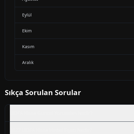
Eylül
Ekim
Kasım
Aralık
Sıkça Sorulan Sorular
LIDFA
Hisse Güncel Yorumları Nedir?
2027
LIDFA
Hisse Hedef Fiyatı Nedir?