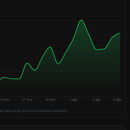
24 Tem
27 Tem
30 Tem
2 Ağu
5 Ağu
8 Ağu
dir. Anlık veriler için aracı kurumunuzu kullanınız.