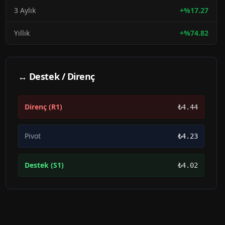
3 Aylık
+
%
17.27
Yıllık
+
%
74.82
↔ Destek / Direnç
Direnç (R1)
₺4.44
Pivot
₺4.23
Destek (S1)
₺4.02