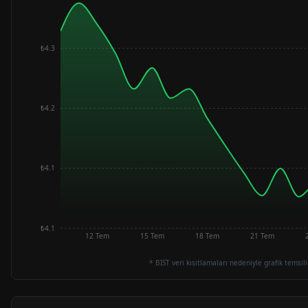
₺4.3
₺4.2
₺4.1
₺4.1
12 Tem
15 Tem
18 Tem
21 Tem
* BIST veri kısıtlamaları nedeniyle grafik temsili