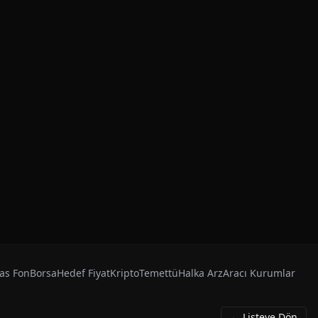
as Fon
Borsa
Hedef Fiyat
Kripto
Temettü
Halka Arz
Aracı Kurumlar
← Listeye Dön