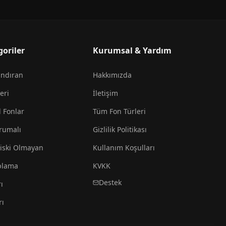
goriler
Kurumsal & Yardım
andıran
Hakkımızda
eri
İletişim
l Fonlar
Tüm Fon Türleri
rumalı
Gizlilik Politikası
iski Olmayan
Kullanım Koşulları
plama
KVKK
Destek
ı
rı