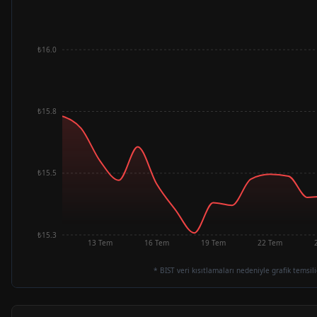
₺16.0
₺15.8
₺15.5
₺15.3
13 Tem
16 Tem
19 Tem
22 Tem
* BIST veri kısıtlamaları nedeniyle grafik temsili