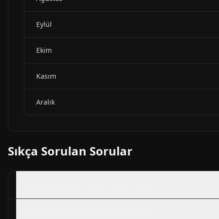
Eylül
Ekim
Kasım
Aralık
Sıkça Sorulan Sorular
KMPUR
Hisse Güncel Yorumları Nedir?
2027
KMPUR
Hisse Hedef Fiyatı Nedir?