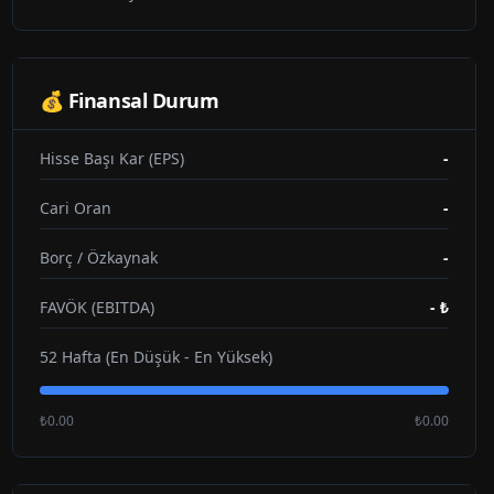
💰 Finansal Durum
Hisse Başı Kar (EPS)
-
Cari Oran
-
Borç / Özkaynak
-
FAVÖK (EBITDA)
-
₺
52 Hafta (En Düşük - En Yüksek)
₺0.00
₺0.00