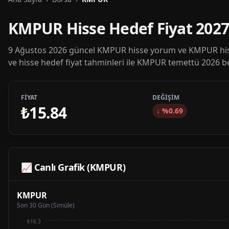
KMPUR Hisse Hedef Fiyat 202
9 Ağustos 2026 güncel KMPUR hisse yorum ve KMPUR hiss
ve hisse hedef fiyat tahminleri ile KMPUR temettü 2026 be
FİYAT
DEĞİŞİM
₺15.84
↓
%
0.69
📈 Canlı Grafik (
KMPUR
)
KMPUR
Son 30 Gün (Simüle)
₺16.3