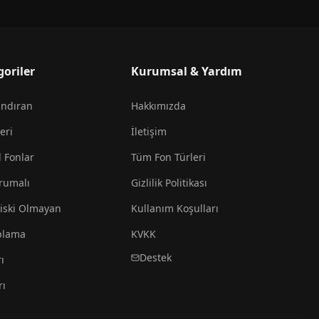
goriler
Kurumsal & Yardım
andıran
Hakkımızda
eri
İletişim
l Fonlar
Tüm Fon Türleri
rumalı
Gizlilik Politikası
iski Olmayan
Kullanım Koşulları
plama
KVKK
Destek
ı
rı