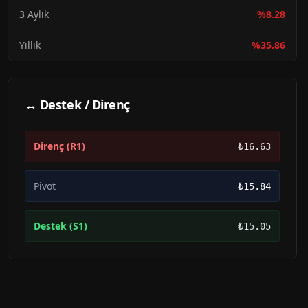
3 Aylık
%
8.28
Yıllık
%
35.86
↔ Destek / Direnç
Direnç (R1)
₺16.63
Pivot
₺15.84
Destek (S1)
₺15.05