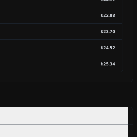
₺22.88
₺23.70
₺24.52
₺25.34