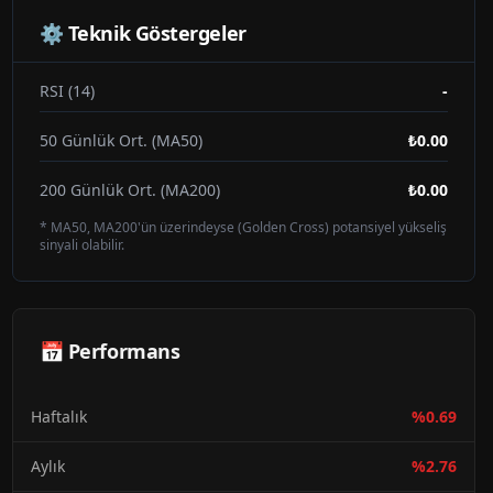
⚙️ Teknik Göstergeler
RSI (14)
-
50 Günlük Ort. (MA50)
₺0.00
200 Günlük Ort. (MA200)
₺0.00
* MA50, MA200'ün üzerindeyse (Golden Cross) potansiyel yükseliş
sinyali olabilir.
📅 Performans
Haftalık
%
0.69
Aylık
%
2.76