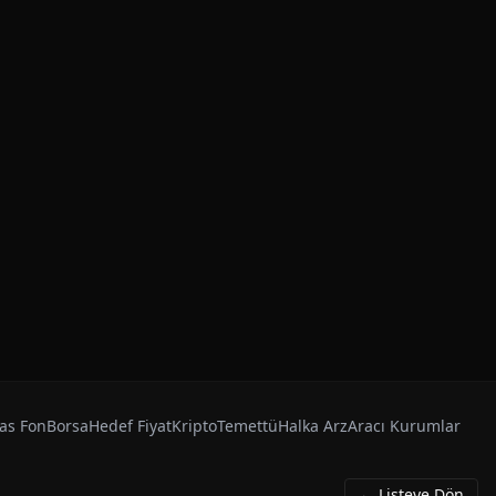
as Fon
Borsa
Hedef Fiyat
Kripto
Temettü
Halka Arz
Aracı Kurumlar
← Listeye Dön