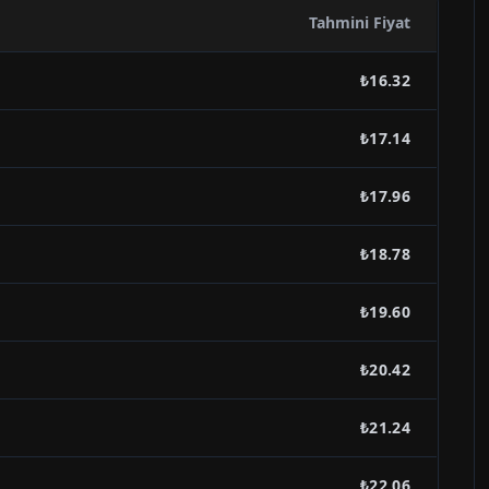
Tahmini Fiyat
₺16.32
₺17.14
₺17.96
₺18.78
₺19.60
₺20.42
₺21.24
₺22.06