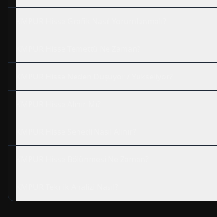
KMPUR
Hisse Grafik Nasıl Yorumlanmalı?
KMPUR
Hisse Temettü Ne Zaman?
KMPUR
Hisse Neden Düşüyor / Yükseliyor?
KMPUR
Hisse Alınır Mı?
KMPUR
Hisse Senedi Nasıl Alınır?
KMPUR
Hisse Bölünmesi Ne Zaman?
KMPUR
Teknik Analizi Nasıl?