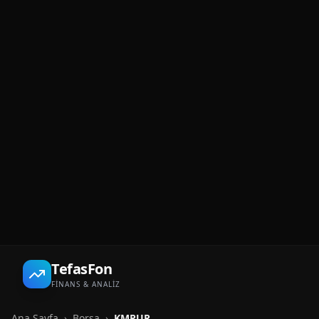
TefasFon
FİNANS & ANALİZ
Ana Sayfa
›
Borsa
›
KMPUR