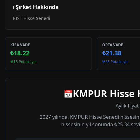
ℹ️ Şirket Hakkında
BIST Hisse Senedi
KISA VADE
ORTA VADE
₺18.22
₺21.38
%15 Potansiyel
%35 Potansiyel
KMPUR
Hisse 
📅
Aylık Fiya
2027
yılında,
KMPUR
Hisse Senedi hissesini
hissesinin yıl sonunda
₺25.34
sevi