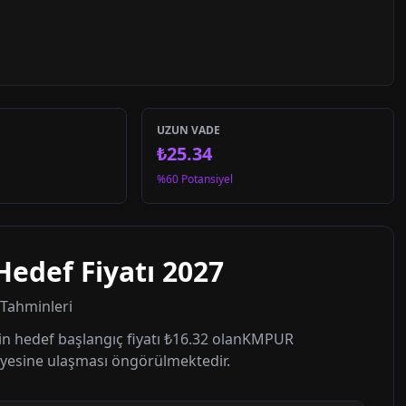
UZUN VADE
₺25.34
%60 Potansiyel
Hedef Fiyatı
2027
t Tahminleri
n hedef başlangıç fiyatı
₺16.32
olan
KMPUR
yesine ulaşması öngörülmektedir.