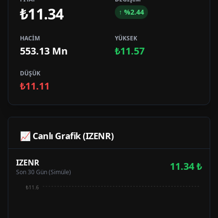
₺11.34
↑
%
2.44
HACİM
YÜKSEK
553.13 Mn
₺11.57
DÜŞÜK
₺11.11
📈 Canlı Grafik (
IZENR
)
IZENR
11.34
₺
Son 30 Gün (Simüle)
₺11.6