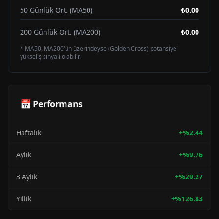
50 Günlük Ort. (MA50)
₺0.00
200 Günlük Ort. (MA200)
₺0.00
* MA50, MA200'ün üzerindeyse (Golden Cross) potansiyel
yükseliş sinyali olabilir.
📅 Performans
Haftalık
+
%
2.44
Aylık
+
%
9.76
3 Aylık
+
%
29.27
Yıllık
+
%
126.83