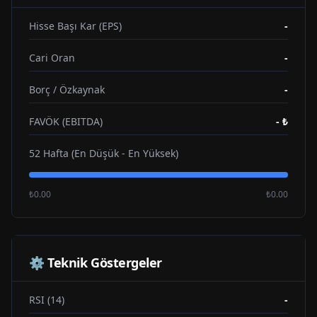
Hisse Başı Kar (EPS)
-
Cari Oran
-
Borç / Özkaynak
-
FAVÖK (EBITDA)
-
₺
52 Hafta (En Düşük - En Yüksek)
₺0.00
₺0.00
⚙️ Teknik Göstergeler
RSI (14)
-