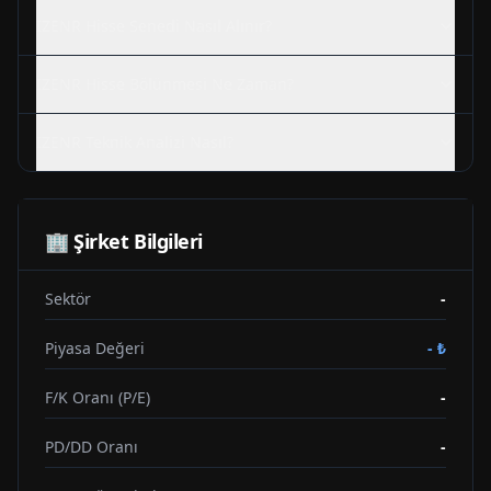
IZENR
Hisse Senedi Nasıl Alınır?
IZENR
Hisse Bölünmesi Ne Zaman?
IZENR
Teknik Analizi Nasıl?
🏢 Şirket Bilgileri
Sektör
-
Piyasa Değeri
-
₺
F/K Oranı (P/E)
-
PD/DD Oranı
-