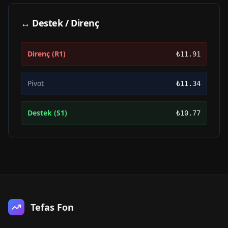
↔ Destek / Direnç
Direnç (R1)
₺11.91
Pivot
₺11.34
Destek (S1)
₺10.77
Tefas Fon