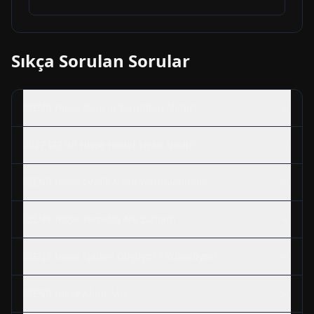
Sıkça Sorulan Sorular
IZENR
Hisse Güncel Yorumları Nedir?
2027
IZENR
Hisse Hedef Fiyatı Nedir?
IZENR
Hisse Grafik Nasıl Yorumlanmalı?
IZENR
Hisse Temettü Ne Zaman?
IZENR
Hisse Neden Düşüyor / Yükseliyor?
IZENR
Hisse Alınır Mı?