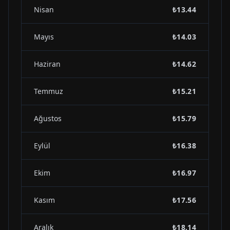
Nisan
₺13.44
Mayıs
₺14.03
Haziran
₺14.62
Temmuz
₺15.21
Ağustos
₺15.79
Eylül
₺16.38
Ekim
₺16.97
Kasım
₺17.56
Aralık
₺18.14