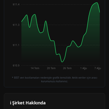
₺11.4
₺11.3
₺11.1
₺10.9
14 Tem
20 Tem
26 Tem
1 Ağu
7 Ağu
* BIST veri kısıtlamaları nedeniyle grafik temsilidir. Anlık veriler için aracı
kurumunuzu kullanınız.
ℹ️ Şirket Hakkında