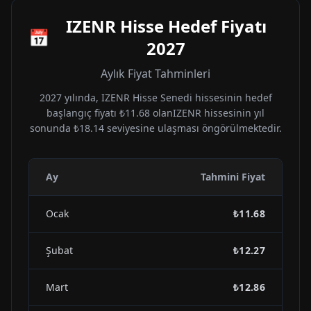
IZENR
Hisse Hedef Fiyatı
📅
2027
Aylık Fiyat Tahminleri
2027
yılında,
IZENR
Hisse Senedi hissesinin hedef
başlangıç fiyatı
₺11.68
olan
IZENR
hissesinin yıl
sonunda
₺18.14
seviyesine ulaşması öngörülmektedir.
Ay
Tahmini Fiyat
Ocak
₺11.68
Şubat
₺12.27
Mart
₺12.86