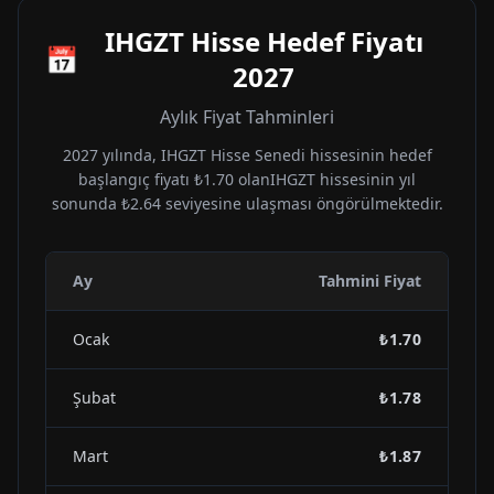
IHGZT
Hisse Hedef Fiyatı
📅
2027
Aylık Fiyat Tahminleri
2027
yılında,
IHGZT
Hisse Senedi hissesinin hedef
başlangıç fiyatı
₺1.70
olan
IHGZT
hissesinin yıl
sonunda
₺2.64
seviyesine ulaşması öngörülmektedir.
Ay
Tahmini Fiyat
Ocak
₺1.70
Şubat
₺1.78
Mart
₺1.87