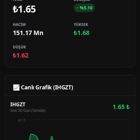
₺1.65
↑
%
5.10
HACİM
YÜKSEK
151.17 Mn
₺1.68
DÜŞÜK
₺1.62
📈 Canlı Grafik (
IHGZT
)
IHGZT
1.65
₺
Son 30 Gün (Simüle)
₺1.7