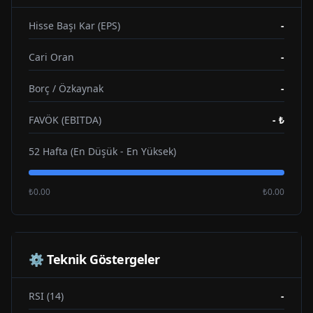
Hisse Başı Kar (EPS)
-
Cari Oran
-
Borç / Özkaynak
-
FAVÖK (EBITDA)
-
₺
52 Hafta (En Düşük - En Yüksek)
₺0.00
₺0.00
⚙️ Teknik Göstergeler
RSI (14)
-