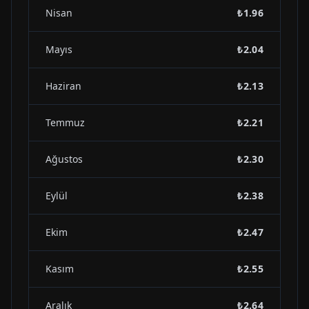
Nisan
₺1.96
Mayıs
₺2.04
Haziran
₺2.13
Temmuz
₺2.21
Ağustos
₺2.30
Eylül
₺2.38
Ekim
₺2.47
Kasım
₺2.55
Aralık
₺2.64