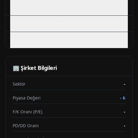
IHGZT
Hisse Senedi Nasıl Alınır?
IHGZT
Hisse Bölünmesi Ne Zaman?
IHGZT
Teknik Analizi Nasıl?
🏢 Şirket Bilgileri
Sektör
-
Piyasa Değeri
-
₺
F/K Oranı (P/E)
-
PD/DD Oranı
-