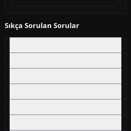
Sıkça Sorulan Sorular
IHGZT
Hisse Güncel Yorumları Nedir?
2027
IHGZT
Hisse Hedef Fiyatı Nedir?
IHGZT
Hisse Grafik Nasıl Yorumlanmalı?
IHGZT
Hisse Temettü Ne Zaman?
IHGZT
Hisse Neden Düşüyor / Yükseliyor?
IHGZT
Hisse Alınır Mı?