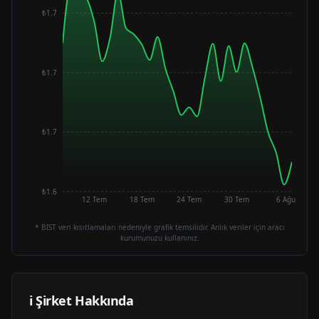
₺1.7
₺1.7
₺1.7
₺1.6
12 Tem
18 Tem
24 Tem
30 Tem
6 Ağu
* BIST veri kısıtlamaları nedeniyle grafik temsilidir. Anlık veriler için aracı
kurumunuzu kullanınız.
ℹ️ Şirket Hakkında