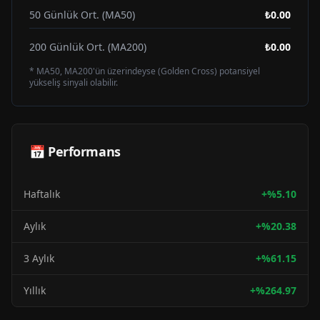
50 Günlük Ort. (MA50)
₺0.00
200 Günlük Ort. (MA200)
₺0.00
* MA50, MA200'ün üzerindeyse (Golden Cross) potansiyel
yükseliş sinyali olabilir.
📅 Performans
Haftalık
+
%
5.10
Aylık
+
%
20.38
3 Aylık
+
%
61.15
Yıllık
+
%
264.97