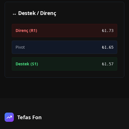
↔ Destek / Direnç
Direnç (R1)
₺1.73
Pivot
₺1.65
Destek (S1)
₺1.57
Tefas Fon