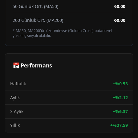
50 Günlük Ort. (MA50)
₺0.00
200 Günlük Ort. (MA200)
₺0.00
* MA50, MA200'ün üzerindeyse (Golden Cross) potansiyel
yükseliş sinyali olabilir.
📅 Performans
Haftalık
+
%
0.53
Aylık
+
%
2.12
3 Aylık
+
%
6.37
Yıllık
+
%
27.59