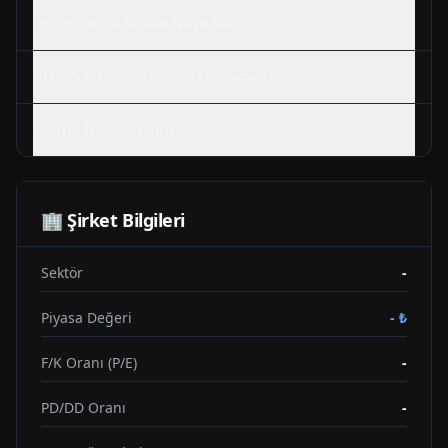
HLGYO
Hisse Senedi Nasıl Alınır?
HLGYO
Hisse Bölünmesi Ne Zaman?
HLGYO
Teknik Analizi Nasıl?
🏢 Şirket Bilgileri
Sektör
-
Piyasa Değeri
-
₺
F/K Oranı (P/E)
-
PD/DD Oranı
-