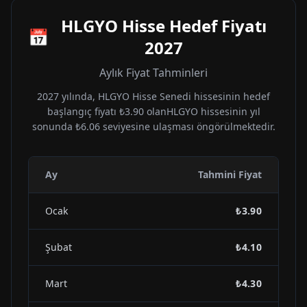
HLGYO
Hisse Hedef Fiyatı
📅
2027
Aylık Fiyat Tahminleri
2027
yılında,
HLGYO
Hisse Senedi hissesinin hedef
başlangıç fiyatı
₺3.90
olan
HLGYO
hissesinin yıl
sonunda
₺6.06
seviyesine ulaşması öngörülmektedir.
Ay
Tahmini Fiyat
Ocak
₺3.90
Şubat
₺4.10
Mart
₺4.30