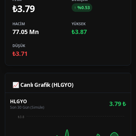
₺3.79
↑
%
0.53
HACİM
YÜKSEK
77.05 Mn
₺3.87
DÜŞÜK
₺3.71
📈 Canlı Grafik (
HLGYO
)
HLGYO
3.79
₺
Son 30 Gün (Simüle)
₺3.8