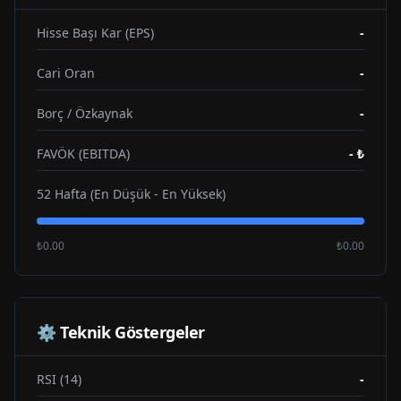
Hisse Başı Kar (EPS)
-
Cari Oran
-
Borç / Özkaynak
-
FAVÖK (EBITDA)
-
₺
52 Hafta (En Düşük - En Yüksek)
₺0.00
₺0.00
⚙️ Teknik Göstergeler
RSI (14)
-