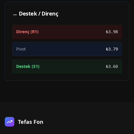
↔ Destek / Direnç
Direnç (R1)
₺3.98
Pivot
₺3.79
Destek (S1)
₺3.60
Tefas Fon