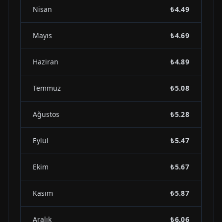
Nisan
₺4.49
Mayıs
₺4.69
Haziran
₺4.89
Temmuz
₺5.08
Ağustos
₺5.28
Eylül
₺5.47
Ekim
₺5.67
Kasım
₺5.87
Aralık
₺6.06