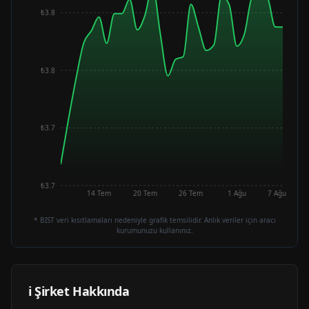
₺3.8
₺3.8
₺3.7
₺3.7
14 Tem
20 Tem
26 Tem
1 Ağu
7 Ağu
* BIST veri kısıtlamaları nedeniyle grafik temsilidir. Anlık veriler için aracı
kurumunuzu kullanınız.
ℹ️ Şirket Hakkında