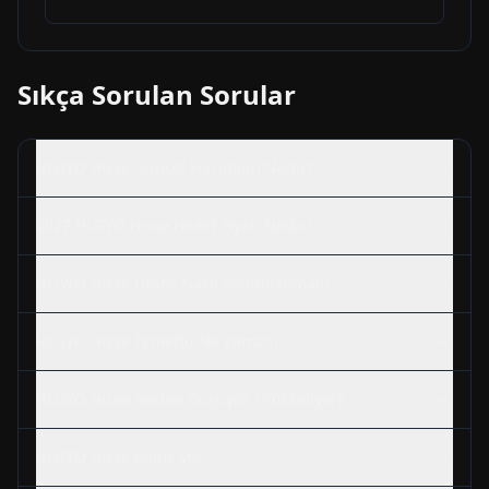
Sıkça Sorulan Sorular
HLGYO
Hisse Güncel Yorumları Nedir?
2027
HLGYO
Hisse Hedef Fiyatı Nedir?
HLGYO
Hisse Grafik Nasıl Yorumlanmalı?
HLGYO
Hisse Temettü Ne Zaman?
HLGYO
Hisse Neden Düşüyor / Yükseliyor?
HLGYO
Hisse Alınır Mı?