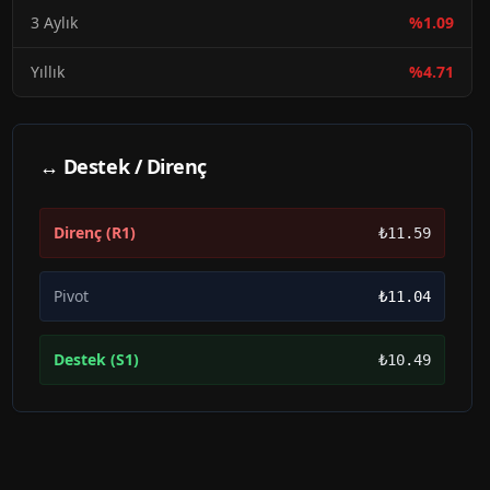
3 Aylık
%
1.09
Yıllık
%
4.71
↔ Destek / Direnç
Direnç (R1)
₺11.59
Pivot
₺11.04
Destek (S1)
₺10.49