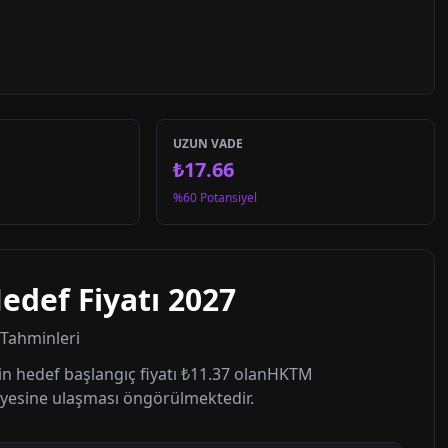
UZUN VADE
₺17.66
%60 Potansiyel
edef Fiyatı
2027
t Tahminleri
n hedef başlangıç fiyatı
₺11.37
olan
HKTM
yesine ulaşması öngörülmektedir.