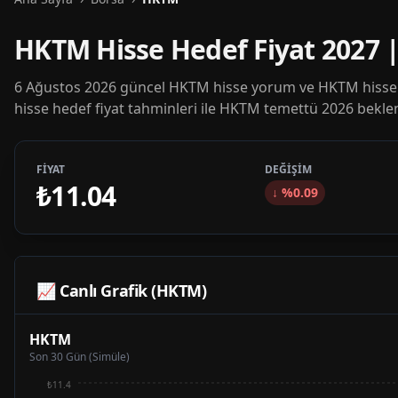
HKTM Hisse Hedef Fiyat 2027
6 Ağustos 2026 güncel HKTM hisse yorum ve HKTM hisse h
hisse hedef fiyat tahminleri ile HKTM temettü 2026 beklent
FİYAT
DEĞİŞİM
₺11.04
↓
%
0.09
📈 Canlı Grafik (
HKTM
)
HKTM
Son 30 Gün (Simüle)
₺11.4