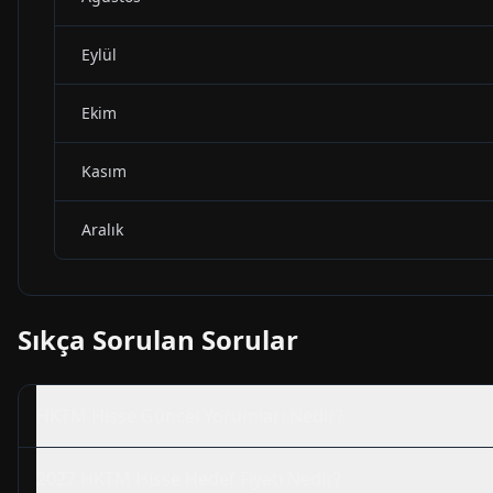
Eylül
Ekim
Kasım
Aralık
Sıkça Sorulan Sorular
HKTM
Hisse Güncel Yorumları Nedir?
2027
HKTM
Hisse Hedef Fiyatı Nedir?