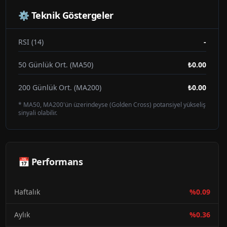
⚙️ Teknik Göstergeler
RSI (14)
-
50 Günlük Ort. (MA50)
₺0.00
200 Günlük Ort. (MA200)
₺0.00
* MA50, MA200'ün üzerindeyse (Golden Cross) potansiyel yükseliş
sinyali olabilir.
📅 Performans
Haftalık
%
0.09
Aylık
%
0.36