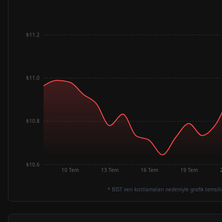
₺11.2
₺11.0
₺10.8
₺10.6
10 Tem
13 Tem
16 Tem
19 Tem
* BIST veri kısıtlamaları nedeniyle grafik temsili