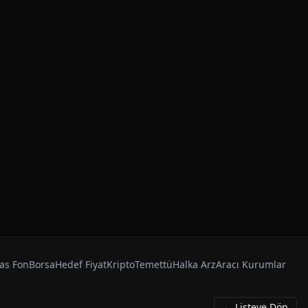
as Fon
Borsa
Hedef Fiyat
Kripto
Temettü
Halka Arz
Aracı Kurumlar
← Listeye Dön