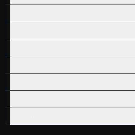
HKTM
Hisse Grafik Nasıl Yorumlanmalı?
HKTM
Hisse Temettü Ne Zaman?
HKTM
Hisse Neden Düşüyor / Yükseliyor?
HKTM
Hisse Alınır Mı?
HKTM
Hisse Senedi Nasıl Alınır?
HKTM
Hisse Bölünmesi Ne Zaman?
HKTM
Teknik Analizi Nasıl?