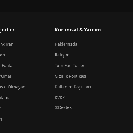
goriler
Kurumsal & Yardım
andıran
Hakkımızda
eri
İletişim
l Fonlar
Tüm Fon Türleri
rumalı
Gizlilik Politikası
iski Olmayan
Kullanım Koşulları
plama
KVKK
Destek
ı
rı