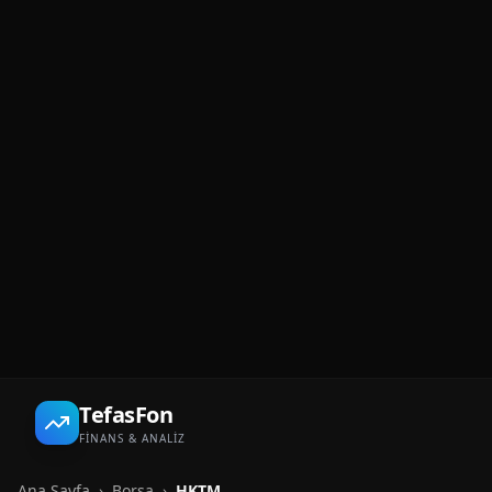
TefasFon
FİNANS & ANALİZ
Ana Sayfa
›
Borsa
›
HKTM