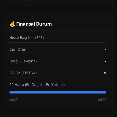
💰 Finansal Durum
Hisse Başı Kar (EPS)
-
Cari Oran
-
Borç / Özkaynak
-
FAVÖK (EBITDA)
-
₺
52 Hafta (En Düşük - En Yüksek)
₺0.00
₺0.00