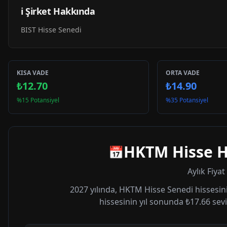
ℹ️ Şirket Hakkında
BIST Hisse Senedi
KISA VADE
ORTA VADE
₺12.70
₺14.90
%15 Potansiyel
%35 Potansiyel
HKTM
Hisse H
📅
Aylık Fiya
2027
yılında,
HKTM
Hisse Senedi hissesini
hissesinin yıl sonunda
₺17.66
sevi