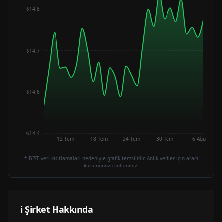
₺14.8
₺14.7
₺14.6
₺14.4
12 Tem
18 Tem
24 Tem
30 Tem
6 Ağu
* BIST veri kısıtlamaları nedeniyle grafik temsilidir. Anlık veriler için aracı
kurumunuzu kullanınız.
ℹ️ Şirket Hakkında