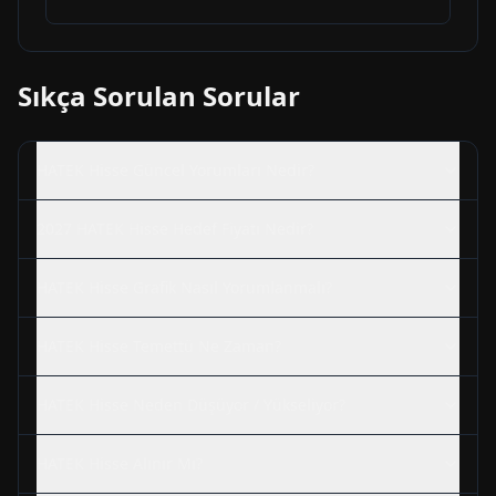
Sıkça Sorulan Sorular
HATEK
Hisse Güncel Yorumları Nedir?
2027
HATEK
Hisse Hedef Fiyatı Nedir?
HATEK
Hisse Grafik Nasıl Yorumlanmalı?
HATEK
Hisse Temettü Ne Zaman?
HATEK
Hisse Neden Düşüyor / Yükseliyor?
HATEK
Hisse Alınır Mı?