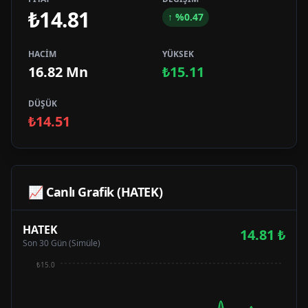
₺14.81
↑
%
0.47
HACİM
YÜKSEK
16.82 Mn
₺15.11
DÜŞÜK
₺14.51
📈 Canlı Grafik (
HATEK
)
HATEK
14.81
₺
Son 30 Gün (Simüle)
₺15.0