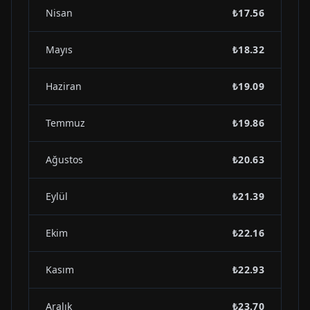
Nisan
₺17.56
Mayıs
₺18.32
Haziran
₺19.09
Temmuz
₺19.86
Ağustos
₺20.63
Eylül
₺21.39
Ekim
₺22.16
Kasım
₺22.93
Aralık
₺23.70