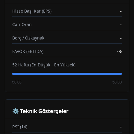
Hisse Başı Kar (EPS)
-
Cari Oran
-
Borç / Özkaynak
-
FAVÖK (EBITDA)
-
₺
52 Hafta (En Düşük - En Yüksek)
₺0.00
₺0.00
⚙️ Teknik Göstergeler
RSI (14)
-