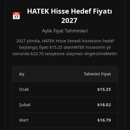
HATEK
Hisse Hedef Fiyatı
📅
2027
Aylık Fiyat Tahminleri
2027
yılında,
HATEK
Hisse Senedi hissesinin hedef
başlangıç fiyatı
₺15.25
olan
HATEK
hissesinin yıl
sonunda
₺23.70
seviyesine ulaşması öngörülmektedir.
Ay
Tahmini Fiyat
Ocak
₺15.25
Şubat
₺16.02
Mart
₺16.79