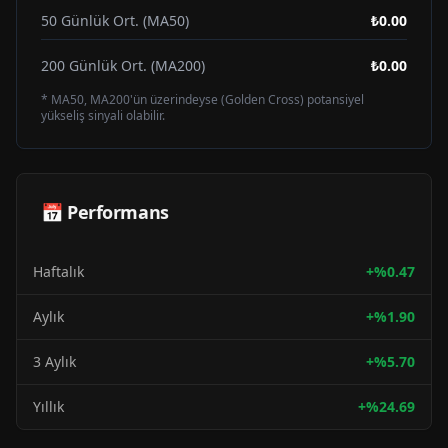
50 Günlük Ort. (MA50)
₺0.00
200 Günlük Ort. (MA200)
₺0.00
* MA50, MA200'ün üzerindeyse (Golden Cross) potansiyel
yükseliş sinyali olabilir.
📅 Performans
Haftalık
+
%
0.47
Aylık
+
%
1.90
3 Aylık
+
%
5.70
Yıllık
+
%
24.69