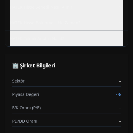
HATEK
Hisse Senedi Nasıl Alınır?
HATEK
Hisse Bölünmesi Ne Zaman?
HATEK
Teknik Analizi Nasıl?
🏢 Şirket Bilgileri
Sektör
-
Piyasa Değeri
-
₺
F/K Oranı (P/E)
-
PD/DD Oranı
-