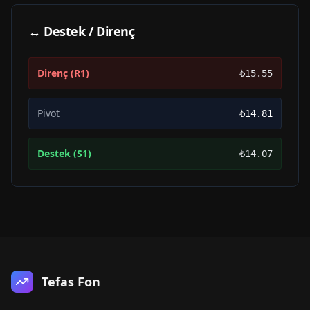
↔ Destek / Direnç
Direnç (R1)
₺15.55
Pivot
₺14.81
Destek (S1)
₺14.07
Tefas Fon