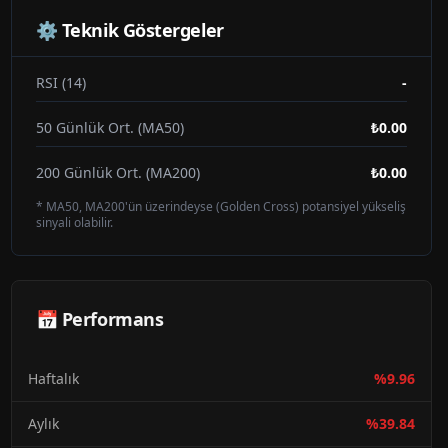
⚙️ Teknik Göstergeler
RSI (14)
-
50 Günlük Ort. (MA50)
₺0.00
200 Günlük Ort. (MA200)
₺0.00
* MA50, MA200'ün üzerindeyse (Golden Cross) potansiyel yükseliş
sinyali olabilir.
📅 Performans
Haftalık
%
9.96
Aylık
%
39.84