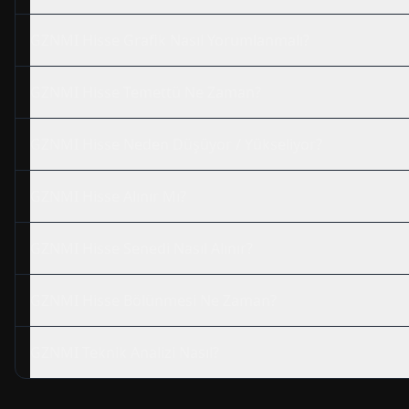
GZNMI
Hisse Grafik Nasıl Yorumlanmalı?
GZNMI
Hisse Temettü Ne Zaman?
GZNMI
Hisse Neden Düşüyor / Yükseliyor?
GZNMI
Hisse Alınır Mı?
GZNMI
Hisse Senedi Nasıl Alınır?
GZNMI
Hisse Bölünmesi Ne Zaman?
GZNMI
Teknik Analizi Nasıl?