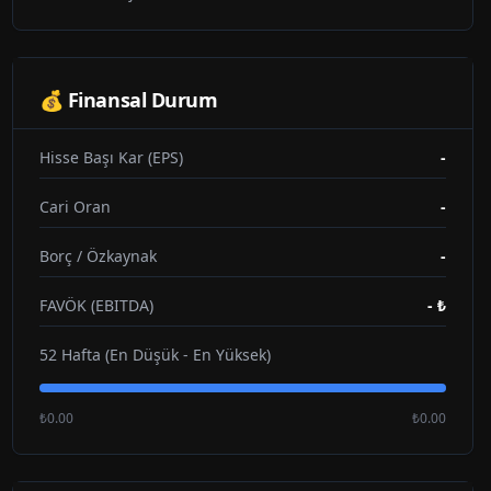
💰 Finansal Durum
Hisse Başı Kar (EPS)
-
Cari Oran
-
Borç / Özkaynak
-
FAVÖK (EBITDA)
-
₺
52 Hafta (En Düşük - En Yüksek)
₺0.00
₺0.00