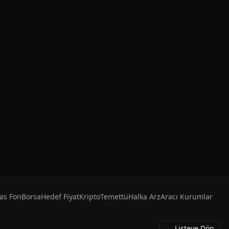
as Fon
Borsa
Hedef Fiyat
Kripto
Temettü
Halka Arz
Aracı Kurumlar
← Listeye Dön