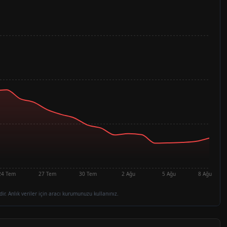
24 Tem
27 Tem
30 Tem
2 Ağu
5 Ağu
8 Ağu
dir. Anlık veriler için aracı kurumunuzu kullanınız.