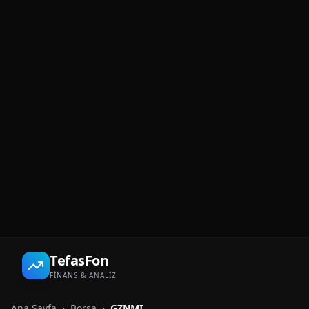
TefasFon
FİNANS & ANALİZ
Ana Sayfa
›
Borsa
›
GZNMI