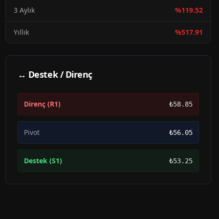
3 Aylık
%
119.52
Yıllık
%
517.91
↔ Destek / Direnç
Direnç (R1)
₺58.85
Pivot
₺56.05
Destek (S1)
₺53.25