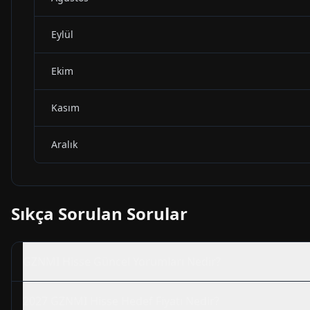
Eylül
Ekim
Kasım
Aralık
Sıkça Sorulan Sorular
GZNMI
Hisse Güncel Yorumları Nedir?
2027
GZNMI
Hisse Hedef Fiyatı Nedir?