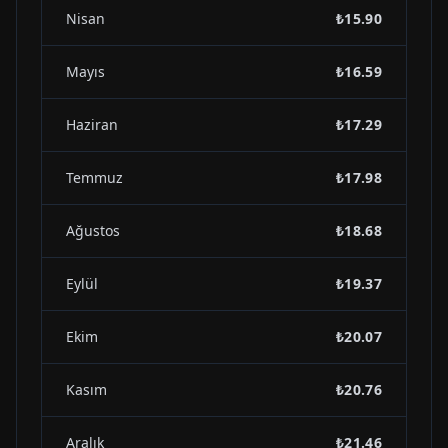
Nisan
₺15.90
Mayıs
₺16.59
Haziran
₺17.29
Temmuz
₺17.98
Ağustos
₺18.68
Eylül
₺19.37
Ekim
₺20.07
Kasım
₺20.76
Aralık
₺21.46