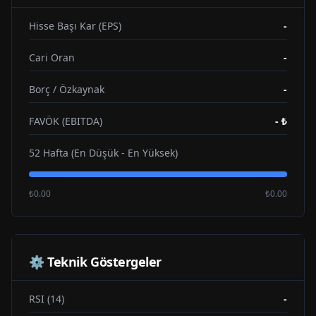
Hisse Başı Kar (EPS)
-
Cari Oran
-
Borç / Özkaynak
-
FAVÖK (EBITDA)
-
₺
52 Hafta (En Düşük - En Yüksek)
₺0.00
₺0.00
⚙️ Teknik Göstergeler
RSI (14)
-