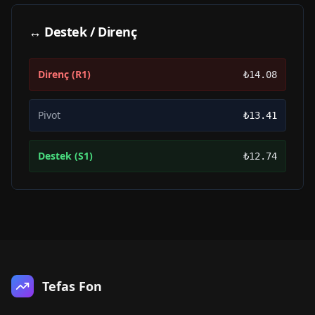
↔ Destek / Direnç
Direnç (R1)
₺14.08
Pivot
₺13.41
Destek (S1)
₺12.74
Tefas Fon