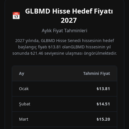
GLBMD
Hisse Hedef Fiyatı
📅
2027
Aylık Fiyat Tahminleri
2027
yılında,
GLBMD
Hisse Senedi hissesinin hedef
başlangıç fiyatı
₺13.81
olan
GLBMD
hissesinin yıl
sonunda
₺21.46
seviyesine ulaşması öngörülmektedir.
Ay
Tahmini Fiyat
Ocak
₺13.81
Şubat
₺14.51
Mart
₺15.20