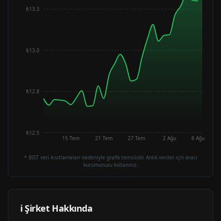
₺13.3
₺13.0
₺12.8
₺12.5
15 Tem
21 Tem
27 Tem
2 Ağu
8 Ağu
* BIST veri kısıtlamaları nedeniyle grafik temsilidir. Anlık veriler için aracı
kurumunuzu kullanınız.
ℹ️ Şirket Hakkında