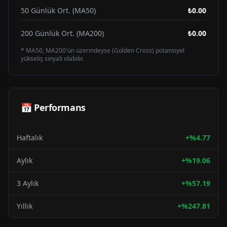
50 Günlük Ort. (MA50)
₺0.00
200 Günlük Ort. (MA200)
₺0.00
* MA50, MA200'ün üzerindeyse (Golden Cross) potansiyel
yükseliş sinyali olabilir.
📅 Performans
Haftalık
+
%
4.77
Aylık
+
%
19.06
3 Aylık
+
%
57.19
Yıllık
+
%
247.81