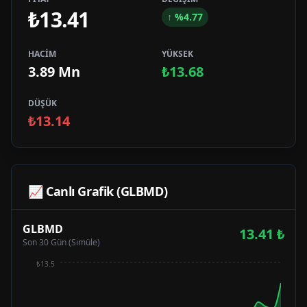
₺13.41
↑
%
4.77
HACİM
YÜKSEK
3.89 Mn
₺13.68
DÜŞÜK
₺13.14
📈 Canlı Grafik (
GLBMD
)
GLBMD
13.41
₺
Son 30 Gün (Simüle)
₺13.5