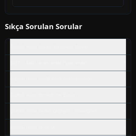
Sıkça Sorulan Sorular
GLBMD
Hisse Güncel Yorumları Nedir?
2027
GLBMD
Hisse Hedef Fiyatı Nedir?
GLBMD
Hisse Grafik Nasıl Yorumlanmalı?
GLBMD
Hisse Temettü Ne Zaman?
GLBMD
Hisse Neden Düşüyor / Yükseliyor?
GLBMD
Hisse Alınır Mı?