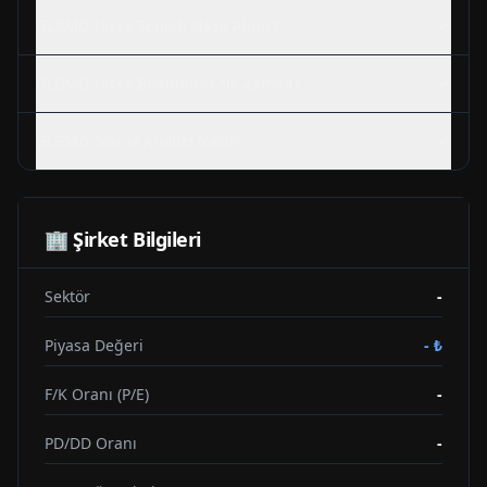
GLBMD
Hisse Senedi Nasıl Alınır?
GLBMD
Hisse Bölünmesi Ne Zaman?
GLBMD
Teknik Analizi Nasıl?
🏢 Şirket Bilgileri
Sektör
-
Piyasa Değeri
-
₺
F/K Oranı (P/E)
-
PD/DD Oranı
-