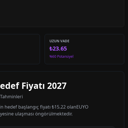
UZUN VADE
₺23.65
%60 Potansiyel
edef Fiyatı
2027
t Tahminleri
n hedef başlangıç fiyatı
₺15.22
olan
EUYO
yesine ulaşması öngörülmektedir.