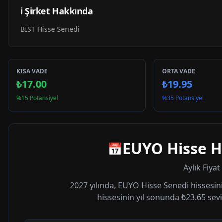
ℹ️ Şirket Hakkında
BIST Hisse Senedi
KISA VADE
ORTA VADE
₺17.00
₺19.95
%15 Potansiyel
%35 Potansiyel
EUYO
Hisse H
📅
Aylık Fiya
2027
yılında,
EUYO
Hisse Senedi hissesini
hissesinin yıl sonunda
₺23.65
sevi