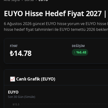
EUYO Hisse Hedef Fiyat 2027 
6 Ağustos 2026 güncel EUYO hisse yorum ve EUYO hisse h
hisse hedef fiyat tahminleri ile EUYO temettü 2026 beklent
FİYAT
DEĞİŞİM
₺14.78
↑
%
6.48
📈 Canlı Grafik (
EUYO
)
EUYO
Son 30 Gün (Simüle)
₺15.3