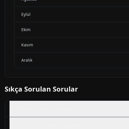
Eylül
Ekim
Kasım
Aralık
Sıkça Sorulan Sorular
EUYO
Hisse Güncel Yorumları Nedir?
2027
EUYO
Hisse Hedef Fiyatı Nedir?