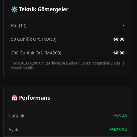
⚙️ Teknik Göstergeler
RSI (14)
-
50 Günlük Ort. (MA50)
₺0.00
200 Günlük Ort. (MA200)
₺0.00
* MA50, MA200'ün üzerindeyse (Golden Cross) potansiyel yükseliş
sinyali olabilir.
📅 Performans
Haftalık
+
%
6.48
Aylık
+
%
25.94