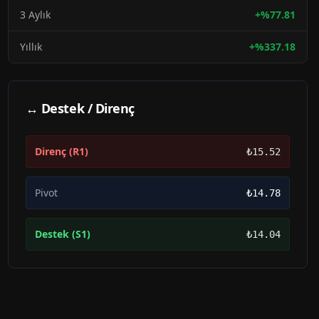
3 Aylık
+
%
77.81
Yıllık
+
%
337.18
↔ Destek / Direnç
Direnç (R1)
₺15.52
Pivot
₺14.78
Destek (S1)
₺14.04