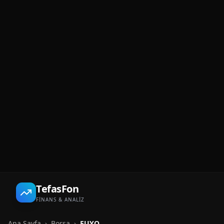
TefasFon
FİNANS & ANALİZ
Ana Sayfa
›
Borsa
›
EUYO