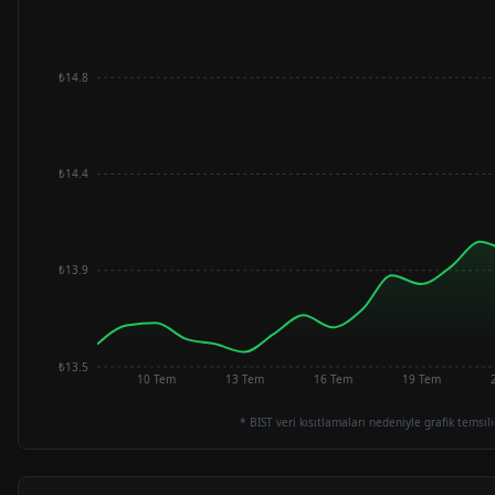
₺14.8
₺14.4
₺13.9
₺13.5
10 Tem
13 Tem
16 Tem
19 Tem
* BIST veri kısıtlamaları nedeniyle grafik temsili