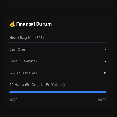
💰 Finansal Durum
Hisse Başı Kar (EPS)
-
Cari Oran
-
Borç / Özkaynak
-
FAVÖK (EBITDA)
-
₺
52 Hafta (En Düşük - En Yüksek)
₺0.00
₺0.00