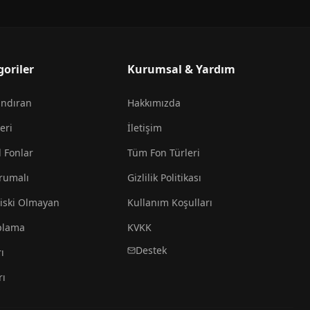
goriler
Kurumsal & Yardım
andıran
Hakkımızda
eri
İletişim
l Fonlar
Tüm Fon Türleri
rumalı
Gizlilik Politikası
iski Olmayan
Kullanım Koşulları
plama
KVKK
Destek
ı
rı