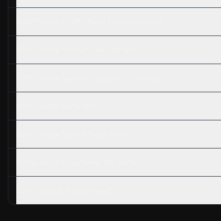
EUYO
Hisse Grafik Nasıl Yorumlanmalı?
EUYO
Hisse Temettü Ne Zaman?
EUYO
Hisse Neden Düşüyor / Yükseliyor?
EUYO
Hisse Alınır Mı?
EUYO
Hisse Senedi Nasıl Alınır?
EUYO
Hisse Bölünmesi Ne Zaman?
EUYO
Teknik Analizi Nasıl?