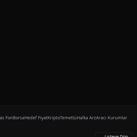
as Fon
Borsa
Hedef Fiyat
Kripto
Temettü
Halka Arz
Aracı Kurumlar
← Listeye Dön