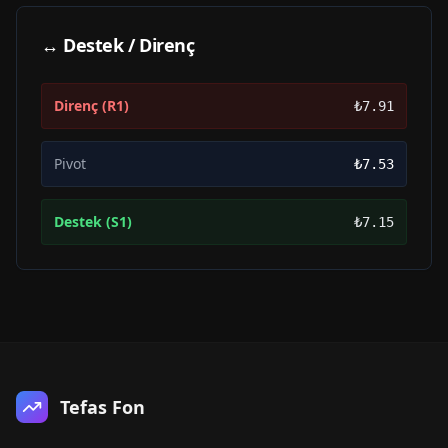
↔ Destek / Direnç
Direnç (R1)
₺7.91
Pivot
₺7.53
Destek (S1)
₺7.15
Tefas Fon