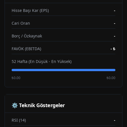
Hisse Başı Kar (EPS)
-
Cari Oran
-
Borç / Özkaynak
-
FAVÖK (EBITDA)
-
₺
52 Hafta (En Düşük - En Yüksek)
₺0.00
₺0.00
⚙️ Teknik Göstergeler
RSI (14)
-