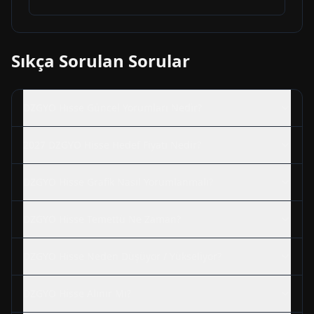
Sıkça Sorulan Sorular
DZGYO
Hisse Güncel Yorumları Nedir?
2027
DZGYO
Hisse Hedef Fiyatı Nedir?
DZGYO
Hisse Grafik Nasıl Yorumlanmalı?
DZGYO
Hisse Temettü Ne Zaman?
DZGYO
Hisse Neden Düşüyor / Yükseliyor?
DZGYO
Hisse Alınır Mı?