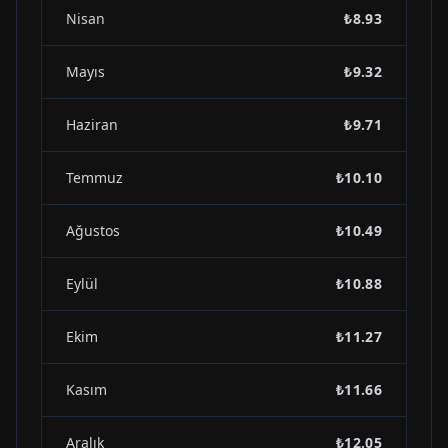
Nisan
₺8.93
Mayıs
₺9.32
Haziran
₺9.71
Temmuz
₺10.10
Ağustos
₺10.49
Eylül
₺10.88
Ekim
₺11.27
Kasım
₺11.66
Aralık
₺12.05