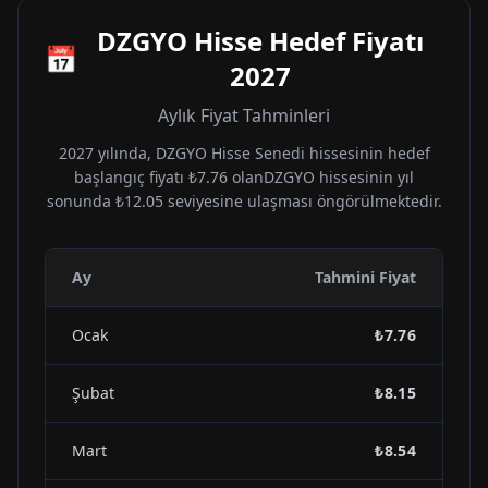
DZGYO
Hisse Hedef Fiyatı
📅
2027
Aylık Fiyat Tahminleri
2027
yılında,
DZGYO
Hisse Senedi hissesinin hedef
başlangıç fiyatı
₺7.76
olan
DZGYO
hissesinin yıl
sonunda
₺12.05
seviyesine ulaşması öngörülmektedir.
Ay
Tahmini Fiyat
Ocak
₺7.76
Şubat
₺8.15
Mart
₺8.54