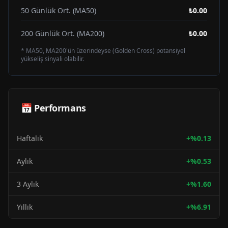
50 Günlük Ort. (MA50)
₺0.00
200 Günlük Ort. (MA200)
₺0.00
* MA50, MA200'ün üzerindeyse (Golden Cross) potansiyel
yükseliş sinyali olabilir.
📅 Performans
Haftalık
+
%
0.13
Aylık
+
%
0.53
3 Aylık
+
%
1.60
Yıllık
+
%
6.91