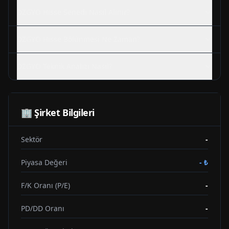
DZGYO
Hisse Senedi Nasıl Alınır?
DZGYO
Hisse Bölünmesi Ne Zaman?
DZGYO
Teknik Analizi Nasıl?
🏢 Şirket Bilgileri
Sektör
-
Piyasa Değeri
-
₺
F/K Oranı (P/E)
-
PD/DD Oranı
-