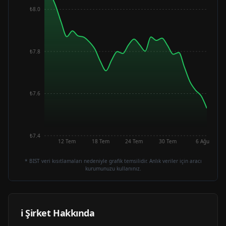
₺8.0
₺7.8
₺7.6
₺7.4
12 Tem
18 Tem
24 Tem
30 Tem
6 Ağu
* BIST veri kısıtlamaları nedeniyle grafik temsilidir. Anlık veriler için aracı
kurumunuzu kullanınız.
ℹ️ Şirket Hakkında