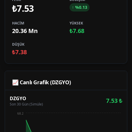
₺7.53
↑
%
0.13
HACİM
YÜKSEK
20.36 Mn
₺7.68
DÜŞÜK
₺7.38
📈 Canlı Grafik (
DZGYO
)
DZGYO
7.53
₺
Son 30 Gün (Simüle)
₺8.2