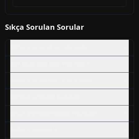
Sıkça Sorulan Sorular
DERIM
Hisse Güncel Yorumları Nedir?
2027
DERIM
Hisse Hedef Fiyatı Nedir?
DERIM
Hisse Grafik Nasıl Yorumlanmalı?
DERIM
Hisse Temettü Ne Zaman?
DERIM
Hisse Neden Düşüyor / Yükseliyor?
DERIM
Hisse Alınır Mı?