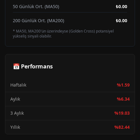
50 Günlük Ort. (MA50)
₺0.00
200 Günlük Ort. (MA200)
₺0.00
* MA50, MA200'ün üzerindeyse (Golden Cross) potansiyel
yükseliş sinyali olabilir.
📅 Performans
Haftalık
%
1.59
Aylık
%
6.34
3 Aylık
%
19.03
Yıllık
%
82.44