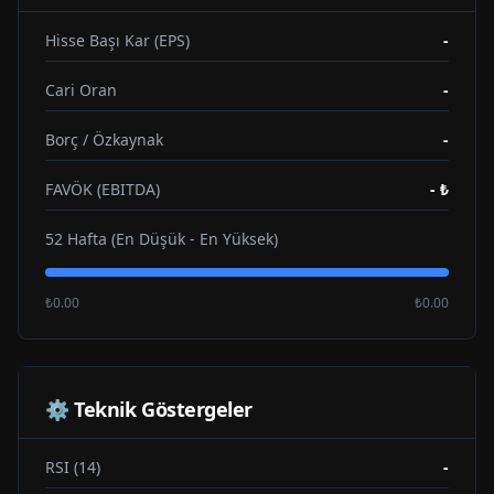
Hisse Başı Kar (EPS)
-
Cari Oran
-
Borç / Özkaynak
-
FAVÖK (EBITDA)
-
₺
52 Hafta (En Düşük - En Yüksek)
₺0.00
₺0.00
⚙️ Teknik Göstergeler
RSI (14)
-