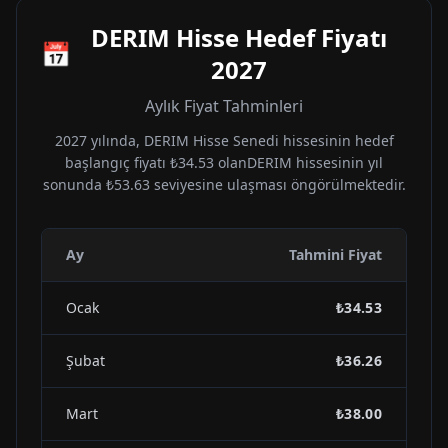
DERIM
Hisse Hedef Fiyatı
📅
2027
Aylık Fiyat Tahminleri
2027
yılında,
DERIM
Hisse Senedi hissesinin hedef
başlangıç fiyatı
₺34.53
olan
DERIM
hissesinin yıl
sonunda
₺53.63
seviyesine ulaşması öngörülmektedir.
Ay
Tahmini Fiyat
Ocak
₺34.53
Şubat
₺36.26
Mart
₺38.00