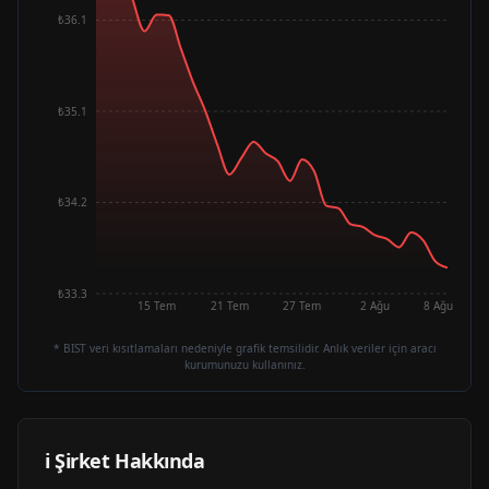
₺36.1
₺35.1
₺34.2
₺33.3
15 Tem
21 Tem
27 Tem
2 Ağu
8 Ağu
* BIST veri kısıtlamaları nedeniyle grafik temsilidir. Anlık veriler için aracı
kurumunuzu kullanınız.
ℹ️ Şirket Hakkında