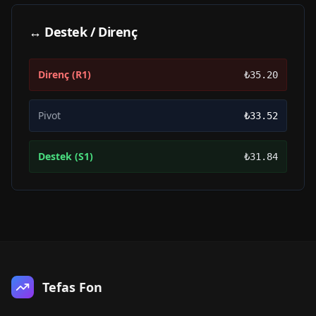
↔ Destek / Direnç
Direnç (R1)
₺35.20
Pivot
₺33.52
Destek (S1)
₺31.84
Tefas Fon