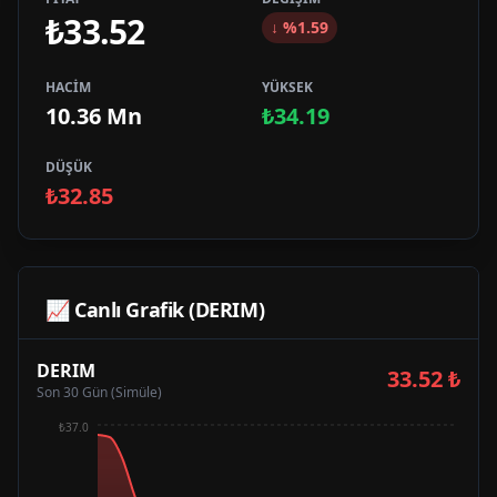
₺33.52
↓
%
1.59
HACİM
YÜKSEK
10.36 Mn
₺34.19
DÜŞÜK
₺32.85
📈 Canlı Grafik (
DERIM
)
DERIM
33.52
₺
Son 30 Gün (Simüle)
₺37.0