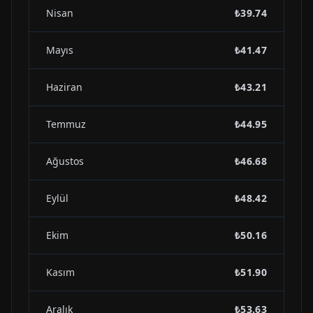
Nisan
₺39.74
Mayıs
₺41.47
Haziran
₺43.21
Temmuz
₺44.95
Ağustos
₺46.68
Eylül
₺48.42
Ekim
₺50.16
Kasım
₺51.90
Aralık
₺53.63