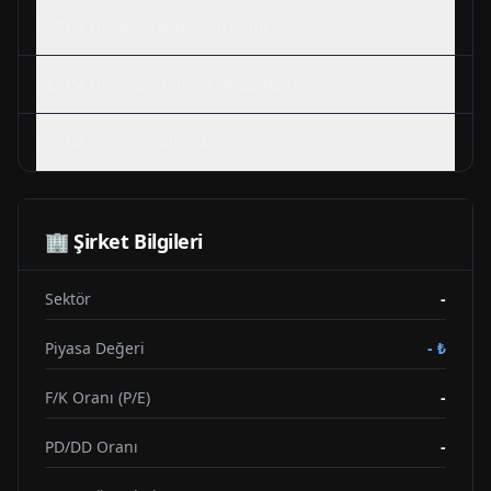
DERIM
Hisse Senedi Nasıl Alınır?
DERIM
Hisse Bölünmesi Ne Zaman?
DERIM
Teknik Analizi Nasıl?
🏢 Şirket Bilgileri
Sektör
-
Piyasa Değeri
-
₺
F/K Oranı (P/E)
-
PD/DD Oranı
-