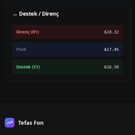
↔ Destek / Direnç
Direnç (R1)
₺18.32
Pivot
₺17.45
Destek (S1)
₺16.58
Tefas Fon