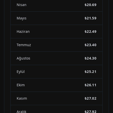
Nisan
₺20.69
Mayıs
₺21.59
Haziran
₺22.49
Temmuz
₺23.40
Ağustos
₺24.30
Eylül
₺25.21
Ekim
₺26.11
Kasım
₺27.02
Aralık
₺27.92