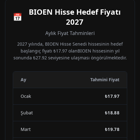
BIOEN
Hisse Hedef Fiyatı
📅
2027
Aylık Fiyat Tahminleri
2027
yılında,
BIOEN
Hisse Senedi hissesinin hedef
başlangıç fiyatı
₺17.97
olan
BIOEN
hissesinin yıl
sonunda
₺27.92
seviyesine ulaşması öngörülmektedir.
Ay
Tahmini Fiyat
Ocak
₺17.97
Şubat
₺18.88
Mart
₺19.78