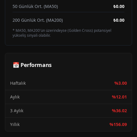
50 Günlük Ort. (MA50)
₺0.00
200 Günlük Ort. (MA200)
₺0.00
* MA50, MA200'ün üzerindeyse (Golden Cross) potansiyel
yükseliş sinyali olabilir.
📅 Performans
Haftalık
%
3.00
Aylık
%
12.01
3 Aylık
%
36.02
Yıllık
%
156.09