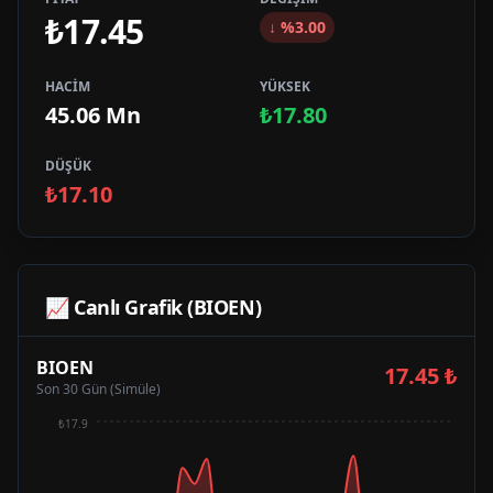
₺17.45
↓
%
3.00
HACİM
YÜKSEK
45.06 Mn
₺17.80
DÜŞÜK
₺17.10
📈 Canlı Grafik (
BIOEN
)
BIOEN
17.45
₺
Son 30 Gün (Simüle)
₺17.9