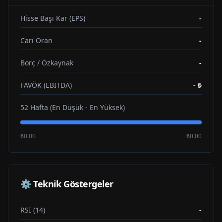
Hisse Başı Kar (EPS)
-
Cari Oran
-
Borç / Özkaynak
-
FAVÖK (EBITDA)
-
₺
52 Hafta (En Düşük - En Yüksek)
₺0.00
₺0.00
⚙️ Teknik Göstergeler
RSI (14)
-