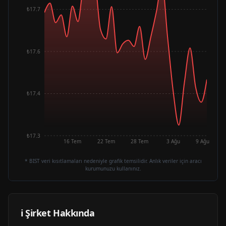
₺17.7
₺17.6
₺17.4
₺17.3
16 Tem
22 Tem
28 Tem
3 Ağu
9 Ağu
* BIST veri kısıtlamaları nedeniyle grafik temsilidir. Anlık veriler için aracı
kurumunuzu kullanınız.
ℹ️ Şirket Hakkında