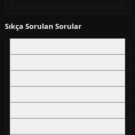
Sıkça Sorulan Sorular
BIOEN
Hisse Güncel Yorumları Nedir?
2027
BIOEN
Hisse Hedef Fiyatı Nedir?
BIOEN
Hisse Grafik Nasıl Yorumlanmalı?
BIOEN
Hisse Temettü Ne Zaman?
BIOEN
Hisse Neden Düşüyor / Yükseliyor?
BIOEN
Hisse Alınır Mı?