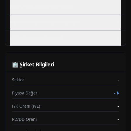
BIOEN
Hisse Senedi Nasıl Alınır?
BIOEN
Hisse Bölünmesi Ne Zaman?
BIOEN
Teknik Analizi Nasıl?
🏢 Şirket Bilgileri
Sektör
-
Piyasa Değeri
-
₺
F/K Oranı (P/E)
-
PD/DD Oranı
-