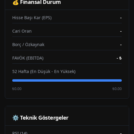
💰 Finansal Durum
Hisse Başı Kar (EPS)
-
Cari Oran
-
Borç / Özkaynak
-
FAVÖK (EBITDA)
-
₺
52 Hafta (En Düşük - En Yüksek)
₺0.00
₺0.00
⚙️ Teknik Göstergeler
RSI (14)
-