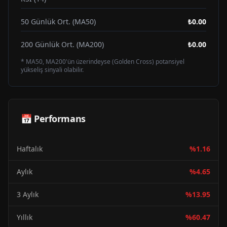
50 Günlük Ort. (MA50)
₺0.00
200 Günlük Ort. (MA200)
₺0.00
* MA50, MA200'ün üzerindeyse (Golden Cross) potansiyel
yükseliş sinyali olabilir.
📅 Performans
Haftalık
%
1.16
Aylık
%
4.65
3 Aylık
%
13.95
Yıllık
%
60.47