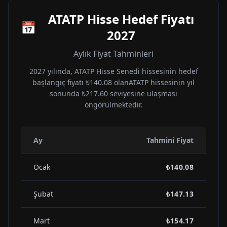
ATATP
Hisse Hedef Fiyatı
📅
2027
Aylık Fiyat Tahminleri
2027
yılında,
ATATP
Hisse Senedi hissesinin hedef
başlangıç fiyatı
₺140.08
olan
ATATP
hissesinin yıl
sonunda
₺217.60
seviyesine ulaşması
öngörülmektedir.
Ay
Tahmini Fiyat
Ocak
₺140.08
Şubat
₺147.13
Mart
₺154.17