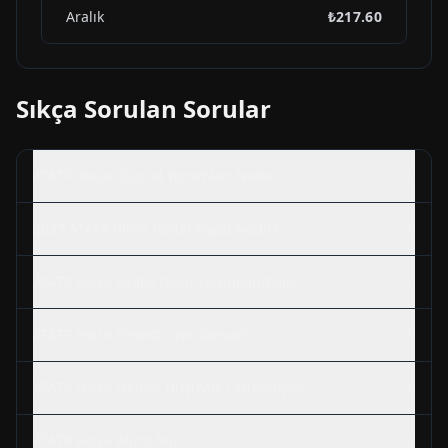
Aralık
₺217.60
Sıkça Sorulan Sorular
ATATP
Hisse Güncel Yorumları Nedir?
2027
ATATP
Hisse Hedef Fiyatı Nedir?
ATATP
Hisse Grafik Nasıl Yorumlanmalı?
ATATP
Hisse Temettü Ne Zaman?
ATATP
Hisse Neden Düşüyor / Yükseliyor?
ATATP
Hisse Alınır Mı?