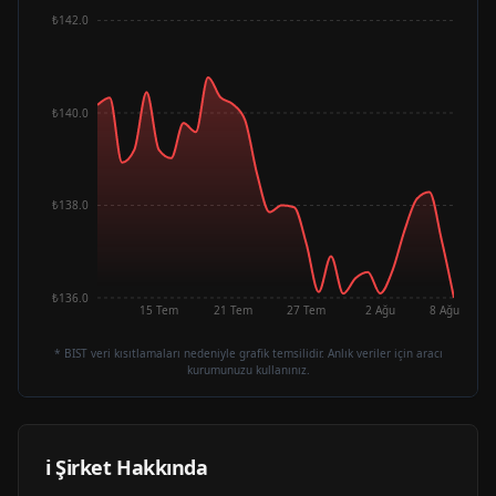
₺142.0
₺140.0
₺138.0
₺136.0
15 Tem
21 Tem
27 Tem
2 Ağu
8 Ağu
* BIST veri kısıtlamaları nedeniyle grafik temsilidir. Anlık veriler için aracı
kurumunuzu kullanınız.
ℹ️ Şirket Hakkında