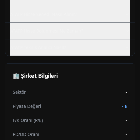
ATATP
Hisse Senedi Nasıl Alınır?
ATATP
Hisse Bölünmesi Ne Zaman?
ATATP
Teknik Analizi Nasıl?
🏢 Şirket Bilgileri
Sektör
-
Piyasa Değeri
-
₺
F/K Oranı (P/E)
-
PD/DD Oranı
-