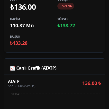
₺136.00
↓
%
1.16
HACİM
YÜKSEK
110.37 Mn
₺138.72
DÜŞÜK
₺133.28
📈 Canlı Grafik (
ATATP
)
ATATP
136.00
₺
Son 30 Gün (Simüle)
₺144.0