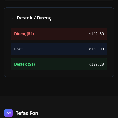
↔ Destek / Direnç
Direnç (R1)
₺142.80
Pivot
₺136.00
Destek (S1)
₺129.20
Tefas Fon