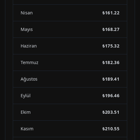
Nisan
₺161.22
Mayıs
₺168.27
Haziran
₺175.32
Temmuz
₺182.36
Ağustos
₺189.41
Eylül
₺196.46
Ekim
₺203.51
Kasım
₺210.55