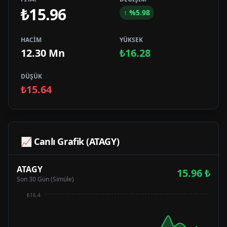
₺15.96
↑
%
5.98
HACİM
YÜKSEK
12.30 Mn
₺16.28
DÜŞÜK
₺15.64
📈 Canlı Grafik (
ATAGY
)
ATAGY
15.96
₺
Son 30 Gün (Simüle)
₺16.4