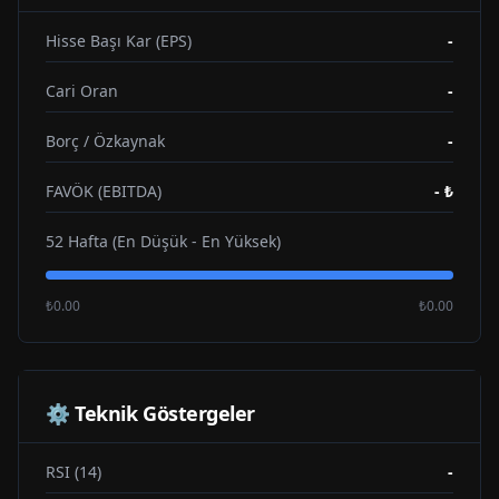
Hisse Başı Kar (EPS)
-
Cari Oran
-
Borç / Özkaynak
-
FAVÖK (EBITDA)
-
₺
52 Hafta (En Düşük - En Yüksek)
₺0.00
₺0.00
⚙️ Teknik Göstergeler
RSI (14)
-