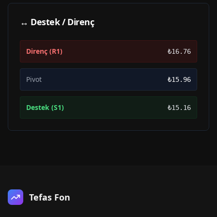
↔ Destek / Direnç
Direnç (R1)
₺16.76
Pivot
₺15.96
Destek (S1)
₺15.16
Tefas Fon