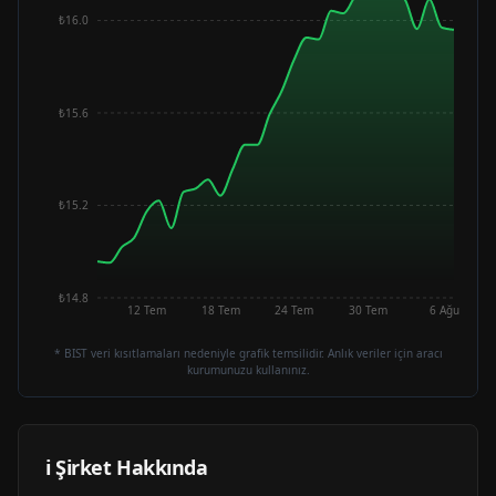
₺16.0
₺15.6
₺15.2
₺14.8
12 Tem
18 Tem
24 Tem
30 Tem
6 Ağu
* BIST veri kısıtlamaları nedeniyle grafik temsilidir. Anlık veriler için aracı
kurumunuzu kullanınız.
ℹ️ Şirket Hakkında