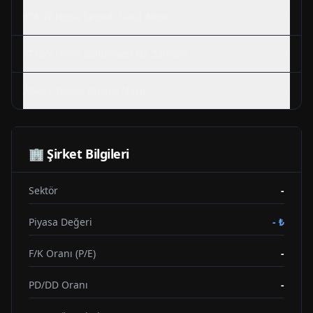
ATAGY
Hisse Senedi Nasıl Alınır?
ATAGY
Hisse Bölünmesi Ne Zaman?
ATAGY
Teknik Analizi Nasıl?
🏢 Şirket Bilgileri
Sektör
-
Piyasa Değeri
-
₺
F/K Oranı (P/E)
-
PD/DD Oranı
-