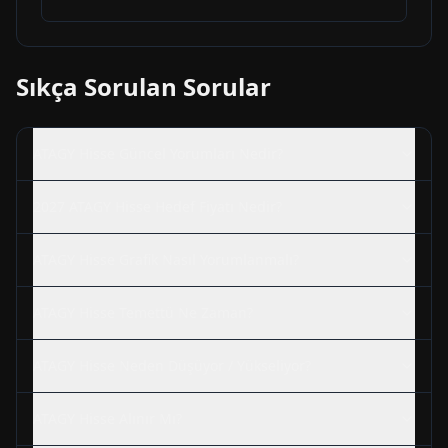
Sıkça Sorulan Sorular
ATAGY
Hisse Güncel Yorumları Nedir?
2027
ATAGY
Hisse Hedef Fiyatı Nedir?
ATAGY
Hisse Grafik Nasıl Yorumlanmalı?
ATAGY
Hisse Temettü Ne Zaman?
ATAGY
Hisse Neden Düşüyor / Yükseliyor?
ATAGY
Hisse Alınır Mı?