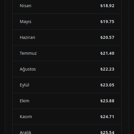
Nisan
₺18.92
Mayıs
₺19.75
Haziran
₺20.57
Temmuz
₺21.40
Ağustos
₺22.23
Eylül
₺23.05
Ekim
₺23.88
Kasım
₺24.71
Aralık
₺25.54