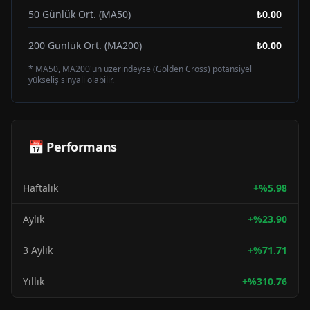
50 Günlük Ort. (MA50)
₺0.00
200 Günlük Ort. (MA200)
₺0.00
* MA50, MA200'ün üzerindeyse (Golden Cross) potansiyel
yükseliş sinyali olabilir.
📅 Performans
Haftalık
+
%
5.98
Aylık
+
%
23.90
3 Aylık
+
%
71.71
Yıllık
+
%
310.76