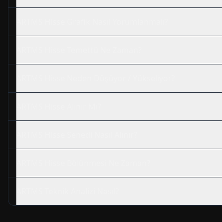
ARTMS
Hisse Grafik Nasıl Yorumlanmalı?
ARTMS
Hisse Temettü Ne Zaman?
ARTMS
Hisse Neden Düşüyor / Yükseliyor?
ARTMS
Hisse Alınır Mı?
ARTMS
Hisse Senedi Nasıl Alınır?
ARTMS
Hisse Bölünmesi Ne Zaman?
ARTMS
Teknik Analizi Nasıl?