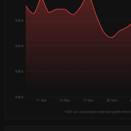
₺39.6
₺39.0
₺38.5
₺38.0
11 Tem
14 Tem
17 Tem
20 Tem
* BIST veri kısıtlamaları nedeniyle grafik temsili