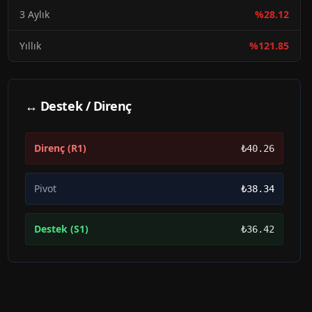
3 Aylık
%
28.12
Yıllık
%
121.85
↔ Destek / Direnç
Direnç (R1)
₺40.26
Pivot
₺38.34
Destek (S1)
₺36.42