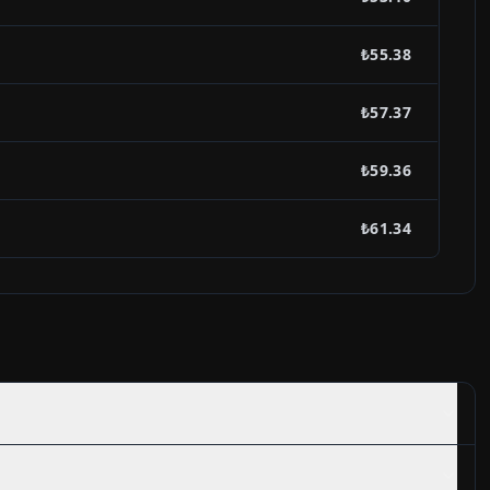
₺55.38
₺57.37
₺59.36
₺61.34