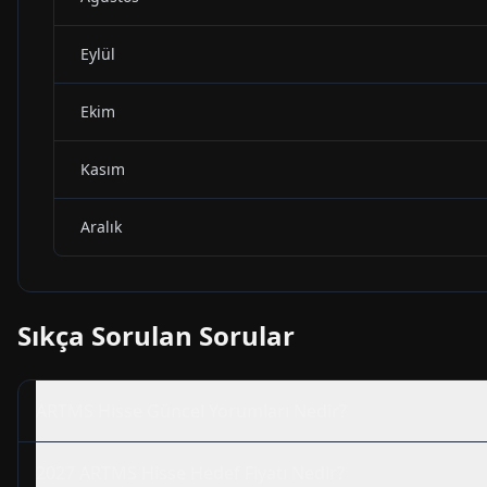
Eylül
Ekim
Kasım
Aralık
Sıkça Sorulan Sorular
ARTMS
Hisse Güncel Yorumları Nedir?
2027
ARTMS
Hisse Hedef Fiyatı Nedir?