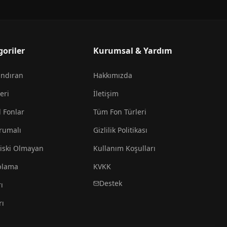
goriler
Kurumsal & Yardım
andıran
Hakkımızda
eri
İletişim
l Fonlar
Tüm Fon Türleri
rumalı
Gizlilik Politikası
iski Olmayan
Kullanım Koşulları
plama
KVKK
Destek
ı
rı