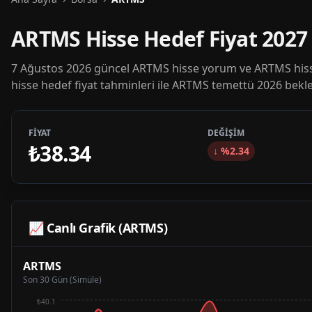
ARTMS Hisse Hedef Fiyat 202
7 Ağustos 2026 güncel ARTMS hisse yorum ve ARTMS hisse
hisse hedef fiyat tahminleri ile ARTMS temettü 2026 beklen
FİYAT
DEĞİŞİM
₺38.34
↓
%
2.34
📈 Canlı Grafik (
ARTMS
)
ARTMS
Son 30 Gün (Simüle)
₺40.1