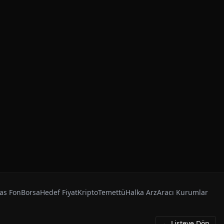
as Fon
Borsa
Hedef Fiyat
Kripto
Temettü
Halka Arz
Aracı Kurumlar
← Listeye Dön