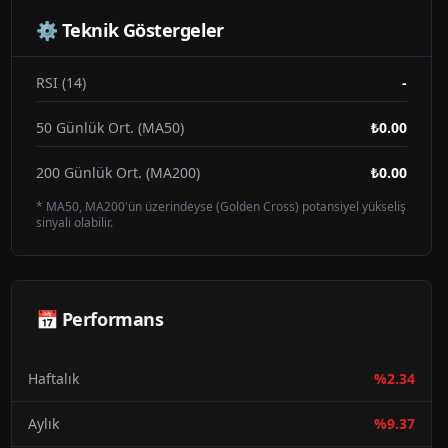
⚙️ Teknik Göstergeler
RSI (14)
-
50 Günlük Ort. (MA50)
₺0.00
200 Günlük Ort. (MA200)
₺0.00
* MA50, MA200'ün üzerindeyse (Golden Cross) potansiyel yükseliş
sinyali olabilir.
📅 Performans
Haftalık
%
2.34
Aylık
%
9.37