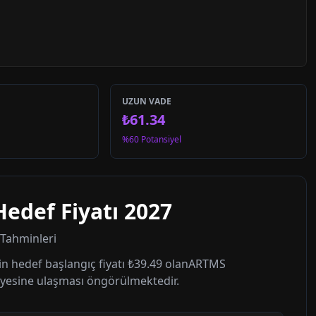
UZUN VADE
₺61.34
%60 Potansiyel
Hedef Fiyatı
2027
t Tahminleri
n hedef başlangıç fiyatı
₺39.49
olan
ARTMS
yesine ulaşması öngörülmektedir.