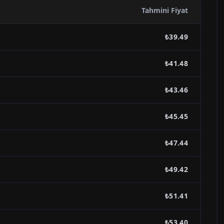
Tahmini Fiyat
₺39.49
₺41.48
₺43.46
₺45.45
₺47.44
₺49.42
₺51.41
₺53.40