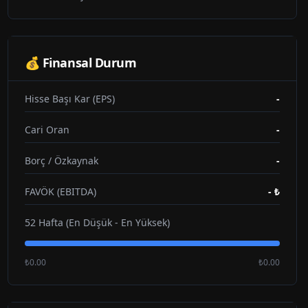
💰 Finansal Durum
Hisse Başı Kar (EPS)
-
Cari Oran
-
Borç / Özkaynak
-
FAVÖK (EBITDA)
-
₺
52 Hafta (En Düşük - En Yüksek)
₺0.00
₺0.00