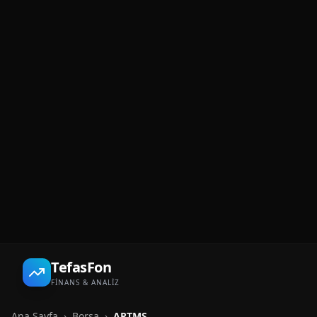
TefasFon
FİNANS & ANALİZ
Ana Sayfa
›
Borsa
›
ARTMS