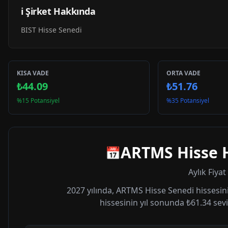
ℹ️ Şirket Hakkında
BIST Hisse Senedi
KISA VADE
ORTA VADE
₺44.09
₺51.76
%15 Potansiyel
%35 Potansiyel
ARTMS
Hisse 
📅
Aylık Fiya
2027
yılında,
ARTMS
Hisse Senedi hissesini
hissesinin yıl sonunda
₺61.34
sevi