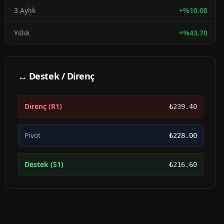
3 Aylık
+
%
10.08
Yıllık
+
%
43.70
↔ Destek / Direnç
Direnç (R1)
₺239.40
Pivot
₺228.00
Destek (S1)
₺216.60