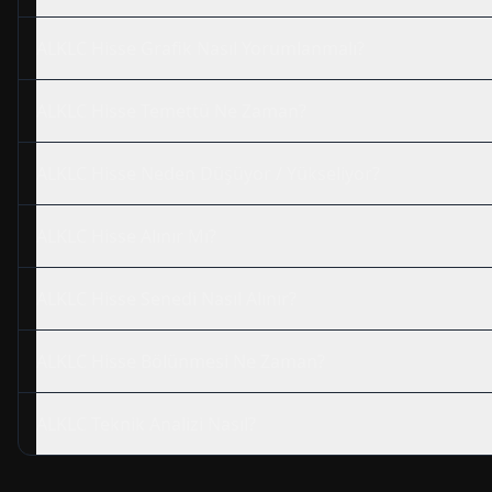
ALKLC
Hisse Grafik Nasıl Yorumlanmalı?
ALKLC
Hisse Temettü Ne Zaman?
ALKLC
Hisse Neden Düşüyor / Yükseliyor?
ALKLC
Hisse Alınır Mı?
ALKLC
Hisse Senedi Nasıl Alınır?
ALKLC
Hisse Bölünmesi Ne Zaman?
ALKLC
Teknik Analizi Nasıl?