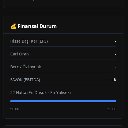
💰 Finansal Durum
Hisse Başı Kar (EPS)
-
Cari Oran
-
Borç / Özkaynak
-
FAVÖK (EBITDA)
-
₺
52 Hafta (En Düşük - En Yüksek)
₺0.00
₺0.00