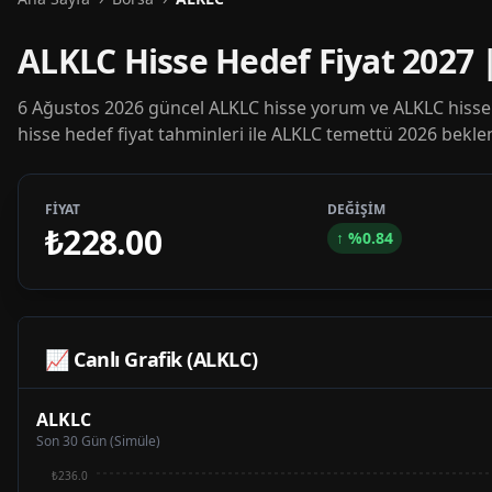
ALKLC Hisse Hedef Fiyat 2027
6 Ağustos 2026 güncel ALKLC hisse yorum ve ALKLC hisse 
hisse hedef fiyat tahminleri ile ALKLC temettü 2026 beklen
FİYAT
DEĞİŞİM
₺228.00
↑
%
0.84
📈 Canlı Grafik (
ALKLC
)
ALKLC
Son 30 Gün (Simüle)
₺236.0