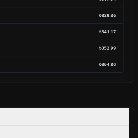
₺329.36
₺341.17
₺352.99
₺364.80