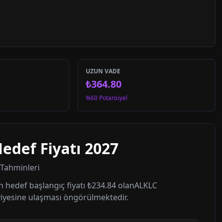
UZUN VADE
₺364.80
%60 Potansiyel
edef Fiyatı
2027
t Tahminleri
n hedef başlangıç fiyatı
₺234.84
olan
ALKLC
iyesine ulaşması öngörülmektedir.