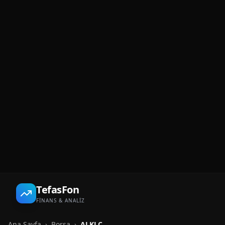
TefasFon
FİNANS & ANALİZ
Ana Sayfa
›
Borsa
›
ALKLC