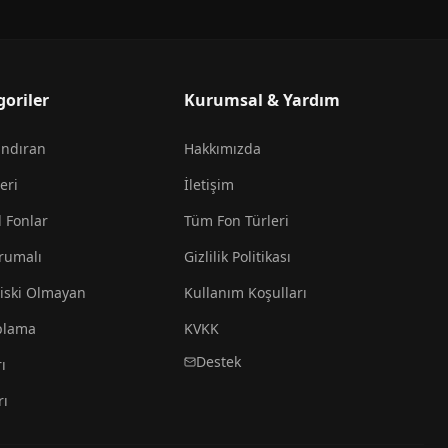
goriler
Kurumsal & Yardım
andıran
Hakkımızda
eri
İletişim
l Fonlar
Tüm Fon Türleri
rumalı
Gizlilik Politikası
iski Olmayan
Kullanım Koşulları
plama
KVKK
Destek
ı
rı