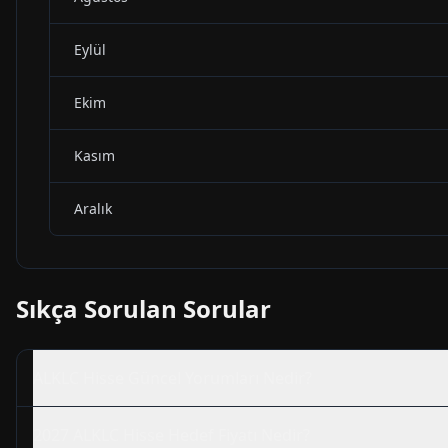
Eylül
Ekim
Kasım
Aralık
Sıkça Sorulan Sorular
ALKLC
Hisse Güncel Yorumları Nedir?
2027
ALKLC
Hisse Hedef Fiyatı Nedir?