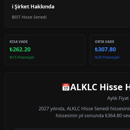
ℹ️ Şirket Hakkında
BIST Hisse Senedi
KISA VADE
ORTA VADE
₺262.20
₺307.80
%15 Potansiyel
%35 Potansiyel
ALKLC
Hisse H
📅
Aylık Fiya
2027
yılında,
ALKLC
Hisse Senedi hissesini
hissesinin yıl sonunda
₺364.80
sev