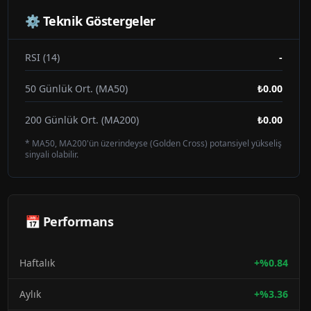
⚙️ Teknik Göstergeler
RSI (14)
-
50 Günlük Ort. (MA50)
₺0.00
200 Günlük Ort. (MA200)
₺0.00
* MA50, MA200'ün üzerindeyse (Golden Cross) potansiyel yükseliş
sinyali olabilir.
📅 Performans
Haftalık
+
%
0.84
Aylık
+
%
3.36