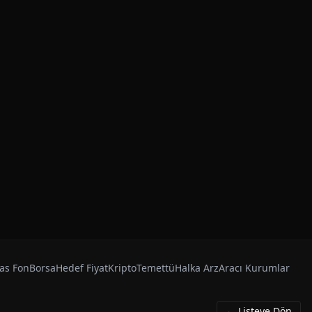
as Fon
Borsa
Hedef Fiyat
Kripto
Temettü
Halka Arz
Aracı Kurumlar
← Listeye Dön