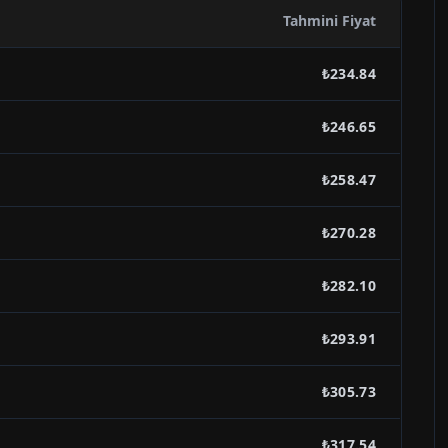
Tahmini Fiyat
₺234.84
₺246.65
₺258.47
₺270.28
₺282.10
₺293.91
₺305.73
₺317.54