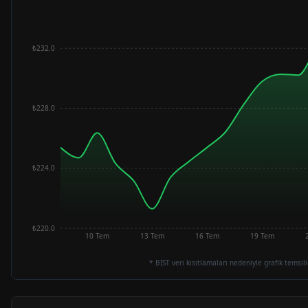
₺232.0
₺228.0
₺224.0
₺220.0
10 Tem
13 Tem
16 Tem
19 Tem
* BIST veri kısıtlamaları nedeniyle grafik temsili