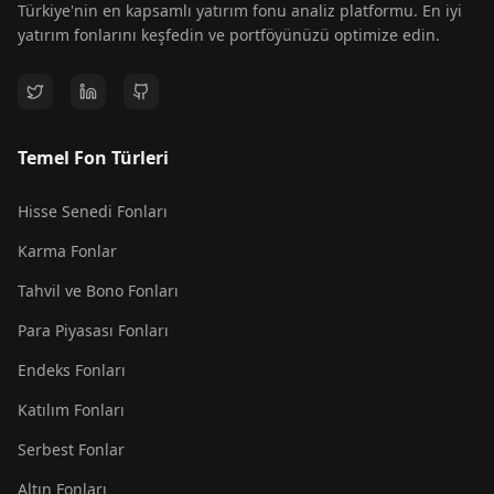
Türkiye'nin en kapsamlı yatırım fonu analiz platformu. En iyi
yatırım fonlarını keşfedin ve portföyünüzü optimize edin.
Temel Fon Türleri
Hisse Senedi Fonları
Karma Fonlar
Tahvil ve Bono Fonları
Para Piyasası Fonları
Endeks Fonları
Katılım Fonları
Serbest Fonlar
Altın Fonları