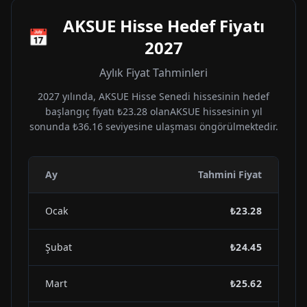
AKSUE
Hisse Hedef Fiyatı
📅
2027
Aylık Fiyat Tahminleri
2027
yılında,
AKSUE
Hisse Senedi hissesinin hedef
başlangıç fiyatı
₺23.28
olan
AKSUE
hissesinin yıl
sonunda
₺36.16
seviyesine ulaşması öngörülmektedir.
Ay
Tahmini Fiyat
Ocak
₺23.28
Şubat
₺24.45
Mart
₺25.62