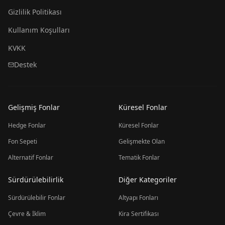
Gizlilik Politikası
Kullanım Koşulları
KVKK
Destek
Gelişmiş Fonlar
Küresel Fonlar
Hedge Fonlar
Küresel Fonlar
Fon Sepeti
Gelişmekte Olan
Alternatif Fonlar
Tematik Fonlar
Sürdürülebilirlik
Diğer Kategoriler
Sürdürülebilir Fonlar
Altyapı Fonları
Çevre & İklim
Kira Sertifikası