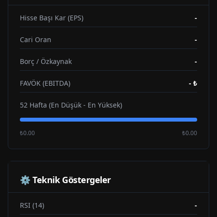
Hisse Başı Kar (EPS)
-
Cari Oran
-
Borç / Özkaynak
-
FAVÖK (EBITDA)
-
₺
52 Hafta (En Düşük - En Yüksek)
₺0.00
₺0.00
⚙️ Teknik Göstergeler
RSI (14)
-