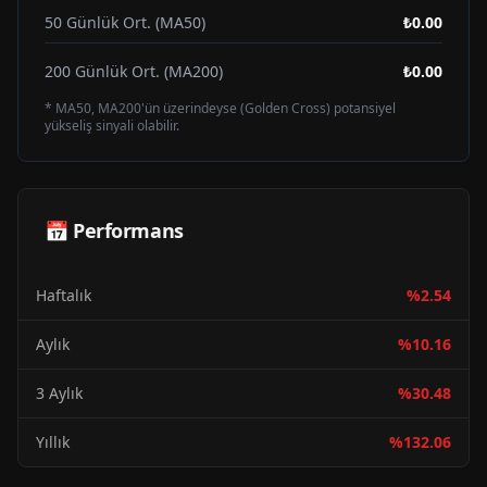
50 Günlük Ort. (MA50)
₺0.00
200 Günlük Ort. (MA200)
₺0.00
* MA50, MA200'ün üzerindeyse (Golden Cross) potansiyel
yükseliş sinyali olabilir.
📅 Performans
Haftalık
%
2.54
Aylık
%
10.16
3 Aylık
%
30.48
Yıllık
%
132.06