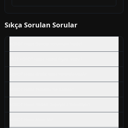
Sıkça Sorulan Sorular
AGROT
Hisse Güncel Yorumları Nedir?
2027
AGROT
Hisse Hedef Fiyatı Nedir?
AGROT
Hisse Grafik Nasıl Yorumlanmalı?
AGROT
Hisse Temettü Ne Zaman?
AGROT
Hisse Neden Düşüyor / Yükseliyor?
AGROT
Hisse Alınır Mı?