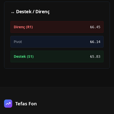
↔ Destek / Direnç
Direnç (R1)
₺6.45
Pivot
₺6.14
Destek (S1)
₺5.83
Tefas Fon