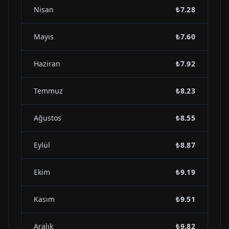
Nisan
₺7.28
Mayıs
₺7.60
Haziran
₺7.92
Temmuz
₺8.23
Ağustos
₺8.55
Eylül
₺8.87
Ekim
₺9.19
Kasım
₺9.51
Aralık
₺9.82