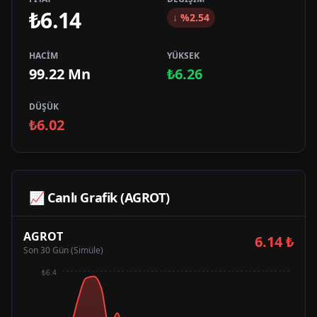
₺6.14
↓
%
2.54
HACİM
YÜKSEK
99.22 Mn
₺6.26
DÜŞÜK
₺6.02
📈 Canlı Grafik (
AGROT
)
AGROT
6.14
₺
Son 30 Gün (Simüle)
₺6.4