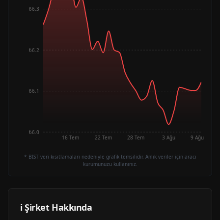
₺6.3
₺6.2
₺6.1
₺6.0
16 Tem
22 Tem
28 Tem
3 Ağu
9 Ağu
* BIST veri kısıtlamaları nedeniyle grafik temsilidir. Anlık veriler için aracı
kurumunuzu kullanınız.
ℹ️ Şirket Hakkında