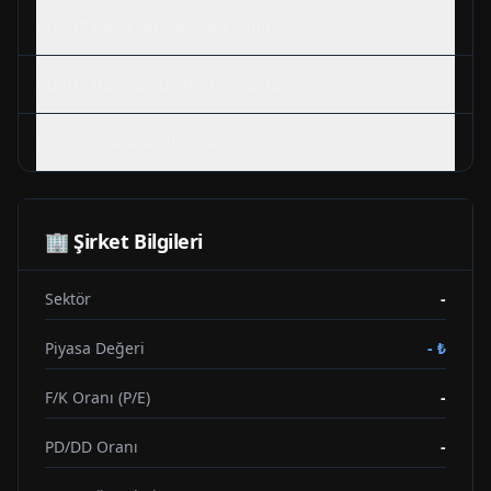
AGROT
Hisse Senedi Nasıl Alınır?
AGROT
Hisse Bölünmesi Ne Zaman?
AGROT
Teknik Analizi Nasıl?
🏢 Şirket Bilgileri
Sektör
-
Piyasa Değeri
-
₺
F/K Oranı (P/E)
-
PD/DD Oranı
-