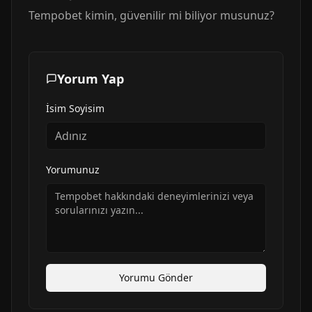
Tempobet
kimin, güvenilir mi biliyor musunuz?
Yorum Yap
İsim Soyisim
Yorumunuz
Yorumu Gönder