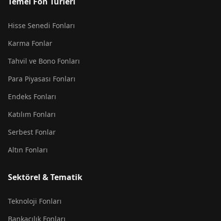
Temel Fon Türleri
Hisse Senedi Fonları
Karma Fonlar
Tahvil ve Bono Fonları
Para Piyasası Fonları
Endeks Fonları
Katılım Fonları
Serbest Fonlar
Altın Fonları
Sektörel & Tematik
Teknoloji Fonları
Bankacılık Fonları