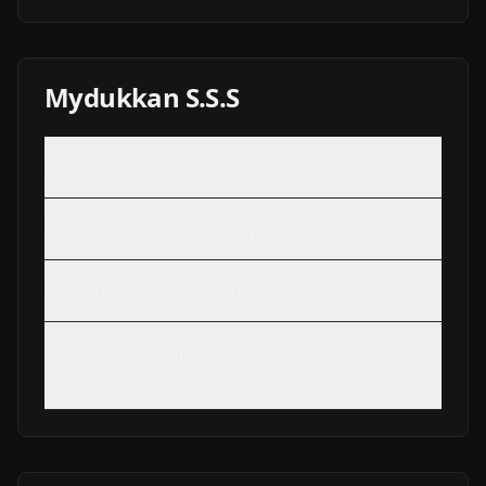
Mydukkan
S.S.S
Mydukkan
güvenilir mi?
Mydukkan
hakkında şikayet var mı?
Mydukkan
iade alıyor mu?
Mydukkan
müşteri hizmetlerine nasıl
ulaşırım?