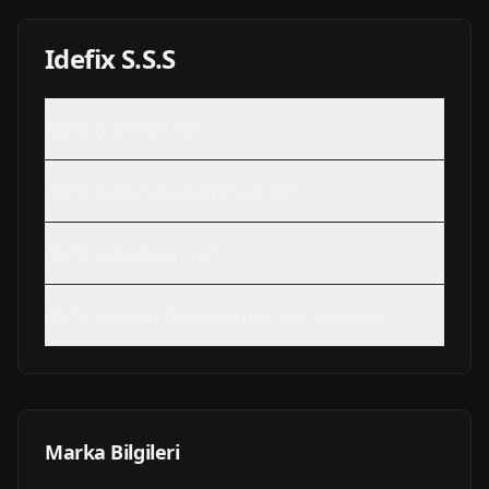
Idefix
S.S.S
Idefix
güvenilir mi?
Idefix
hakkında şikayet var mı?
Idefix
iade alıyor mu?
Idefix
müşteri hizmetlerine nasıl ulaşırım?
Marka Bilgileri