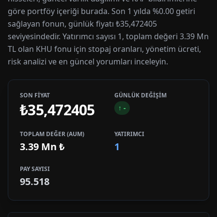
göre portföy içeriği burada. Son 1 yılda %0.00 getiri
sağlayan fonun, günlük fiyatı ₺35,472405
seviyesindedir. Yatırımcı sayısı 1, toplam değeri 3.39 Mn
TL olan KHU fonu için stopaj oranları, yönetim ücreti,
risk analizi ve en güncel yorumları inceleyin.
SON FİYAT
GÜNLÜK DEĞİŞİM
₺35,472405
↑
-
TOPLAM DEĞER (AUM)
YATIRIMCI
3.39 Mn
₺
1
PAY SAYISI
95.518