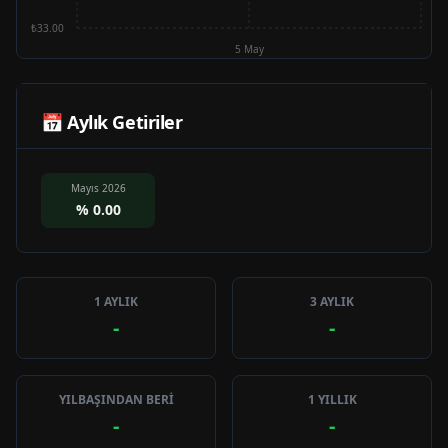
₺33.00
5 May
📅 Aylık Getiriler
Mayıs 2026
%
0.00
1 AYLIK
3 AYLIK
-
-
YILBAŞINDAN BERİ
1 YILLIK
-
-