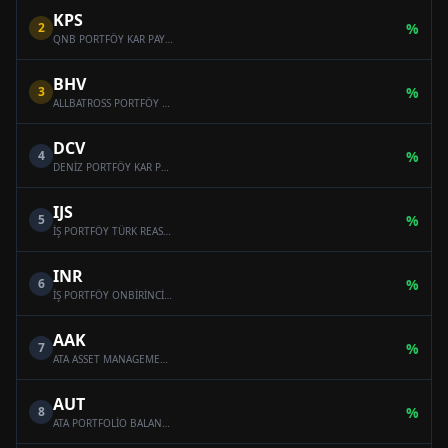
KPS
2
%
QNB PORTFÖY KAR PAYI ÖDEYEN ONİKİNCİ SERBEST (DÖVİZ) FON
BHV
3
%
ALLBATROSS PORTFÖY BAHAR HİSSE SENEDİ SERBEST FON (HİSSE SENEDİ YOĞUN FON)
DCV
4
%
DENİZ PORTFÖY KAR PAYI ÖDEYEN SERBEST (DÖVİZ) FON
IJS
5
%
İŞ PORTFÖY TÜRK REASÜRANS SERBEST ÖZEL FON
INR
6
%
İŞ PORTFÖY ONBİRİNCİ SERBEST (DÖVİZ) FON
AAK
7
%
ATA ASSET MANAGEMENT MULTI-ASSET VARIABLE FUND
AUT
8
%
ATA PORTFOLİO BALANCED VARİABLE FUND