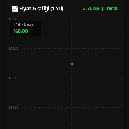
📈 Fiyat Grafiği (1 Yıl)
▲ Yükseliş Trendi
₺37.00
1 Yıllık Değişim
%
0.00
₺36.00
₺35.00
₺34.00