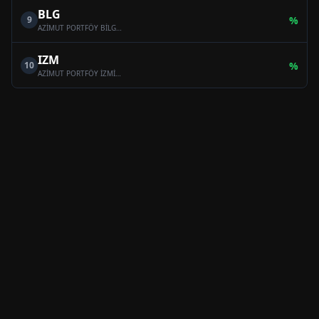
BLG
9
%
AZİMUT PORTFÖY BİLGE SERBEST ÖZEL FON
IZM
10
%
AZİMUT PORTFÖY İZMİR SERBEST (TL) ÖZEL FON