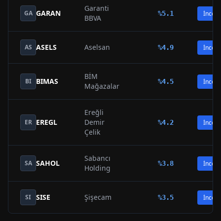
Garanti
GARAN
GA
%
5.1
İncele
BBVA
ASELS
Aselsan
AS
%
4.9
İncele
BİM
BIMAS
BI
%
4.5
İncele
Mağazalar
Ereğli
EREGL
Demir
ER
%
4.2
İncele
Çelik
Sabancı
SAHOL
SA
%
3.8
İncele
Holding
SISE
Şişecam
SI
%
3.5
İncele