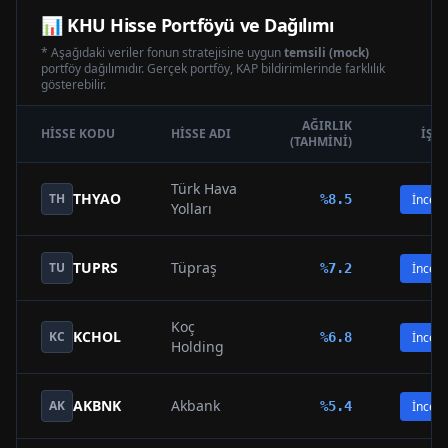
📊
KHU
Hisse Portföyü ve Dağılımı
* Aşağıdaki veriler fonun stratejisine uygun
temsili (mock)
portföy dağılımıdır. Gerçek portföy, KAP bildirimlerinde farklılık
gösterebilir.
AĞIRLIK
HISSE KODU
HISSE ADI
İŞL
(TAHMINI)
Türk Hava
THYAO
TH
%
8.5
İncele
Yolları
TUPRS
Tüpraş
TU
%
7.2
İncele
Koç
KCHOL
KC
%
6.8
İncele
Holding
AKBNK
Akbank
AK
%
5.4
İncele