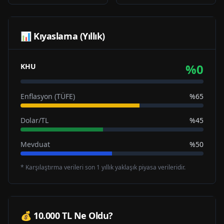
📊 Kıyaslama (Yıllık)
%
0
KHU
Enflasyon (TÜFE)
%65
Dolar/TL
%45
Mevduat
%50
* Karşılaştırma verileri son 1 yıllık yaklaşık piyasa verileridir.
💰 10.000 TL Ne Oldu?