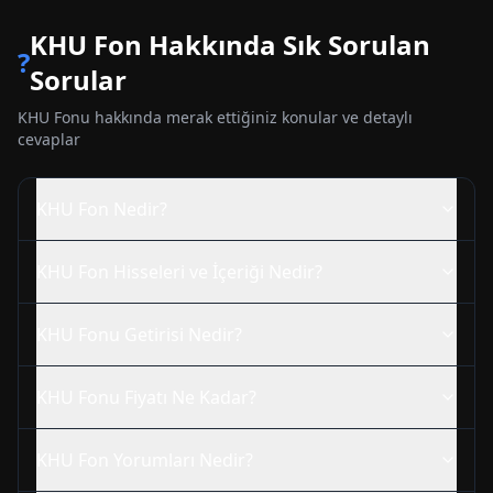
KHU
Fon Hakkında Sık Sorulan
?
Sorular
KHU
Fonu hakkında merak ettiğiniz konular ve detaylı
cevaplar
KHU
Fon Nedir?
KHU
Fon Hisseleri ve İçeriği Nedir?
KHU
Fonu Getirisi Nedir?
KHU
Fonu Fiyatı Ne Kadar?
KHU
Fon Yorumları Nedir?