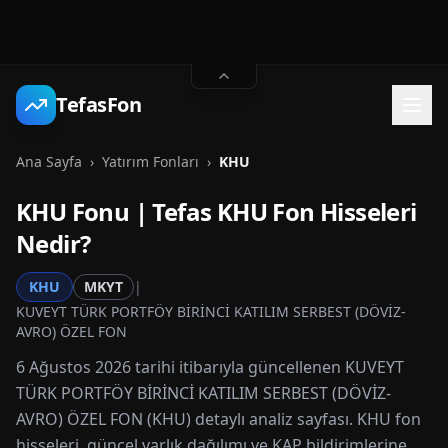
TefasFon
Ana Sayfa
›
Yatırım Fonları
›
KHU
KHU
Fonu | Tefas
KHU
Fon Hisseleri
Nedir?
KHU
MKYT
|
KUVEYT TÜRK PORTFÖY BİRİNCİ KATILIM SERBEST (DÖVİZ-
AVRO) ÖZEL FON
6 Ağustos 2026 tarihi itibarıyla güncellenen KUVEYT
TÜRK PORTFÖY BİRİNCİ KATILIM SERBEST (DÖVİZ-
AVRO) ÖZEL FON (KHU) detaylı analiz sayfası. KHU fon
hisseleri, güncel varlık dağılımı ve KAP bildirimlerine