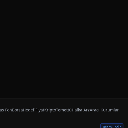
as Fon
Borsa
Hedef Fiyat
Kripto
Temettü
Halka Arz
Aracı Kurumlar
Resmi İndir