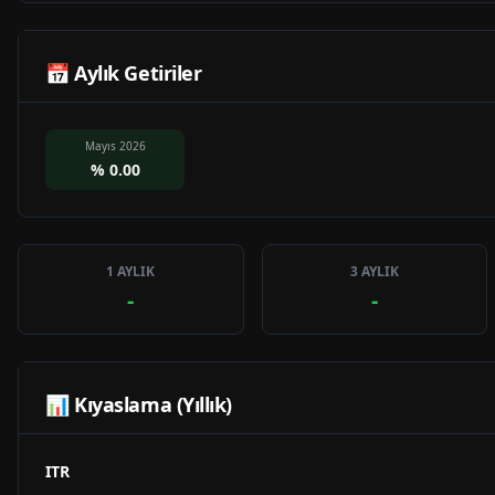
📅 Aylık Getiriler
Mayıs 2026
%
0.00
1 AYLIK
3 AYLIK
-
-
📊 Kıyaslama (Yıllık)
ITR