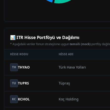
📊
ITR
Hisse Portföyü ve Dağılımı
* Aşağıdaki veriler fonun stratejisine uygun
temsili (mock)
portföy dağılım
HISSE KODU
HISSE ADI
THYAO
Türk Hava Yolları
TH
TUPRS
Tüpraş
TU
KCHOL
Koç Holding
KC