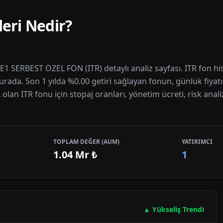
eri Nedir?
1 SERBEST ÖZEL FON (ITR) detaylı analiz sayfası. ITR fon his
burada. Son 1 yılda %0.00 getiri sağlayan fonun, günlük fiyat
 olan ITR fonu için stopaj oranları, yönetim ücreti, risk anal
TOPLAM DEĞER (AUM)
YATIRIMCI
1.04 Mr
₺
1
▲ Yükseliş Trendi