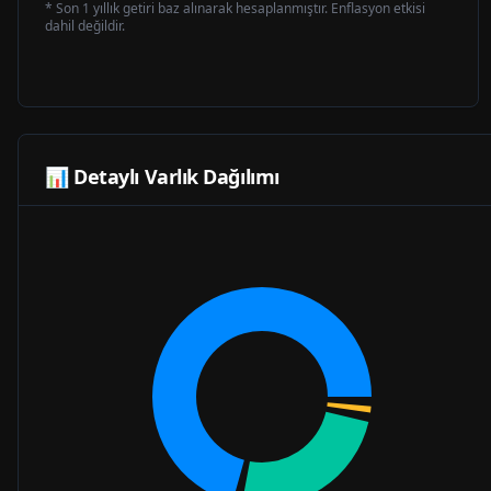
* Son 1 yıllık getiri baz alınarak hesaplanmıştır. Enflasyon etkisi
dahil değildir.
📊 Detaylı Varlık Dağılımı