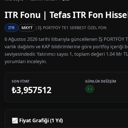
ITR
Fonu | Tefas
ITR
Fon Hissel
ITR
MKYT
|
İŞ PORTFÖY TE1 SERBEST ÖZEL FON
6 Ağustos 2026 tarihi itibarıyla güncellenen İŞ PORTFÖY TE
varlık dağılımı ve KAP bildirimlerine göre portföy içeriği 
seviyesindedir. Yatırımcı sayısı 1, toplam değeri 1.04 Mr TL
yorumları inceleyin.
SON FİYAT
GÜNLÜK DEĞİŞİM
₺3,957512
↑
-
📈 Fiyat Grafiği (1 Yıl)