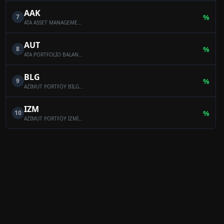
AAK
7
%
ATA ASSET MANAGEMENT MULTI-ASSET VARIABLE FUND
AUT
8
%
ATA PORTFOLİO BALANCED VARİABLE FUND
BLG
9
%
AZİMUT PORTFÖY BİLGE SERBEST ÖZEL FON
IZM
10
%
AZİMUT PORTFÖY İZMİR SERBEST (TL) ÖZEL FON