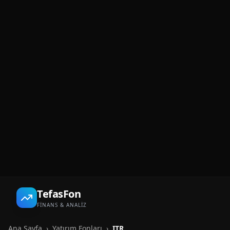
TefasFon
FİNANS & ANALİZ
Ana Sayfa
›
Yatırım Fonları
›
ITR