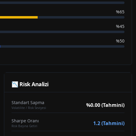
%65
%45
%50
📉 Risk Analizi
Standart Sapma
%0.00 (Tahmini)
Volatilite / Risk Seviyesi
Sharpe Oranı
1.2 (Tahmini)
Risk Başına Getiri