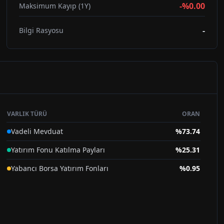
-%0.00
Maksimum Kayıp (1Y)
-
Bilgi Rasyosu
VARLIK TÜRÜ
ORAN
Vadeli Mevduat
%
73.74
Yatırım Fonu Katılma Payları
%
25.31
Yabancı Borsa Yatırım Fonları
%
0.95