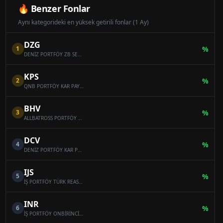
🔥 Benzer Fonlar
Aynı kategorideki en yüksek getirili fonlar (1 Ay)
DZG
1
%
DENİZ PORTFÖY ZB SERBEST (DÖVİZ) ÖZEL FON
KPS
2
%
QNB PORTFÖY KAR PAYI ÖDEYEN ONİKİNCİ SERBEST (DÖVİZ) FON
BHV
3
%
ALLBATROSS PORTFÖY BAHAR HİSSE SENEDİ SERBEST FON (HİSSE SENEDİ YOĞUN FON)
DCV
4
%
DENİZ PORTFÖY KAR PAYI ÖDEYEN SERBEST (DÖVİZ) FON
IJS
5
%
İŞ PORTFÖY TÜRK REASÜRANS SERBEST ÖZEL FON
INR
6
%
İŞ PORTFÖY ONBİRİNCİ SERBEST (DÖVİZ) FON