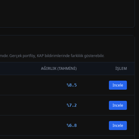
ıdır. Gerçek portföy, KAP bildirimlerinde farklılık gösterebilir.
AĞIRLIK (TAHMINI)
İŞLEM
%
8.5
İncele
%
7.2
İncele
%
6.8
İncele