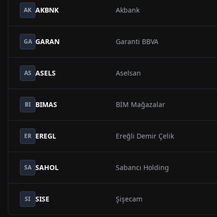
AKBNK
Akbank
AK
GARAN
Garanti BBVA
GA
ASELS
Aselsan
AS
BIMAS
BİM Mağazalar
BI
EREGL
Ereğli Demir Çelik
ER
SAHOL
Sabancı Holding
SA
SISE
Şişecam
SI