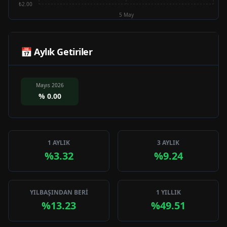
₺2.00
5 May
📅 Aylık Getiriler
Mayıs 2026
%
0.00
1 AYLIK
3 AYLIK
%3.32
%9.24
YILBAŞINDAN BERİ
1 YILLIK
%13.23
%49.51