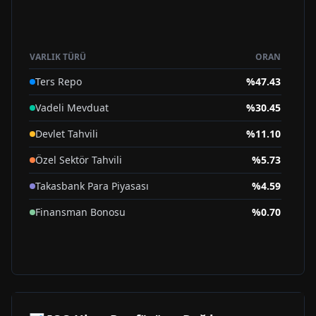
VARLIK TÜRÜ
ORAN
Ters Repo
%
47.43
Vadeli Mevduat
%
30.45
Devlet Tahvili
%
11.10
Özel Sektör Tahvili
%
5.73
Takasbank Para Piyasası
%
4.59
Finansman Bonosu
%
0.70