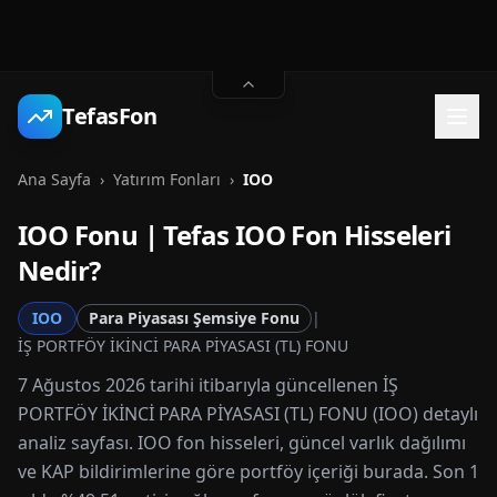
TefasFon
Ana Sayfa
›
Yatırım Fonları
›
IOO
IOO
Fonu | Tefas
IOO
Fon Hisseleri
Nedir?
IOO
Para Piyasası Şemsiye Fonu
|
İŞ PORTFÖY İKİNCİ PARA PİYASASI (TL) FONU
7 Ağustos 2026 tarihi itibarıyla güncellenen İŞ
PORTFÖY İKİNCİ PARA PİYASASI (TL) FONU (IOO) detaylı
analiz sayfası. IOO fon hisseleri, güncel varlık dağılımı
ve KAP bildirimlerine göre portföy içeriği burada. Son 1