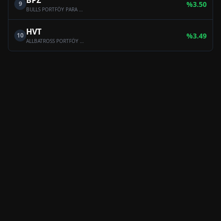
BPZ
9
%
3.50
BULLS PORTFÖY PARA PİYASASI (TL) FONU
HVT
10
%
3.49
ALLBATROSS PORTFÖY BİRİNCİ PARA PİYASASI (TL) FONU