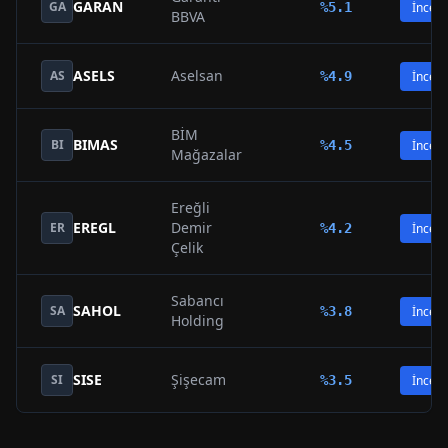
GARAN
GA
%
5.1
İncele
BBVA
ASELS
Aselsan
AS
%
4.9
İncele
BİM
BIMAS
BI
%
4.5
İncele
Mağazalar
Ereğli
EREGL
Demir
ER
%
4.2
İncele
Çelik
Sabancı
SAHOL
SA
%
3.8
İncele
Holding
SISE
Şişecam
SI
%
3.5
İncele