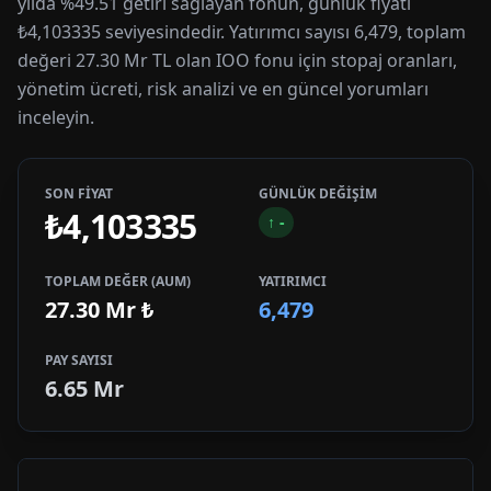
yılda %49.51 getiri sağlayan fonun, günlük fiyatı
₺4,103335 seviyesindedir. Yatırımcı sayısı 6,479, toplam
değeri 27.30 Mr TL olan IOO fonu için stopaj oranları,
yönetim ücreti, risk analizi ve en güncel yorumları
inceleyin.
SON FİYAT
GÜNLÜK DEĞİŞİM
₺4,103335
↑
-
TOPLAM DEĞER (AUM)
YATIRIMCI
27.30 Mr
₺
6,479
PAY SAYISI
6.65 Mr