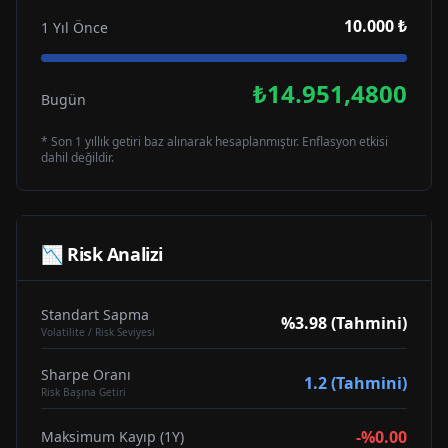
10.000 ₺
1 Yıl Önce
₺14.951,4800
Bugün
* Son 1 yıllık getiri baz alınarak hesaplanmıştır. Enflasyon etkisi
dahil değildir.
📉 Risk Analizi
Standart Sapma
%3.98 (Tahmini)
Volatilite / Risk Seviyesi
Sharpe Oranı
1.2 (Tahmini)
Risk Başına Getiri
-%0.00
Maksimum Kayıp (1Y)