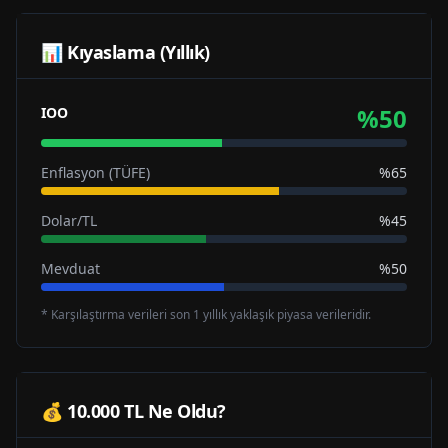
📊 Kıyaslama (Yıllık)
%
50
IOO
Enflasyon (TÜFE)
%65
Dolar/TL
%45
Mevduat
%50
* Karşılaştırma verileri son 1 yıllık yaklaşık piyasa verileridir.
💰 10.000 TL Ne Oldu?