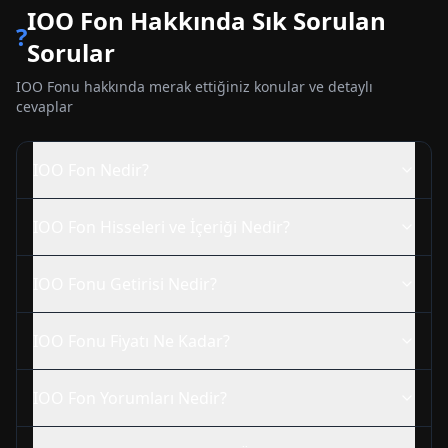
IOO
Fon Hakkında Sık Sorulan
?
Sorular
IOO
Fonu hakkında merak ettiğiniz konular ve detaylı
cevaplar
IOO
Fon Nedir?
IOO
Fon Hisseleri ve İçeriği Nedir?
IOO
Fonu Getirisi Nedir?
IOO
Fonu Fiyatı Ne Kadar?
IOO
Fon Yorumları Nedir?