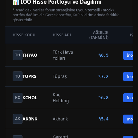
📊
IOO
Hisse Portföyü ve Dağılımı
* Aşağıdaki veriler fonun stratejisine uygun
temsili (mock)
portföy dağılımıdır. Gerçek portföy, KAP bildirimlerinde farklılık
gösterebilir.
AĞIRLIK
HISSE KODU
HISSE ADI
İŞL
(TAHMINI)
Türk Hava
THYAO
TH
%
8.5
İncele
Yolları
TUPRS
Tüpraş
TU
%
7.2
İncele
Koç
KCHOL
KC
%
6.8
İncele
Holding
AKBNK
Akbank
AK
%
5.4
İncele
Garanti