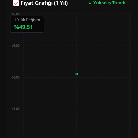
📈 Fiyat Grafiği (1 Yıl)
▲ Yükseliş Trendi
₺6.00
1 Yıllık Değişim
%
49.51
₺5.00
₺4.00
₺3.00