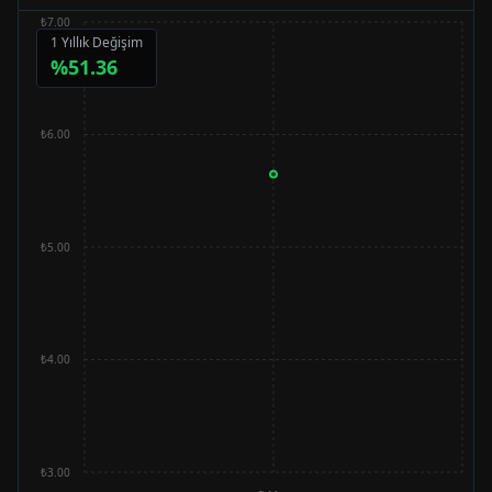
₺7.00
1 Yıllık Değişim
%
51.36
₺6.00
₺5.00
₺4.00
₺3.00