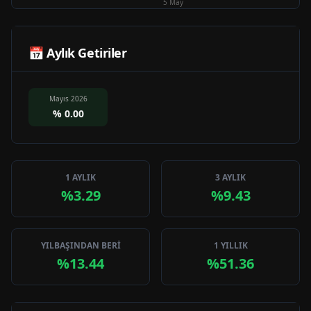
5 May
📅 Aylık Getiriler
Mayıs 2026
%
0.00
1 AYLIK
3 AYLIK
%3.29
%9.43
YILBAŞINDAN BERİ
1 YILLIK
%13.44
%51.36