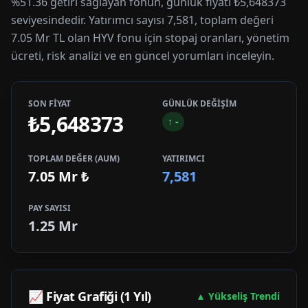
%51.36 getiri sağlayan fonun, günlük fiyatı ₺5,648373
seviyesindedir. Yatırımcı sayısı 7,581, toplam değeri
7.05 Mr TL olan HYV fonu için stopaj oranları, yönetim
ücreti, risk analizi ve en güncel yorumları inceleyin.
SON FİYAT
GÜNLÜK DEĞİŞİM
₺5,648373
↑
-
TOPLAM DEĞER (AUM)
YATIRIMCI
7.05 Mr
₺
7,581
PAY SAYISI
1.25 Mr
📈 Fiyat Grafiği (1 Yıl)
▲ Yükseliş Trendi