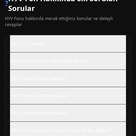
?
Sorular
HYV
Fonu hakkında merak ettiğiniz konular ve detaylı
cevaplar
HYV
Fon Nedir?
HYV
Fon Hisseleri ve İçeriği Nedir?
HYV
Fonu Getirisi Nedir?
HYV
Fonu Fiyatı Ne Kadar?
HYV
Fon Yorumları Nedir?
HYV
Fon Stopaj ve Yönetim Ücreti Ne Kadar?