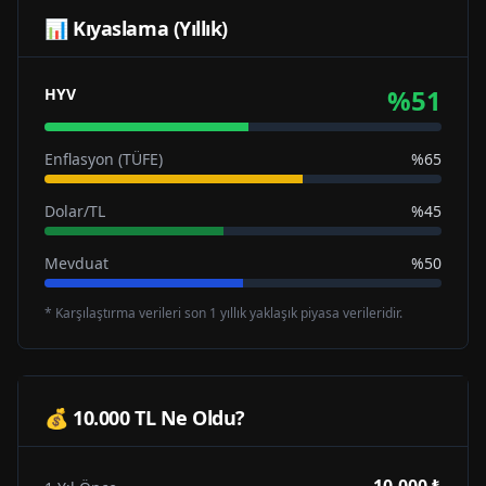
📊 Kıyaslama (Yıllık)
%
51
HYV
Enflasyon (TÜFE)
%65
Dolar/TL
%45
Mevduat
%50
* Karşılaştırma verileri son 1 yıllık yaklaşık piyasa verileridir.
💰 10.000 TL Ne Oldu?