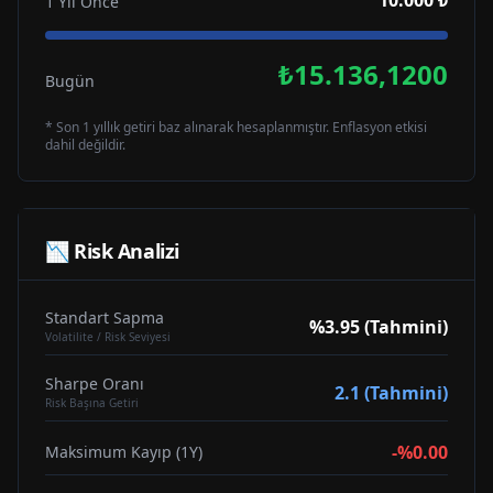
10.000 ₺
1 Yıl Önce
₺15.136,1200
Bugün
* Son 1 yıllık getiri baz alınarak hesaplanmıştır. Enflasyon etkisi
dahil değildir.
📉 Risk Analizi
Standart Sapma
%3.95 (Tahmini)
Volatilite / Risk Seviyesi
Sharpe Oranı
2.1 (Tahmini)
Risk Başına Getiri
-%0.00
Maksimum Kayıp (1Y)