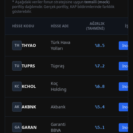
* Aşağıdaki veriler fonun stratejisine uygun
temsili (mock)
portföy dağılımıdır. Gerçek portföy, KAP bildirimlerinde farklılık
gösterebilir.
AĞIRLIK
HISSE KODU
HISSE ADI
İŞL
(TAHMINI)
Türk Hava
THYAO
TH
%
8.5
İncele
Yolları
TUPRS
Tüpraş
TU
%
7.2
İncele
Koç
KCHOL
KC
%
6.8
İncele
Holding
AKBNK
Akbank
AK
%
5.4
İncele
Garanti
GARAN
GA
%
5.1
İncele
BBVA