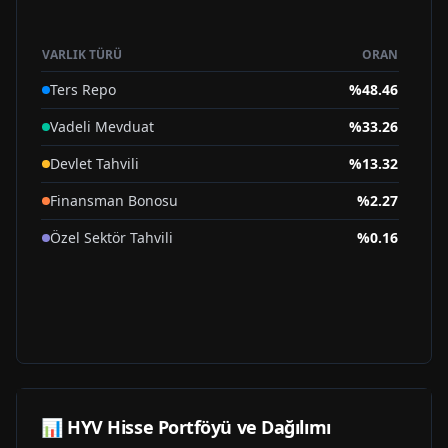
VARLIK TÜRÜ
ORAN
Ters Repo
%
48.46
Vadeli Mevduat
%
33.26
Devlet Tahvili
%
13.32
Finansman Bonosu
%
2.27
Özel Sektör Tahvili
%
0.16
📊
HYV
Hisse Portföyü ve Dağılımı