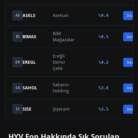
ASELS
Aselsan
AS
%
4.9
İncele
BİM
BIMAS
BI
%
4.5
İncele
Mağazalar
Ereğli
EREGL
Demir
ER
%
4.2
İncele
Çelik
Sabancı
SAHOL
SA
%
3.8
İncele
Holding
SISE
Şişecam
SI
%
3.5
İncele
HYV
Fon Hakkında Sık Sorulan