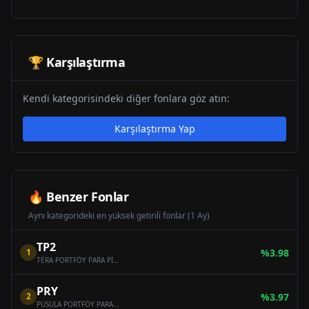
🏆 Karşılaştırma
Kendi kategorisindeki diğer fonlara göz atın:
Karşılaştırma Yap
🔥 Benzer Fonlar
Aynı kategorideki en yüksek getirili fonlar (1 Ay)
TP2
1
%
3.98
TERA PORTFÖY PARA PİYASASI (TL) FONU
PRY
2
%
3.97
PUSULA PORTFÖY PARA PİYASASI (TL) FONU