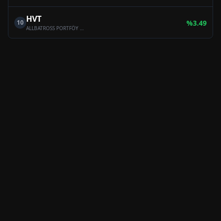
HVT
10
%
3.49
ALLBATROSS PORTFÖY BİRİNCİ PARA PİYASASI (TL) FONU