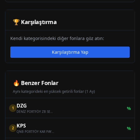
🏆 Karşılaştırma
Kendi kategorisindeki diğer fonlara göz atın:
Karşılaştırma Yap
🔥 Benzer Fonlar
Aynı kategorideki en yüksek getirili fonlar (1 Ay)
DZG
1
%
DENİZ PORTFÖY ZB SERBEST (DÖVİZ) ÖZEL FON
KPS
2
%
QNB PORTFÖY KAR PAYI ÖDEYEN ONİKİNCİ SERBEST (DÖVİZ) FON