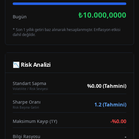
₺10.000,0000
Bugün
* Son 1 yıllık getiri baz alınarak hesaplanmıştır. Enflasyon etkisi
dahil değildir.
📉 Risk Analizi
Standart Sapma
%0.00 (Tahmini)
Volatilite / Risk Seviyesi
Sharpe Oranı
1.2 (Tahmini)
Risk Başına Getiri
-%0.00
Maksimum Kayıp (1Y)
-
Bilgi Rasyosu