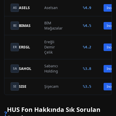
ASELS
Aselsan
AS
%
4.9
İncele
BİM
BIMAS
BI
%
4.5
İncele
Mağazalar
Ereğli
EREGL
Demir
ER
%
4.2
İncele
Çelik
Sabancı
SAHOL
SA
%
3.8
İncele
Holding
SISE
Şişecam
SI
%
3.5
İncele
HUS
Fon Hakkında Sık Sorulan
?