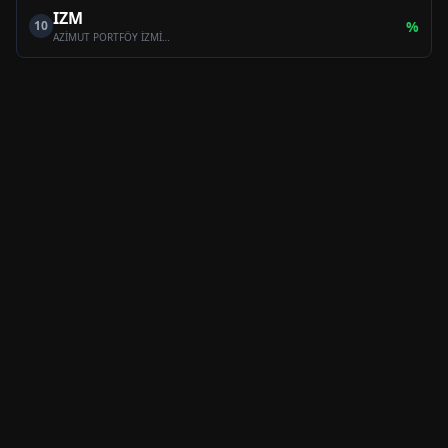
IZM
10
%
AZİMUT PORTFÖY İZMİR SERBEST (TL) ÖZEL FON