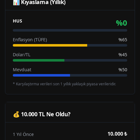
📊 Kıyaslama (Yıllık)
%
0
HUS
Enflasyon (TÜFE)
%65
Dolar/TL
%45
Mevduat
%50
* Karşılaştırma verileri son 1 yıllık yaklaşık piyasa verileridir.
💰 10.000 TL Ne Oldu?
10.000 ₺
1 Yıl Önce