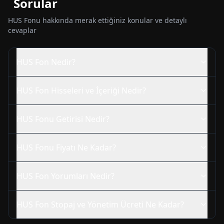
Sorular
HUS
Fonu hakkında merak ettiğiniz konular ve detaylı
cevaplar
HUS
Fon Nedir?
HUS
Fon Hisseleri ve İçeriği Nedir?
HUS
Fonu Getirisi Nedir?
HUS
Fonu Fiyatı Ne Kadar?
HUS
Fon Yorumları Nedir?
HUS
Fon Stopaj ve Yönetim Ücreti Ne Kadar?