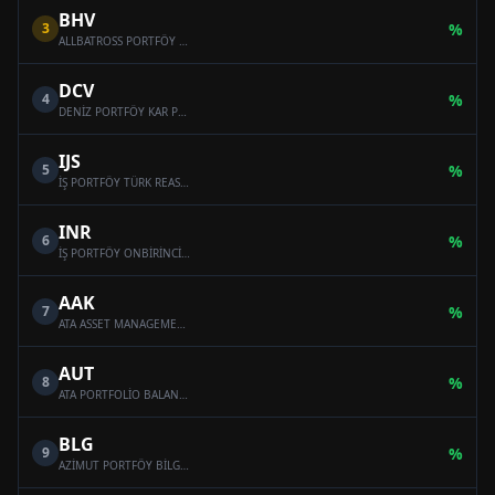
BHV
3
%
ALLBATROSS PORTFÖY BAHAR HİSSE SENEDİ SERBEST FON (HİSSE SENEDİ YOĞUN FON)
DCV
4
%
DENİZ PORTFÖY KAR PAYI ÖDEYEN SERBEST (DÖVİZ) FON
IJS
5
%
İŞ PORTFÖY TÜRK REASÜRANS SERBEST ÖZEL FON
INR
6
%
İŞ PORTFÖY ONBİRİNCİ SERBEST (DÖVİZ) FON
AAK
7
%
ATA ASSET MANAGEMENT MULTI-ASSET VARIABLE FUND
AUT
8
%
ATA PORTFOLİO BALANCED VARİABLE FUND
BLG
9
%
AZİMUT PORTFÖY BİLGE SERBEST ÖZEL FON