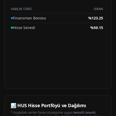
VARLIK TÜRÜ
ORAN
Finansman Bonosu
%
123.25
Hisse Senedi
%
50.15
📊
HUS
Hisse Portföyü ve Dağılımı
* Aşağıdaki veriler fonun stratejisine uygun
temsili (mock)