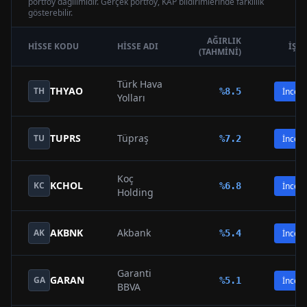
portföy dağılımıdır. Gerçek portföy, KAP bildirimlerinde farklılık
gösterebilir.
AĞIRLIK
HISSE KODU
HISSE ADI
İŞL
(TAHMINI)
Türk Hava
THYAO
TH
%
8.5
İncele
Yolları
TUPRS
Tüpraş
TU
%
7.2
İncele
Koç
KCHOL
KC
%
6.8
İncele
Holding
AKBNK
Akbank
AK
%
5.4
İncele
Garanti
GARAN
GA
%
5.1
İncele
BBVA