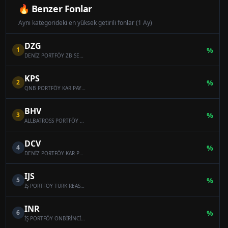
🔥 Benzer Fonlar
Aynı kategorideki en yüksek getirili fonlar (1 Ay)
DZG
1
%
DENİZ PORTFÖY ZB SERBEST (DÖVİZ) ÖZEL FON
KPS
2
%
QNB PORTFÖY KAR PAYI ÖDEYEN ONİKİNCİ SERBEST (DÖVİZ) FON
BHV
3
%
ALLBATROSS PORTFÖY BAHAR HİSSE SENEDİ SERBEST FON (HİSSE SENEDİ YOĞUN FON)
DCV
4
%
DENİZ PORTFÖY KAR PAYI ÖDEYEN SERBEST (DÖVİZ) FON
IJS
5
%
İŞ PORTFÖY TÜRK REASÜRANS SERBEST ÖZEL FON
INR
6
%
İŞ PORTFÖY ONBİRİNCİ SERBEST (DÖVİZ) FON