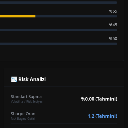
%65
%45
%50
📉 Risk Analizi
Standart Sapma
%0.00 (Tahmini)
Volatilite / Risk Seviyesi
Sharpe Oranı
1.2 (Tahmini)
Risk Başına Getiri