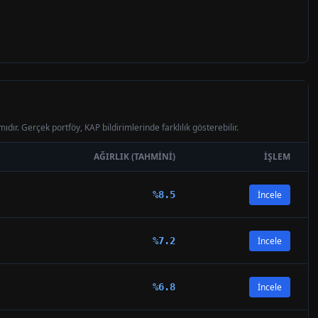
ıdır. Gerçek portföy, KAP bildirimlerinde farklılık gösterebilir.
AĞIRLIK (TAHMINI)
İŞLEM
%
8.5
İncele
%
7.2
İncele
%
6.8
İncele