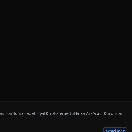
as Fon
Borsa
Hedef Fiyat
Kripto
Temettü
Halka Arz
Aracı Kurumlar
Resmi İndir