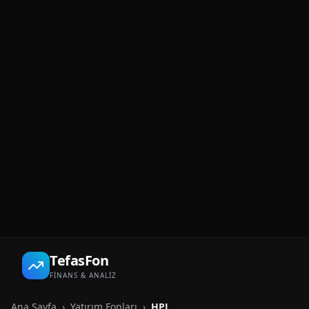
TefasFon
FİNANS & ANALİZ
Ana Sayfa
›
Yatırım Fonları
›
HPJ