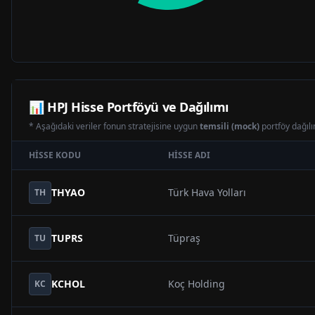
📊
HPJ
Hisse Portföyü ve Dağılımı
* Aşağıdaki veriler fonun stratejisine uygun
temsili (mock)
portföy dağılım
HISSE KODU
HISSE ADI
THYAO
Türk Hava Yolları
TH
TUPRS
Tüpraş
TU
KCHOL
Koç Holding
KC