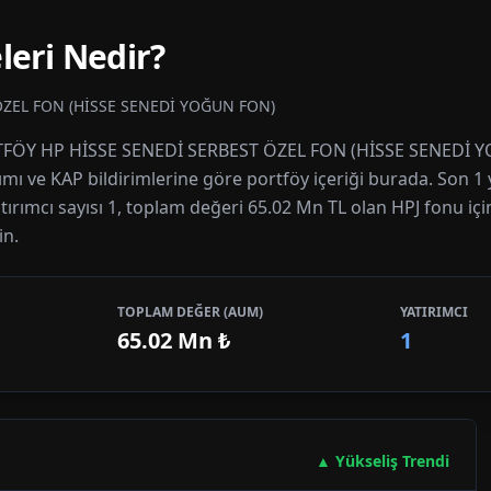
leri Nedir?
ÖZEL FON (HİSSE SENEDİ YOĞUN FON)
PORTFÖY HP HİSSE SENEDİ SERBEST ÖZEL FON (HİSSE SENEDİ 
ılımı ve KAP bildirimlerine göre portföy içeriği burada. Son 1 
tırımcı sayısı 1, toplam değeri 65.02 Mn TL olan HPJ fonu için
in.
TOPLAM DEĞER (AUM)
YATIRIMCI
65.02 Mn
₺
1
▲ Yükseliş Trendi