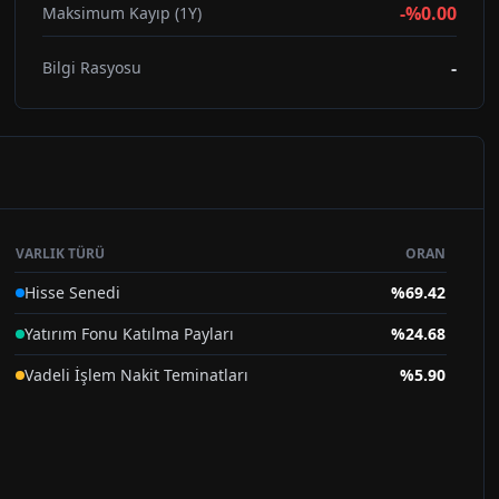
-%0.00
Maksimum Kayıp (1Y)
-
Bilgi Rasyosu
VARLIK TÜRÜ
ORAN
Hisse Senedi
%
69.42
Yatırım Fonu Katılma Payları
%
24.68
Vadeli İşlem Nakit Teminatları
%
5.90