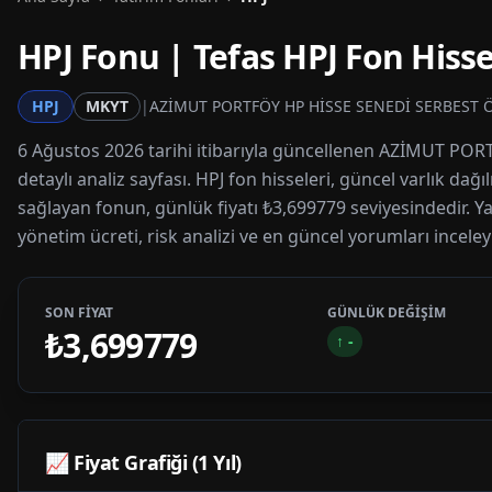
HPJ
Fonu | Tefas
HPJ
Fon Hisse
HPJ
MKYT
|
AZİMUT PORTFÖY HP HİSSE SENEDİ SERBEST 
6 Ağustos 2026 tarihi itibarıyla güncellenen AZİMUT 
detaylı analiz sayfası. HPJ fon hisseleri, güncel varlık dağ
sağlayan fonun, günlük fiyatı ₺3,699779 seviyesindedir. Ya
yönetim ücreti, risk analizi ve en güncel yorumları inceley
SON FİYAT
GÜNLÜK DEĞİŞİM
₺3,699779
↑
-
📈 Fiyat Grafiği (1 Yıl)