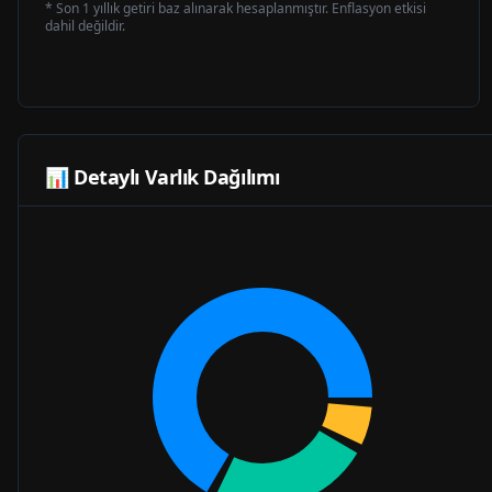
* Son 1 yıllık getiri baz alınarak hesaplanmıştır. Enflasyon etkisi
dahil değildir.
📊 Detaylı Varlık Dağılımı