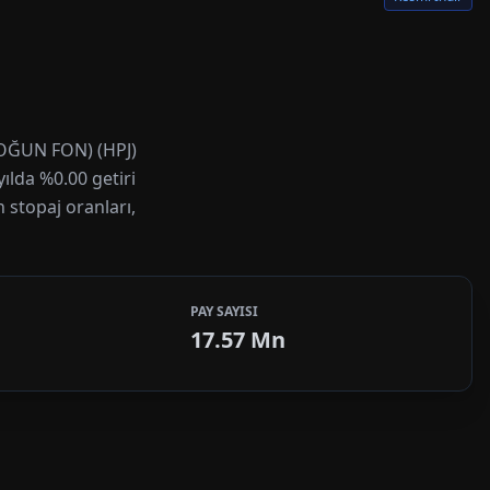
YOĞUN FON) (HPJ)
yılda %0.00 getiri
 stopaj oranları,
PAY SAYISI
17.57 Mn