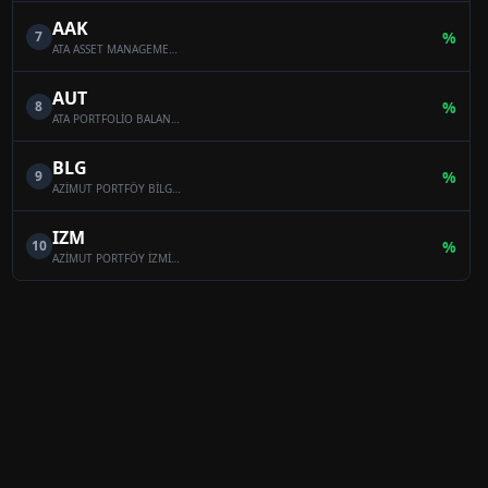
AAK
7
%
ATA ASSET MANAGEMENT MULTI-ASSET VARIABLE FUND
AUT
8
%
ATA PORTFOLİO BALANCED VARİABLE FUND
BLG
9
%
AZİMUT PORTFÖY BİLGE SERBEST ÖZEL FON
IZM
10
%
AZİMUT PORTFÖY İZMİR SERBEST (TL) ÖZEL FON