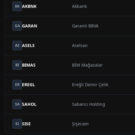
AKBNK
Akbank
AK
GARAN
Garanti BBVA
GA
ASELS
Aselsan
AS
BIMAS
BİM Mağazalar
BI
EREGL
Ereğli Demir Çelik
ER
SAHOL
Sabancı Holding
SA
SISE
Şişecam
SI