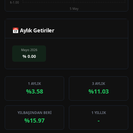
₺-1.00
5 May
📅 Aylık Getiriler
Mayıs 2026
%
0.00
1 AYLIK
3 AYLIK
%3.58
%11.03
YILBAŞINDAN BERİ
1 YILLIK
%15.97
-