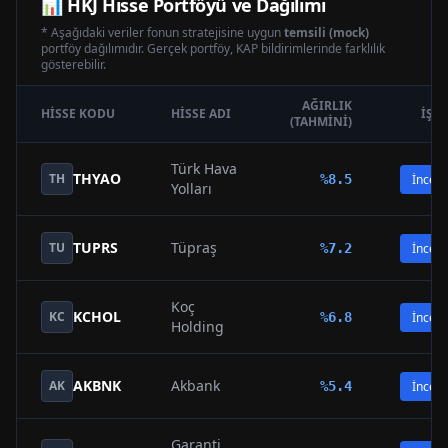
📊
HKJ
Hisse Portföyü ve Dağılımı
* Aşağıdaki veriler fonun stratejisine uygun
temsili (mock)
portföy dağılımıdır. Gerçek portföy, KAP bildirimlerinde farklılık
gösterebilir.
AĞIRLIK
HISSE KODU
HISSE ADI
İŞL
(TAHMINI)
Türk Hava
THYAO
TH
%
8.5
İncele
Yolları
TUPRS
Tüpraş
TU
%
7.2
İncele
Koç
KCHOL
KC
%
6.8
İncele
Holding
AKBNK
Akbank
AK
%
5.4
İncele
Garanti