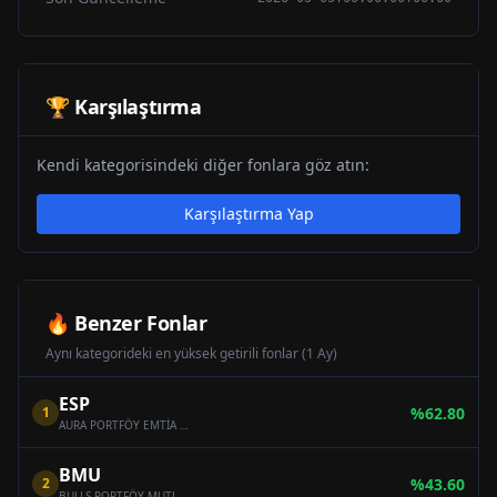
🏆 Karşılaştırma
Kendi kategorisindeki diğer fonlara göz atın:
Karşılaştırma Yap
🔥 Benzer Fonlar
Aynı kategorideki en yüksek getirili fonlar (1 Ay)
ESP
1
%
62.80
AURA PORTFÖY EMTİA SERBEST FON
BMU
2
%
43.60
BULLS PORTFÖY MUTLAK GETİRİ HEDEFLİ HİSSE SENEDİ SERBEST FON (HİSSE SENEDİ YOĞUN FON)