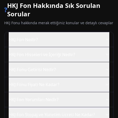
HKJ
Fon Hakkında Sık Sorulan
?
Sorular
HKJ
Fonu hakkında merak ettiğiniz konular ve detaylı cevaplar
HKJ
Fon Nedir?
HKJ
Fon Hisseleri ve İçeriği Nedir?
HKJ
Fonu Getirisi Nedir?
HKJ
Fonu Fiyatı Ne Kadar?
HKJ
Fon Yorumları Nedir?
HKJ
Fon Stopaj ve Yönetim Ücreti Ne Kadar?