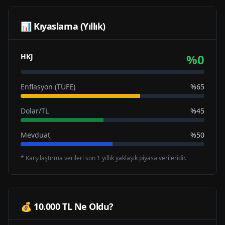
📊 Kıyaslama (Yıllık)
%
0
HKJ
Enflasyon (TÜFE)
%65
Dolar/TL
%45
Mevduat
%50
* Karşılaştırma verileri son 1 yıllık yaklaşık piyasa verileridir.
💰 10.000 TL Ne Oldu?