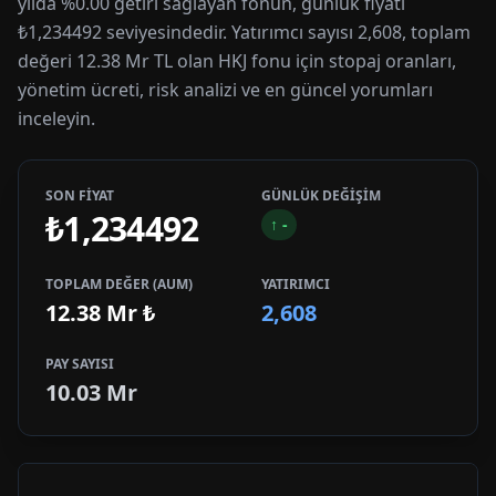
yılda %0.00 getiri sağlayan fonun, günlük fiyatı
₺1,234492 seviyesindedir. Yatırımcı sayısı 2,608, toplam
değeri 12.38 Mr TL olan HKJ fonu için stopaj oranları,
yönetim ücreti, risk analizi ve en güncel yorumları
inceleyin.
SON FİYAT
GÜNLÜK DEĞİŞİM
₺1,234492
↑
-
TOPLAM DEĞER (AUM)
YATIRIMCI
12.38 Mr
₺
2,608
PAY SAYISI
10.03 Mr