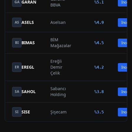
GARAN
GA
%
5.1
İncele
BBVA
ASELS
Aselsan
AS
%
4.9
İncele
BİM
BIMAS
BI
%
4.5
İncele
Mağazalar
Ereğli
EREGL
Demir
ER
%
4.2
İncele
Çelik
Sabancı
SAHOL
SA
%
3.8
İncele
Holding
SISE
Şişecam
SI
%
3.5
İncele