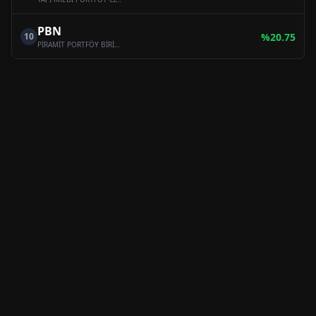
PBN
10
%
20.75
PİRAMİT PORTFÖY BİRİNCİ HİSSE SENEDİ SERBEST FON (HİSSE SENEDİ YOĞUN FON)