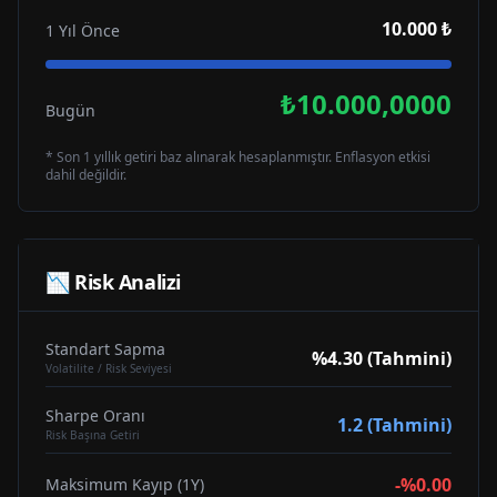
10.000 ₺
1 Yıl Önce
₺10.000,0000
Bugün
* Son 1 yıllık getiri baz alınarak hesaplanmıştır. Enflasyon etkisi
dahil değildir.
📉 Risk Analizi
Standart Sapma
%4.30 (Tahmini)
Volatilite / Risk Seviyesi
Sharpe Oranı
1.2 (Tahmini)
Risk Başına Getiri
-%0.00
Maksimum Kayıp (1Y)