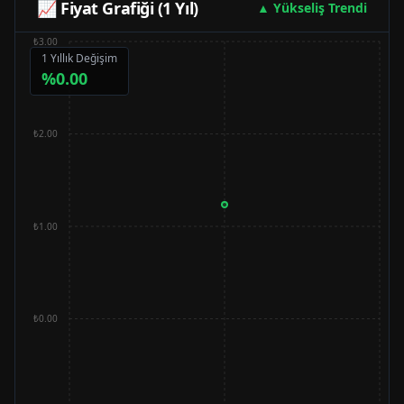
📈 Fiyat Grafiği (1 Yıl)
▲ Yükseliş Trendi
₺3.00
1 Yıllık Değişim
%
0.00
₺2.00
₺1.00
₺0.00