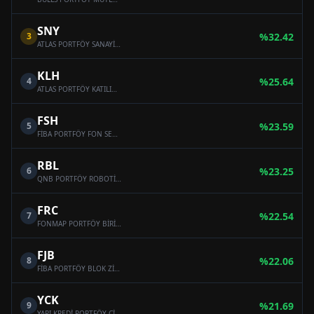
SNY
3
%
32.42
ATLAS PORTFÖY SANAYİ SEKTÖRÜ HİSSE SENEDİ SERBEST FON (HİSSE SENEDİ YOĞUN FON)
KLH
4
%
25.64
ATLAS PORTFÖY KATILIM HİSSE SENEDİ SERBEST FON (HİSSE SENEDİ YOĞUN FON)
FSH
5
%
23.59
FİBA PORTFÖY FON SEPETİ SERBEST FON
RBL
6
%
23.25
QNB PORTFÖY ROBOTİK VE BLOCKCHAİN TEKNOLOJİLERİ SERBEST FON
FRC
7
%
22.54
FONMAP PORTFÖY BİRİNCİ HİSSE SENEDİ SERBEST FON (HİSSE SENEDİ YOĞUN FON)
FJB
8
%
22.06
FİBA PORTFÖY BLOK ZİNCİRİ TEKNOLOJİLERİ SERBEST FON
YCK
9
%
21.69
YAPI KREDİ PORTFÖY CİHANGİR SERBEST FON