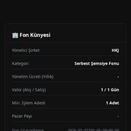
🏢 Fon Künyesi
Yönetici Şirket
HKJ
Kategori
Serbest Şemsiye Fonu
Yönetim Ücreti (Yıllık)
-
Valör (Alış / Satış)
1 / 1 Gün
Min. İşlem Adedi
1
Adet
Pazar Payı
-
Son Güncelleme
2026-05-05T00:00:00+00:00