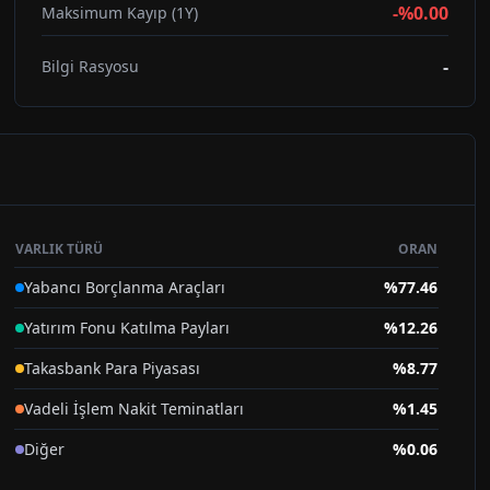
-%0.00
Maksimum Kayıp (1Y)
-
Bilgi Rasyosu
VARLIK TÜRÜ
ORAN
Yabancı Borçlanma Araçları
%
77.46
Yatırım Fonu Katılma Payları
%
12.26
Takasbank Para Piyasası
%
8.77
Vadeli İşlem Nakit Teminatları
%
1.45
Diğer
%
0.06