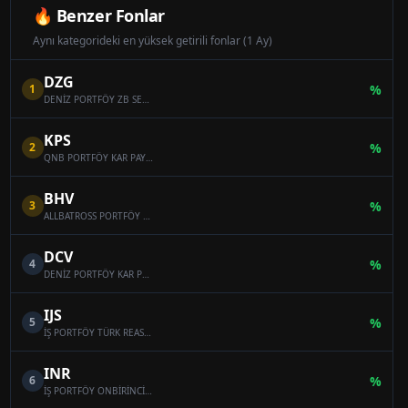
🔥 Benzer Fonlar
Aynı kategorideki en yüksek getirili fonlar (1 Ay)
DZG
1
%
DENİZ PORTFÖY ZB SERBEST (DÖVİZ) ÖZEL FON
KPS
2
%
QNB PORTFÖY KAR PAYI ÖDEYEN ONİKİNCİ SERBEST (DÖVİZ) FON
BHV
3
%
ALLBATROSS PORTFÖY BAHAR HİSSE SENEDİ SERBEST FON (HİSSE SENEDİ YOĞUN FON)
DCV
4
%
DENİZ PORTFÖY KAR PAYI ÖDEYEN SERBEST (DÖVİZ) FON
IJS
5
%
İŞ PORTFÖY TÜRK REASÜRANS SERBEST ÖZEL FON
INR
6
%
İŞ PORTFÖY ONBİRİNCİ SERBEST (DÖVİZ) FON