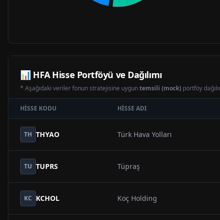
📊
HFA
Hisse Portföyü ve Dağılımı
* Aşağıdaki veriler fonun stratejisine uygun
temsili (mock)
portföy dağılım
HISSE KODU
HISSE ADI
THYAO
Türk Hava Yolları
TH
TUPRS
Tüpraş
TU
KCHOL
Koç Holding
KC