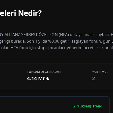
eleri Nedir?
Y ALLİANZ SERBEST ÖZEL FON (HFA) detaylı analiz sayfası. HF
içeriği burada. Son 1 yılda %0.00 getiri sağlayan fonun, günl
L olan HFA fonu için stopaj oranları, yönetim ücreti, risk anal
TOPLAM DEĞER (AUM)
YATIRIMCI
4.14 Mr
₺
2
▲ Yükseliş Trendi