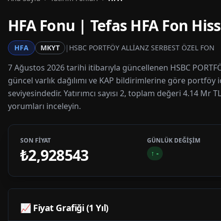
HFA
Fonu | Tefas
HFA
Fon Hiss
HFA
MKYT
|
HSBC PORTFÖY ALLİANZ SERBEST ÖZEL FON
7 Ağustos 2026 tarihi itibarıyla güncellenen HSBC PORTFÖ
güncel varlık dağılımı ve KAP bildirimlerine göre portföy 
seviyesindedir. Yatırımcı sayısı 2, toplam değeri 4.14 Mr T
yorumları inceleyin.
SON FİYAT
GÜNLÜK DEĞİŞİM
₺2,928543
↑
-
📈 Fiyat Grafiği (1 Yıl)