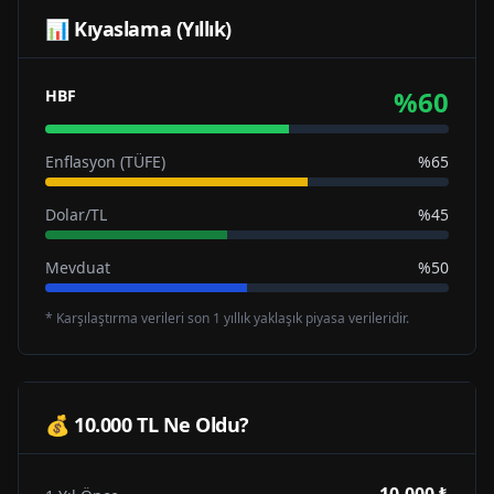
📊 Kıyaslama (Yıllık)
%
60
HBF
Enflasyon (TÜFE)
%65
Dolar/TL
%45
Mevduat
%50
* Karşılaştırma verileri son 1 yıllık yaklaşık piyasa verileridir.
💰 10.000 TL Ne Oldu?