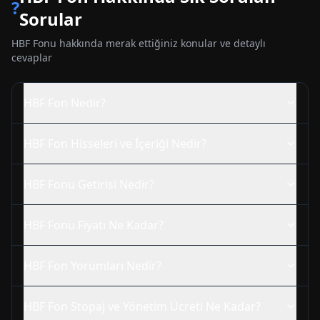
?
Sorular
HBF
Fonu hakkında merak ettiğiniz konular ve detaylı
cevaplar
HBF
Fon Nedir?
HBF
Fon Hisseleri ve İçeriği Nedir?
HBF
Fonu Getirisi Nedir?
HBF
Fonu Fiyatı Ne Kadar?
HBF
Fon Yorumları Nedir?
HBF
Fon Stopaj ve Yönetim Ücreti Ne Kadar?