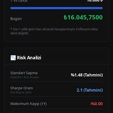
10.000 ₺
1 Yıl Önce
₺16.045,7500
Bugün
* Son 1 yıllık getiri baz alınarak hesaplanmıştır. Enflasyon etkisi
dahil değildir.
📉 Risk Analizi
Standart Sapma
%1.48 (Tahmini)
Volatilite / Risk Seviyesi
Sharpe Oranı
2.1 (Tahmini)
Risk Başına Getiri
-%0.00
Maksimum Kayıp (1Y)