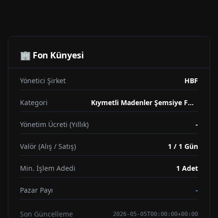
🏢 Fon Künyesi
Yönetici Şirket
HBF
Kategori
Kıymetli Madenler Şemsiye Fonu
Yönetim Ücreti (Yıllık)
-
Valör (Alış / Satış)
1 / 1 Gün
Min. İşlem Adedi
1
Adet
Pazar Payı
-
Son Güncelleme
2026-05-05T00:00:00+00:00