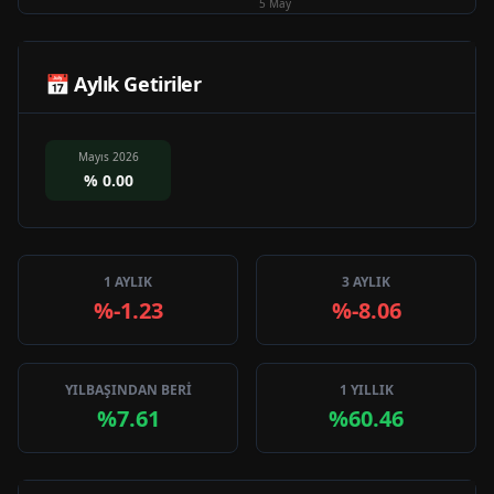
5 May
📅 Aylık Getiriler
Mayıs 2026
%
0.00
1 AYLIK
3 AYLIK
%-1.23
%-8.06
YILBAŞINDAN BERİ
1 YILLIK
%7.61
%60.46