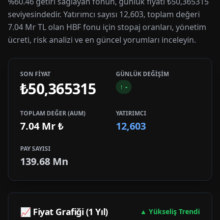
%60.46 getiri sağlayan fonun, günlük fiyatı ₺50,365315
seviyesindedir. Yatırımcı sayısı 12,603, toplam değeri
7.04 Mr TL olan HBF fonu için stopaj oranları, yönetim
ücreti, risk analizi ve en güncel yorumları inceleyin.
SON FİYAT
GÜNLÜK DEĞİŞİM
₺50,365315
↑
-
TOPLAM DEĞER (AUM)
YATIRIMCI
7.04 Mr
₺
12,603
PAY SAYISI
139.68 Mn
📈 Fiyat Grafiği (1 Yıl)
▲ Yükseliş Trendi