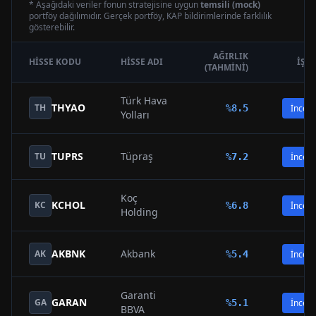
* Aşağıdaki veriler fonun stratejisine uygun
temsili (mock)
portföy dağılımıdır. Gerçek portföy, KAP bildirimlerinde farklılık
gösterebilir.
AĞIRLIK
HISSE KODU
HISSE ADI
İŞL
(TAHMINI)
Türk Hava
THYAO
TH
%
8.5
İncele
Yolları
TUPRS
Tüpraş
TU
%
7.2
İncele
Koç
KCHOL
KC
%
6.8
İncele
Holding
AKBNK
Akbank
AK
%
5.4
İncele
Garanti
GARAN
GA
%
5.1
İncele
BBVA