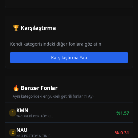
🏆 Karşılaştırma
Kendi kategorisindeki diğer fonlara göz atın:
Karşılaştırma Yap
🔥 Benzer Fonlar
Aynı kategorideki en yüksek getirili fonlar (1 Ay)
KMN
1
%
1.57
YAPI KREDİ PORTFÖY KIYMETLİ MADENLER KATILIM FONU
NAU
2
%
-0.31
NEO PORTFÖY ALTIN FONU