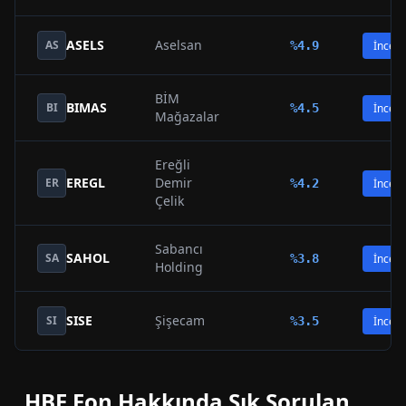
ASELS
Aselsan
AS
%
4.9
İncele
BİM
BIMAS
BI
%
4.5
İncele
Mağazalar
Ereğli
EREGL
Demir
ER
%
4.2
İncele
Çelik
Sabancı
SAHOL
SA
%
3.8
İncele
Holding
SISE
Şişecam
SI
%
3.5
İncele
HBF
Fon Hakkında Sık Sorulan