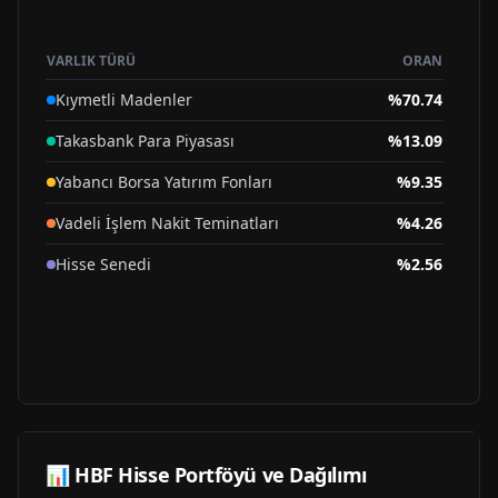
VARLIK TÜRÜ
ORAN
Kıymetli Madenler
%
70.74
Takasbank Para Piyasası
%
13.09
Yabancı Borsa Yatırım Fonları
%
9.35
Vadeli İşlem Nakit Teminatları
%
4.26
Hisse Senedi
%
2.56
📊
HBF
Hisse Portföyü ve Dağılımı