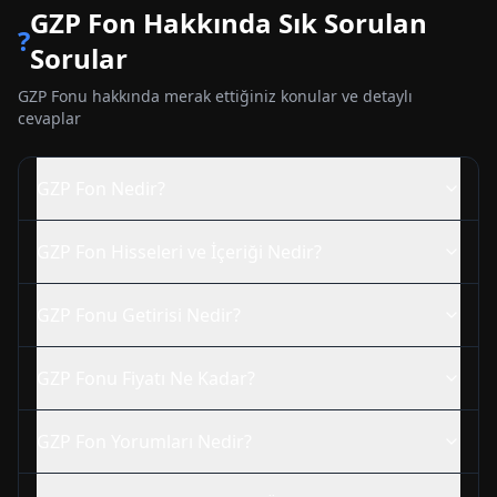
GZP
Fon Hakkında Sık Sorulan
?
Sorular
GZP
Fonu hakkında merak ettiğiniz konular ve detaylı
cevaplar
GZP
Fon Nedir?
GZP
Fon Hisseleri ve İçeriği Nedir?
GZP
Fonu Getirisi Nedir?
GZP
Fonu Fiyatı Ne Kadar?
GZP
Fon Yorumları Nedir?