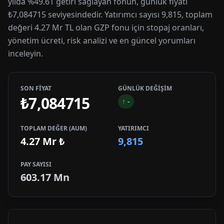
yılda %49.61 getiri sağlayan fonun, günlük fiyatı
₺7,084715 seviyesindedir. Yatırımcı sayısı 9,815, toplam
değeri 4.27 Mr TL olan GZP fonu için stopaj oranları,
yönetim ücreti, risk analizi ve en güncel yorumları
inceleyin.
SON FİYAT
GÜNLÜK DEĞİŞİM
₺7,084715
↑
-
TOPLAM DEĞER (AUM)
YATIRIMCI
4.27 Mr
₺
9,815
PAY SAYISI
603.17 Mn