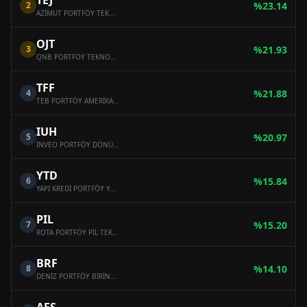
TEJ
2
%
23.14
AZİMUT PORTFÖY TEKNOLOJİ FON SEPETİ FONU
OJT
3
%
21.93
QNB PORTFÖY TEKNOLOJİ FON SEPETİ FONU
TFF
4
%
21.88
TEB PORTFÖY AMERİKA TEKNOLOJİ YABANCI BYF FON SEPETİ FONU
IUH
5
%
20.97
INVEO PORTFÖY DÖNÜŞTÜRÜCÜ TEKNOLOJİLER FON SEPETİ FONU
YTD
6
%
15.84
YAPI KREDİ PORTFÖY YABANCI FON SEPETİ FONU
PIL
7
%
15.20
ROTA PORTFÖY PİL TEKNOLOJİLERİ VE ENERJİ FON SEPETİ FONU
BRF
8
%
14.10
DENİZ PORTFÖY BİRİNCİ FON SEPETİ FONU