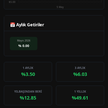
₺5.00
5 May
📅 Aylık Getiriler
Mayıs 2026
%
0.00
1 AYLIK
3 AYLIK
%3.50
%6.03
YILBAŞINDAN BERİ
1 YILLIK
%12.85
%49.61