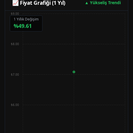
📈 Fiyat Grafiği (1 Yıl)
▲ Yükseliş Trendi
₺9.00
1 Yıllık Değişim
%
49.61
₺8.00
₺7.00
₺6.00