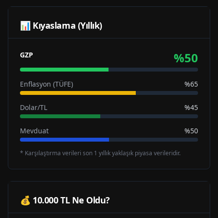
📊 Kıyaslama (Yıllık)
%
50
GZP
Enflasyon (TÜFE)
%65
Dolar/TL
%45
Mevduat
%50
* Karşılaştırma verileri son 1 yıllık yaklaşık piyasa verileridir.
💰 10.000 TL Ne Oldu?