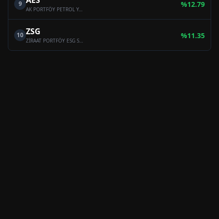
AES
9
%
12.79
AK PORTFÖY PETROL YABANCI BYF FON SEPETİ FONU
ZSG
10
%
11.35
ZİRAAT PORTFÖY ESG SÜRDÜRÜLEBİLİRLİK FON SEPETİ FONU