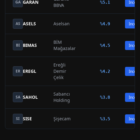
GARAN
GA
%
5.1
İncele
BBVA
ASELS
Aselsan
AS
%
4.9
İncele
BİM
BIMAS
BI
%
4.5
İncele
Mağazalar
Ereğli
EREGL
Demir
ER
%
4.2
İncele
Çelik
Sabancı
SAHOL
SA
%
3.8
İncele
Holding
SISE
Şişecam
SI
%
3.5
İncele