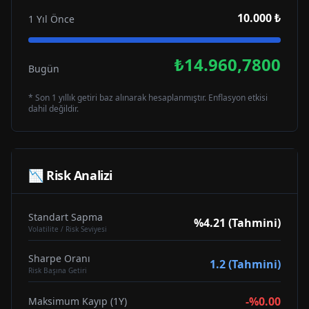
10.000 ₺
1 Yıl Önce
₺14.960,7800
Bugün
* Son 1 yıllık getiri baz alınarak hesaplanmıştır. Enflasyon etkisi
dahil değildir.
📉 Risk Analizi
Standart Sapma
%4.21 (Tahmini)
Volatilite / Risk Seviyesi
Sharpe Oranı
1.2 (Tahmini)
Risk Başına Getiri
-%0.00
Maksimum Kayıp (1Y)