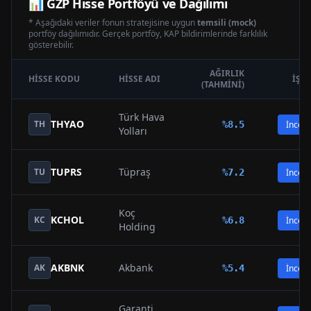
📊
GZP
Hisse Portföyü ve Dağılımı
* Aşağıdaki veriler fonun stratejisine uygun
temsili (mock)
portföy dağılımıdır. Gerçek portföy, KAP bildirimlerinde farklılık
gösterebilir.
AĞIRLIK
HISSE KODU
HISSE ADI
İŞL
(TAHMINI)
Türk Hava
THYAO
TH
%
8.5
İncele
Yolları
TUPRS
Tüpraş
TU
%
7.2
İncele
Koç
KCHOL
KC
%
6.8
İncele
Holding
AKBNK
Akbank
AK
%
5.4
İncele
Garanti