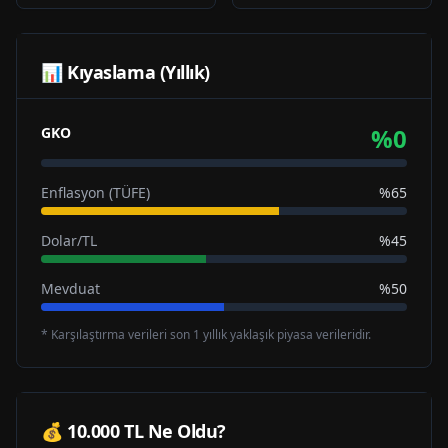
📊 Kıyaslama (Yıllık)
%
0
GKO
Enflasyon (TÜFE)
%65
Dolar/TL
%45
Mevduat
%50
* Karşılaştırma verileri son 1 yıllık yaklaşık piyasa verileridir.
💰 10.000 TL Ne Oldu?