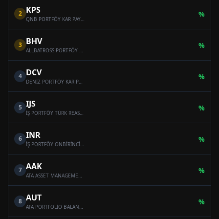
KPS
2
%
QNB PORTFÖY KAR PAYI ÖDEYEN ONİKİNCİ SERBEST (DÖVİZ) FON
BHV
3
%
ALLBATROSS PORTFÖY BAHAR HİSSE SENEDİ SERBEST FON (HİSSE SENEDİ YOĞUN FON)
DCV
4
%
DENİZ PORTFÖY KAR PAYI ÖDEYEN SERBEST (DÖVİZ) FON
IJS
5
%
İŞ PORTFÖY TÜRK REASÜRANS SERBEST ÖZEL FON
INR
6
%
İŞ PORTFÖY ONBİRİNCİ SERBEST (DÖVİZ) FON
AAK
7
%
ATA ASSET MANAGEMENT MULTI-ASSET VARIABLE FUND
AUT
8
%
ATA PORTFOLİO BALANCED VARİABLE FUND