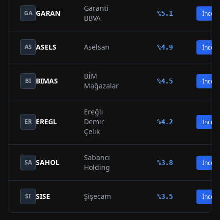
Garanti
GARAN
GA
%
5.1
İncele
BBVA
ASELS
Aselsan
AS
%
4.9
İncele
BİM
BIMAS
BI
%
4.5
İncele
Mağazalar
Ereğli
EREGL
Demir
ER
%
4.2
İncele
Çelik
Sabancı
SAHOL
SA
%
3.8
İncele
Holding
SISE
Şişecam
SI
%
3.5
İncele