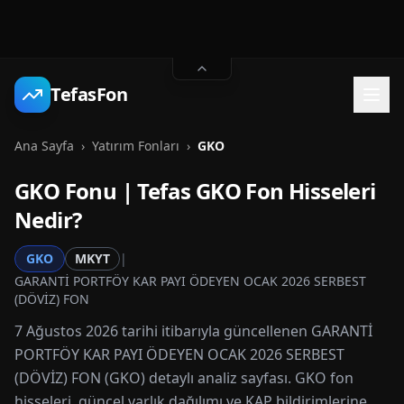
TefasFon
Ana Sayfa
›
Yatırım Fonları
›
GKO
GKO
Fonu | Tefas
GKO
Fon Hisseleri
Nedir?
GKO
MKYT
|
GARANTİ PORTFÖY KAR PAYI ÖDEYEN OCAK 2026 SERBEST
(DÖVİZ) FON
7 Ağustos 2026 tarihi itibarıyla güncellenen GARANTİ
PORTFÖY KAR PAYI ÖDEYEN OCAK 2026 SERBEST
(DÖVİZ) FON (GKO) detaylı analiz sayfası. GKO fon
hisseleri, güncel varlık dağılımı ve KAP bildirimlerine