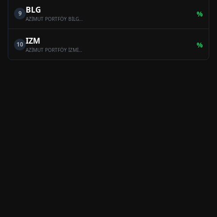
BLG
9
%
AZİMUT PORTFÖY BİLGE SERBEST ÖZEL FON
IZM
10
%
AZİMUT PORTFÖY İZMİR SERBEST (TL) ÖZEL FON