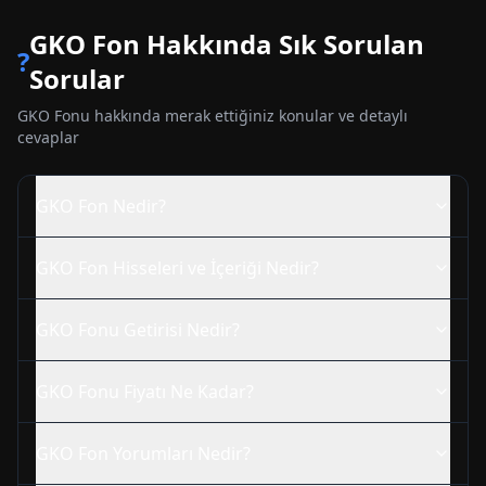
GKO
Fon Hakkında Sık Sorulan
?
Sorular
GKO
Fonu hakkında merak ettiğiniz konular ve detaylı
cevaplar
GKO
Fon Nedir?
GKO
Fon Hisseleri ve İçeriği Nedir?
GKO
Fonu Getirisi Nedir?
GKO
Fonu Fiyatı Ne Kadar?
GKO
Fon Yorumları Nedir?