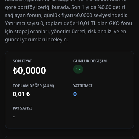
göre portföy içeriği burada. Son 1 yılda %0.00 getiri
sağlayan fonun, günlük fiyatı ₺0,0000 seviyesindedir.
Yatırımcı sayısı 0, toplam değeri 0,01 TL olan GKO fonu
için stopaj oranları, yönetim ücreti, risk analizi ve en
güncel yorumları inceleyin.
SON FİYAT
GÜNLÜK DEĞİŞİM
₺0,0000
↑
-
TOPLAM DEĞER (AUM)
YATIRIMCI
0,01
₺
0
PAY SAYISI
-