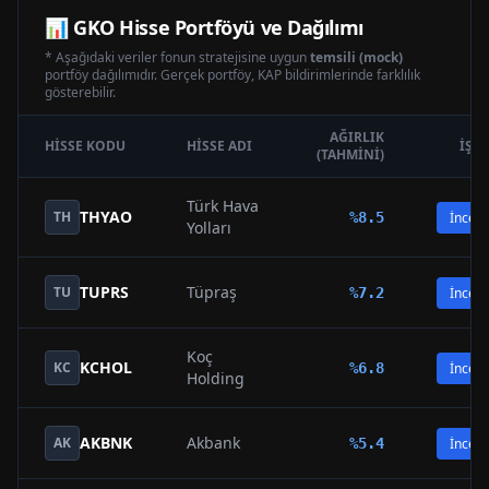
📊
GKO
Hisse Portföyü ve Dağılımı
* Aşağıdaki veriler fonun stratejisine uygun
temsili (mock)
portföy dağılımıdır. Gerçek portföy, KAP bildirimlerinde farklılık
gösterebilir.
AĞIRLIK
HISSE KODU
HISSE ADI
İŞL
(TAHMINI)
Türk Hava
THYAO
TH
%
8.5
İncele
Yolları
TUPRS
Tüpraş
TU
%
7.2
İncele
Koç
KCHOL
KC
%
6.8
İncele
Holding
AKBNK
Akbank
AK
%
5.4
İncele