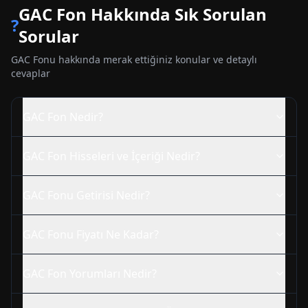
GAC
Fon Hakkında Sık Sorulan
?
Sorular
GAC
Fonu hakkında merak ettiğiniz konular ve detaylı
cevaplar
GAC
Fon Nedir?
GAC
Fon Hisseleri ve İçeriği Nedir?
GAC
Fonu Getirisi Nedir?
GAC
Fonu Fiyatı Ne Kadar?
GAC
Fon Yorumları Nedir?