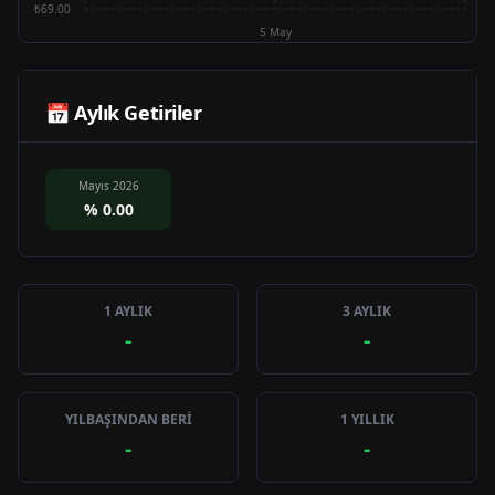
₺69.00
5 May
📅 Aylık Getiriler
Mayıs 2026
%
0.00
1 AYLIK
3 AYLIK
-
-
YILBAŞINDAN BERİ
1 YILLIK
-
-