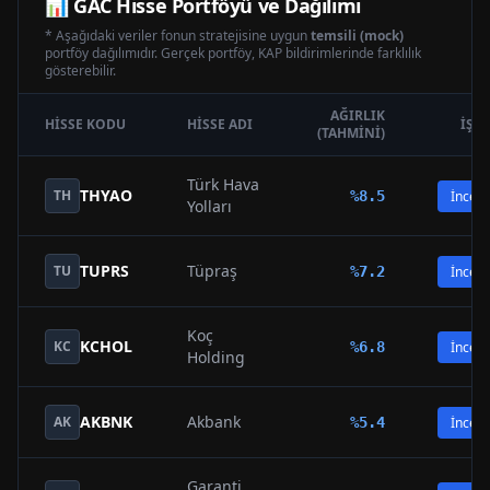
📊
GAC
Hisse Portföyü ve Dağılımı
* Aşağıdaki veriler fonun stratejisine uygun
temsili (mock)
portföy dağılımıdır. Gerçek portföy, KAP bildirimlerinde farklılık
gösterebilir.
AĞIRLIK
HISSE KODU
HISSE ADI
İŞL
(TAHMINI)
Türk Hava
THYAO
TH
%
8.5
İncele
Yolları
TUPRS
Tüpraş
TU
%
7.2
İncele
Koç
KCHOL
KC
%
6.8
İncele
Holding
AKBNK
Akbank
AK
%
5.4
İncele
Garanti