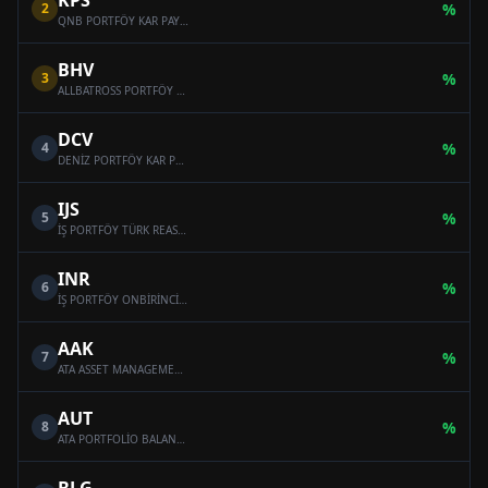
KPS
2
%
QNB PORTFÖY KAR PAYI ÖDEYEN ONİKİNCİ SERBEST (DÖVİZ) FON
BHV
3
%
ALLBATROSS PORTFÖY BAHAR HİSSE SENEDİ SERBEST FON (HİSSE SENEDİ YOĞUN FON)
DCV
4
%
DENİZ PORTFÖY KAR PAYI ÖDEYEN SERBEST (DÖVİZ) FON
IJS
5
%
İŞ PORTFÖY TÜRK REASÜRANS SERBEST ÖZEL FON
INR
6
%
İŞ PORTFÖY ONBİRİNCİ SERBEST (DÖVİZ) FON
AAK
7
%
ATA ASSET MANAGEMENT MULTI-ASSET VARIABLE FUND
AUT
8
%
ATA PORTFOLİO BALANCED VARİABLE FUND