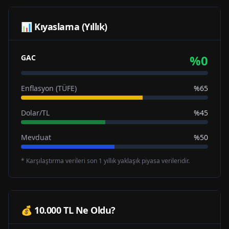
📊 Kıyaslama (Yıllık)
%
0
GAC
Enflasyon (TÜFE)
%65
Dolar/TL
%45
Mevduat
%50
* Karşılaştırma verileri son 1 yıllık yaklaşık piyasa verileridir.
💰 10.000 TL Ne Oldu?