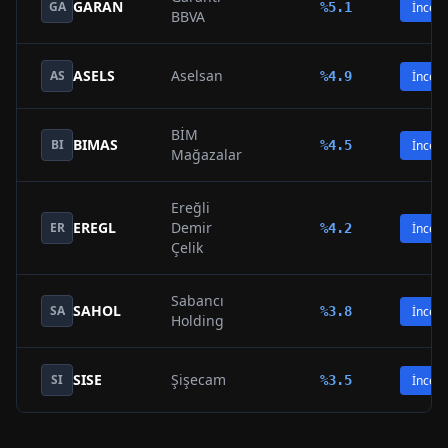
GARAN
GA
%
5.1
İncele
BBVA
ASELS
Aselsan
AS
%
4.9
İncele
BİM
BIMAS
BI
%
4.5
İncele
Mağazalar
Ereğli
EREGL
Demir
ER
%
4.2
İncele
Çelik
Sabancı
SAHOL
SA
%
3.8
İncele
Holding
SISE
Şişecam
SI
%
3.5
İncele