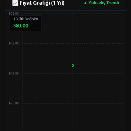
📈 Fiyat Grafiği (1 Yıl)
▲ Yükseliş Trendi
₺73.00
1 Yıllık Değişim
%
0.00
₺72.00
₺71.00
₺70.00