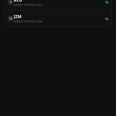
BLG
9
%
AZİMUT PORTFÖY BİLGE SERBEST ÖZEL FON
IZM
10
%
AZİMUT PORTFÖY İZMİR SERBEST (TL) ÖZEL FON