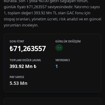
burada. Son 1 yılda %0.00 getiri sağlayan fonun,
günlük fiyatı ₺71,263557 seviyesindedir. Yatırımcı sayısı
1, toplam değeri 393.92 Mn TL olan GAC fonu için
stopaj oranları, yönetim ücreti, risk analizi ve en güncel
yorumları inceleyin.
SON FİYAT
GÜNLÜK DEĞİŞİM
₺71,263557
↑
-
TOPLAM DEĞER (AUM)
YATIRIMCI
393.92 Mn
₺
1
PAY SAYISI
5.53 Mn