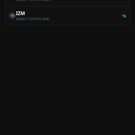
IZM
10
%
AZİMUT PORTFÖY İZMİR SERBEST (TL) ÖZEL FON