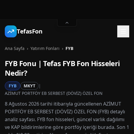
TefasFon
Ana Sayfa
›
Yatırım Fonları
›
FYB
FYB
Fonu | Tefas
FYB
Fon Hisseleri
Nedir?
FYB
MKYT
|
AZİMUT PORTFÖY EB SERBEST (DÖVİZ) ÖZEL FON
8 Ağustos 2026 tarihi itibarıyla güncellenen AZİMUT
PORTFÖY EB SERBEST (DÖVİZ) ÖZEL FON (FYB) detaylı
analiz sayfası. FYB fon hisseleri, güncel varlık dağılımı
ve KAP bildirimlerine göre portföy içeriği burada. Son 1