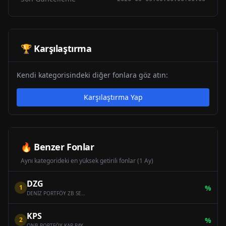
🏆 Karşılaştırma
Kendi kategorisindeki diğer fonlara göz atın:
Karşılaştırma Yap
🔥 Benzer Fonlar
Aynı kategorideki en yüksek getirili fonlar (1 Ay)
DZG
1
%
DENİZ PORTFÖY ZB SERBEST (DÖVİZ) ÖZEL FON
KPS
2
%
QNB PORTFÖY KAR PAYI ÖDEYEN ONİKİNCİ SERBEST (DÖVİZ) FON