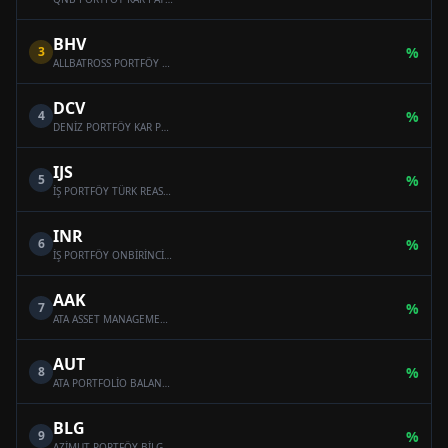
BHV
3
%
ALLBATROSS PORTFÖY BAHAR HİSSE SENEDİ SERBEST FON (HİSSE SENEDİ YOĞUN FON)
DCV
4
%
DENİZ PORTFÖY KAR PAYI ÖDEYEN SERBEST (DÖVİZ) FON
IJS
5
%
İŞ PORTFÖY TÜRK REASÜRANS SERBEST ÖZEL FON
INR
6
%
İŞ PORTFÖY ONBİRİNCİ SERBEST (DÖVİZ) FON
AAK
7
%
ATA ASSET MANAGEMENT MULTI-ASSET VARIABLE FUND
AUT
8
%
ATA PORTFOLİO BALANCED VARİABLE FUND
BLG
9
%
AZİMUT PORTFÖY BİLGE SERBEST ÖZEL FON