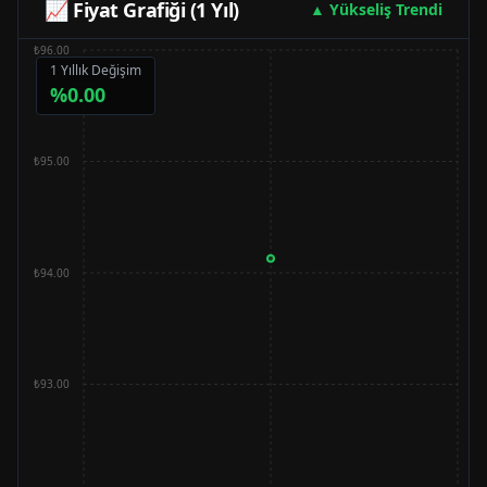
📈 Fiyat Grafiği (1 Yıl)
▲ Yükseliş Trendi
₺96.00
1 Yıllık Değişim
%
0.00
₺95.00
₺94.00
₺93.00