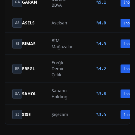
GARAN
GA
%
5.1
İncele
BBVA
ASELS
Aselsan
AS
%
4.9
İncele
BİM
BIMAS
BI
%
4.5
İncele
Mağazalar
Ereğli
EREGL
Demir
ER
%
4.2
İncele
Çelik
Sabancı
SAHOL
SA
%
3.8
İncele
Holding
SISE
Şişecam
SI
%
3.5
İncele