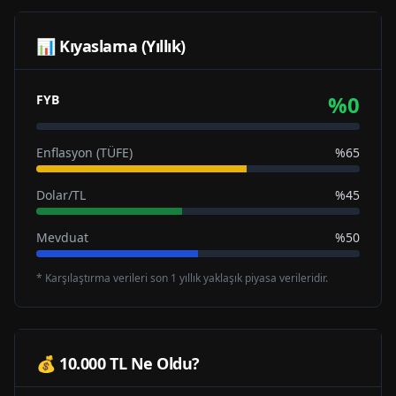
📊 Kıyaslama (Yıllık)
%
0
FYB
Enflasyon (TÜFE)
%65
Dolar/TL
%45
Mevduat
%50
* Karşılaştırma verileri son 1 yıllık yaklaşık piyasa verileridir.
💰 10.000 TL Ne Oldu?