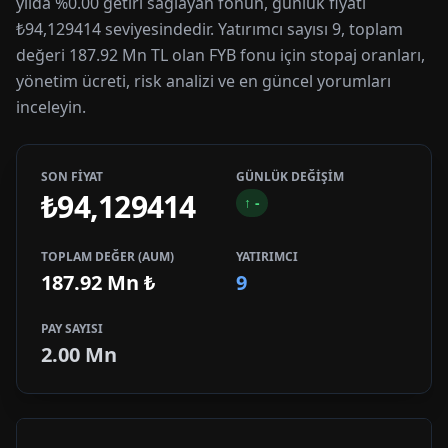
yılda %0.00 getiri sağlayan fonun, günlük fiyatı
₺94,129414 seviyesindedir. Yatırımcı sayısı 9, toplam
değeri 187.92 Mn TL olan FYB fonu için stopaj oranları,
yönetim ücreti, risk analizi ve en güncel yorumları
inceleyin.
SON FİYAT
GÜNLÜK DEĞİŞİM
₺94,129414
↑
-
TOPLAM DEĞER (AUM)
YATIRIMCI
187.92 Mn
₺
9
PAY SAYISI
2.00 Mn