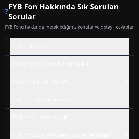
FYB
Fon Hakkında Sık Sorulan
?
Sorular
FYB
Fonu hakkında merak ettiğiniz konular ve detaylı cevaplar
FYB
Fon Nedir?
FYB
Fon Hisseleri ve İçeriği Nedir?
FYB
Fonu Getirisi Nedir?
FYB
Fonu Fiyatı Ne Kadar?
FYB
Fon Yorumları Nedir?
FYB
Fon Stopaj ve Yönetim Ücreti Ne Kadar?