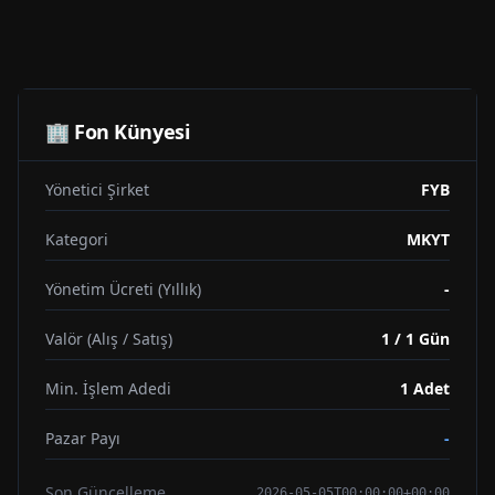
🏢 Fon Künyesi
Yönetici Şirket
FYB
Kategori
MKYT
Yönetim Ücreti (Yıllık)
-
Valör (Alış / Satış)
1 / 1 Gün
Min. İşlem Adedi
1
Adet
Pazar Payı
-
Son Güncelleme
2026-05-05T00:00:00+00:00