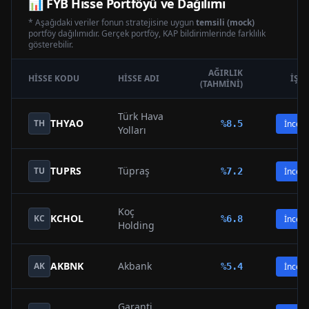
📊
FYB
Hisse Portföyü ve Dağılımı
* Aşağıdaki veriler fonun stratejisine uygun
temsili (mock)
portföy dağılımıdır. Gerçek portföy, KAP bildirimlerinde farklılık
gösterebilir.
AĞIRLIK
HISSE KODU
HISSE ADI
İŞL
(TAHMINI)
Türk Hava
THYAO
TH
%
8.5
İncele
Yolları
TUPRS
Tüpraş
TU
%
7.2
İncele
Koç
KCHOL
KC
%
6.8
İncele
Holding
AKBNK
Akbank
AK
%
5.4
İncele
Garanti