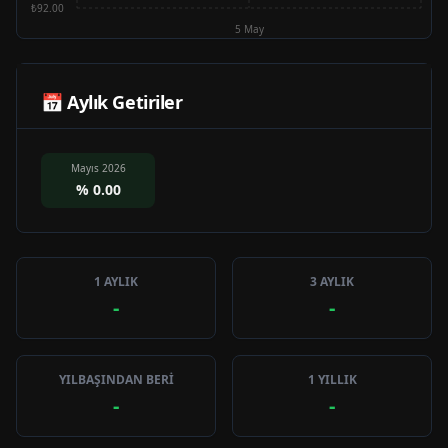
₺92.00
5 May
📅 Aylık Getiriler
Mayıs 2026
%
0.00
1 AYLIK
3 AYLIK
-
-
YILBAŞINDAN BERİ
1 YILLIK
-
-