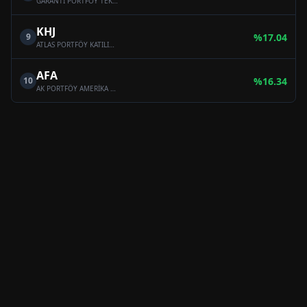
GARANTİ PORTFÖY TEKNOLOJİ ŞİRKETLERİ HİSSE SENEDİ (TL) FONU (HİSSE SENEDİ YOĞUN FON)
KHJ
9
%
17.04
ATLAS PORTFÖY KATILIM HİSSE SENEDİ FONU (HİSSE SENEDİ YOĞUN FON)
AFA
10
%
16.34
AK PORTFÖY AMERİKA YABANCI HİSSE SENEDİ FONU