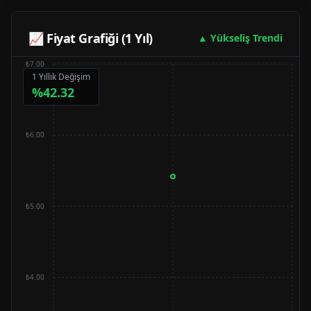
📈 Fiyat Grafiği (1 Yıl)
▲ Yükseliş Trendi
₺7.00
1 Yıllık Değişim
%
42.32
₺6.00
₺5.00
₺4.00