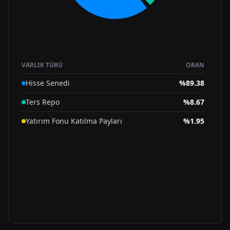
VARLIK TÜRÜ
ORAN
Hisse Senedi
%
89.38
Ters Repo
%
8.67
Yatırım Fonu Katılma Payları
%
1.95