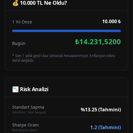
💰 10.000 TL Ne Oldu?
10.000 ₺
1 Yıl Önce
₺14.231,5200
Bugün
* Son 1 yıllık getiri baz alınarak hesaplanmıştır. Enflasyon etkisi
dahil değildir.
📉 Risk Analizi
Standart Sapma
%13.25 (Tahmini)
Volatilite / Risk Seviyesi
Sharpe Oranı
1.2 (Tahmini)
Risk Başına Getiri