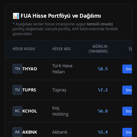
📊
FUA
Hisse Portföyü ve Dağılımı
* Aşağıdaki veriler fonun stratejisine uygun
temsili (mock)
portföy dağılımıdır. Gerçek portföy, KAP bildirimlerinde farklılık
gösterebilir.
AĞIRLIK
HISSE KODU
HISSE ADI
İŞL
(TAHMINI)
Türk Hava
THYAO
TH
%
8.5
İncele
Yolları
TUPRS
Tüpraş
TU
%
7.2
İncele
Koç
KCHOL
KC
%
6.8
İncele
Holding
AKBNK
Akbank
AK
%
5.4
İncele