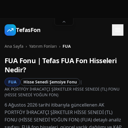
TefasFon
Ana Sayfa
›
Yatırım Fonları
›
FUA
FUA
Fonu | Tefas
FUA
Fon Hisseleri
Nedir?
FUA
Hisse Senedi Şemsiye Fonu
|
AK PORTFÖY İHRACATÇI ŞİRKETLER HİSSE SENEDİ (TL) FONU
(HİSSE SENEDİ YOĞUN FON)
6 Ağustos 2026 tarihi itibarıyla güncellenen AK
PORTFÖY İHRACATÇI ŞİRKETLER HİSSE SENEDİ (TL)
FONU (HİSSE SENEDİ YOĞUN FON) (FUA) detaylı analiz
sayfası. FUA fon hisseleri, güncel varlık dağılımı ve KAP