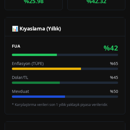
%25.98
%42.32
📊 Kıyaslama (Yıllık)
%
42
FUA
Enflasyon (TÜFE)
%65
Dolar/TL
%45
Mevduat
%50
* Karşılaştırma verileri son 1 yıllık yaklaşık piyasa verileridir.