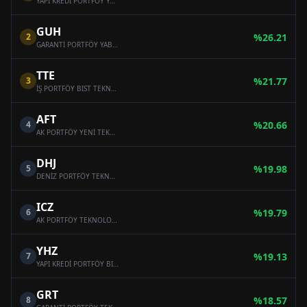
YAPI KREDİ PORTFÖY YABANCI TEKNOLOJİ SEKTÖRÜ HİSSE SENEDİ FONU
GUH
2
%
26.21
GARANTİ PORTFÖY YABANCI TEKNOLOJİ HİSSE SENEDİ FONU
TTE
3
%
21.77
İŞ PORTFÖY BIST TEKNOLOJİ AĞIRLIK SINIRLAMALI ENDEKSİ HİSSE SENEDİ (TL) FONU (HİSSE SENEDİ YOĞUN FON)
AFT
4
%
20.66
AK PORTFÖY YENİ TEKNOLOJİLER YABANCI HİSSE SENEDİ FONU
DHJ
5
%
19.98
DENİZ PORTFÖY TEKNOLOJİ ŞİRKETLERİ HİSSE SENEDİ FONU (HİSSE SENEDİ YOĞUN FON)
ICZ
6
%
19.79
AK PORTFÖY TEKNOLOJİ ŞİRKETLERİ HİSSE SENEDİ (TL) FONU (HİSSE SENEDİ YOĞUN FON)
YHZ
7
%
19.13
YAPI KREDİ PORTFÖY BIST TEKNOLOJİ AĞIRLIK SINIRLAMALI ENDEKSİ HİSSE SENEDİ FONU ( HİSSE SENEDİ YOĞUN FON)
GRT
8
%
18.57