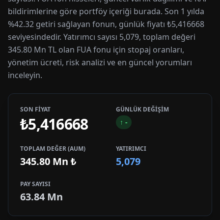
bildirimlerine göre portföy içeriği burada. Son 1 yılda
%42.32 getiri sağlayan fonun, günlük fiyatı ₺5,416668
seviyesindedir. Yatırımcı sayısı 5,079, toplam değeri
345.80 Mn TL olan FUA fonu için stopaj oranları,
yönetim ücreti, risk analizi ve en güncel yorumları
inceleyin.
SON FİYAT
GÜNLÜK DEĞİŞİM
₺5,416668
↑
-
TOPLAM DEĞER (AUM)
YATIRIMCI
345.80 Mn
₺
5,079
PAY SAYISI
63.84 Mn