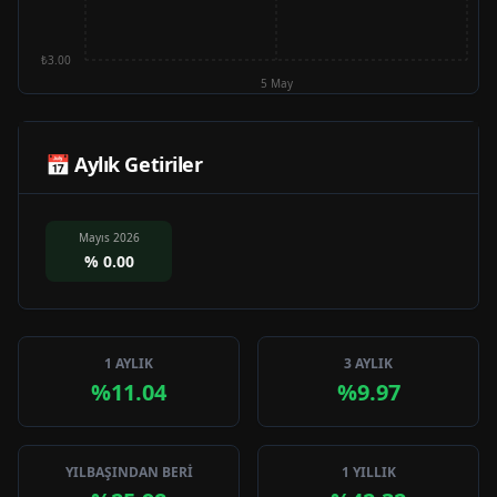
₺3.00
5 May
📅 Aylık Getiriler
Mayıs 2026
%
0.00
1 AYLIK
3 AYLIK
%11.04
%9.97
YILBAŞINDAN BERİ
1 YILLIK