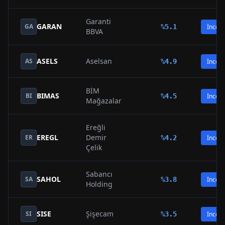
Garanti
GARAN
GA
%
5.1
İncele
BBVA
ASELS
Aselsan
AS
%
4.9
İncele
BİM
BIMAS
BI
%
4.5
İncele
Mağazalar
Ereğli
EREGL
Demir
ER
%
4.2
İncele
Çelik
Sabancı
SAHOL
SA
%
3.8
İncele
Holding
SISE
Şişecam
SI
%
3.5
İncele